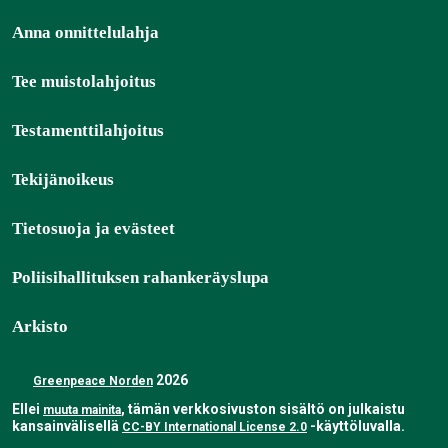
Anna onnittelulahja
Tee muistolahjoitus
Testamenttilahjoitus
Tekijänoikeus
Tietosuoja ja evästeet
Poliisihallituksen rahankeräyslupa
Arkisto
2026
Greenpeace Norden
Ellei
, tämän verkkosivuston sisältö on julkaistu
muuta mainita
kansainvälisellä
-käyttöluvalla.
CC-BY International License 2.0