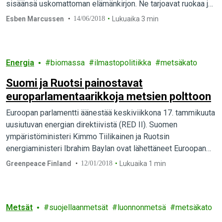
sisäänsä uskomattoman elämänkirjon. Ne tarjoavat ruokaa ja
suojaa sadoille miljoonille…
Esben Marcussen
14/06/2018
Lukuaika 3 min
Energia
biomassa
ilmastopolitiikka
metsäkato
Suomi ja Ruotsi painostavat
europarlamentaarikkoja metsien polttoon
Euroopan parlamentti äänestää keskiviikkona 17. tammikuuta
uusiutuvan energian direktiivistä (RED II). Suomen
ympäristöministeri Kimmo Tiilikainen ja Ruotsin
energiaministeri Ibrahim Baylan ovat lähettäneet Euroopan
parlamentin jäsenille kirjeen, jossa pyritään varmistamaan
Greenpeace Finland
12/01/2018
Lukuaika 1 min
mahdollisuus metsien polttamiseen energiaksi. Greenpeace
vastustaa Suomen ja Ruotsin toimintaa, joka kieltää
tutkijoiden näkemyksen biomassan energiakäytön
Metsät
suojellaanmetsät
luonnonmetsä
metsäkato
kestävyydestä.