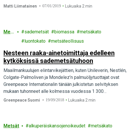
Metsähallituksen kartoilla komeilevia virkistys- ja maisema-
Matti Liimatainen
07/01/2019
Lukuaika 2 min
alueita Lopella ja Lohjalla.…
Mets
sademetsät
biomassa
metsäkato
ät
luontokato
metsäteollisuus
Nesteen raaka-ainetoimittaja edelleen
kytköksissä sademetsätuhoon
Maailmankuulujen elintarvikejättien, kuten Unileverin, Nestlén,
Colgate-Palmoliven ja Mondelez’n palmuöljytuottajat ovat
Greenpeace Internationalin tänään julkistetun selvityksen
mukaan tuhonneet alle kolmessa vuodessa 1 300
neliökilometriä sademetsää. Alue on kuusi kertaa Helsingin
Greenpeace Suomi
19/09/2018
Lukuaika 2 min
pinta-alan verran. Metsää tuhoavien tuottajien palmuöljyä
ostaa myös Wilmar International - yksi Nesteen raaka-
ainetoimittajista.
Metsät
alkuperäiskansojenoikeudet
metsäkato