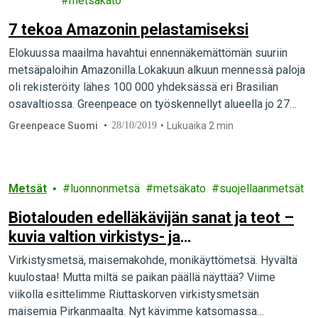
metsäkato
7 tekoa Amazonin pelastamiseksi
Elokuussa maailma havahtui ennennäkemättömän suuriin
metsäpaloihin Amazonilla.Lokakuun alkuun mennessä paloja
oli rekisteröity lähes 100 000 yhdeksässä eri Brasilian
osavaltiossa. Greenpeace on työskennellyt alueella jo 27
vuoden ajan suojellakseen sademetsän ja…
Greenpeace Suomi
28/10/2019
Lukuaika 2 min
Metsät
luonnonmetsä
metsäkato
suojellaanmetsät
Biotalouden edelläkävijän sanat ja teot –
kuvia valtion virkistys- ja
maisemametsistä
Virkistysmetsä, maisemakohde, monikäyttömetsä. Hyvältä
kuulostaa! Mutta miltä se paikan päällä näyttää? Viime
viikolla esittelimme Riuttaskorven virkistysmetsän
maisemia Pirkanmaalta. Nyt kävimme katsomassa