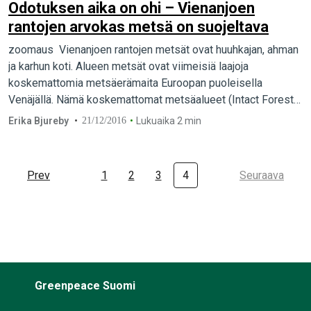
Odotuksen aika on ohi – Vienanjoen
rantojen arvokas metsä on suojeltava
zoomaus Vienanjoen rantojen metsät ovat huuhkajan, ahman
ja karhun koti. Alueen metsät ovat viimeisiä laajoja
koskemattomia metsäerämaita Euroopan puoleisella
Venäjällä. Nämä koskemattomat metsäalueet (Intact Forest
Landscape) ovat yli 50 000…
Erika Bjureby
21/12/2016
Lukuaika 2 min
Prev
1
2
3
4
Seuraava
Greenpeace Suomi