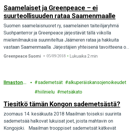
Saamelaiset ja Greenpeace – ei
suurteollisuuden rataa Saamenmaalle
Suomen saamelaisnuoret ry, saamelainen taiteilijaryhmä
Suohpanterror ja Greenpeace järjestävät tällä viikolla
mielenilmauksia suunniteltua Jäämeren rataa ja hakkuita
vastaan Saamenmaalla. Järjestäjien yhteisenä tavoitteena on
suojella pohjoisia metsiä Suomen hallituksen ajamien
Greenpeace Suomi
05/09/2018
Lukuaika 2 min
teollisuushankkeiden vaikutuksilta. Suunnitellut sellutehtaat
ja Arktisen alueen teollinen hyväksikäyttö uhkaavat
saamelaisten poronhoitoa ja oikeutta perinteisiin
Ilmastonm
sademetsät
alkuperäiskansojenoikeudet
elinkeinoihin.
uutos
hiilinielu
metsäkato
Tiesitkö tämän Kongon sademetsästä?
zoomaus 14. kesäkuuta 2018 Maailman toiseksi suurinta
sademetsää halkovat lukuisat joet, joista mahtavin on
Kongojoki. Maailman trooppiset sademetsät kätkevät