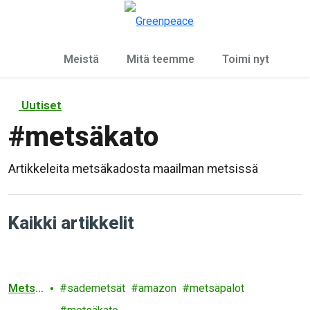
Ky
Valikko
Meistä
Mitä teemme
Toimi nyt
Uutiset
#
metsäkato
Artikkeleita metsäkadosta maailman metsissä
Kaikki artikkelit
Metsä
sademetsät
amazon
metsäpalot
t