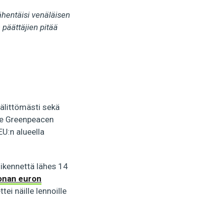
hentäisi venäläisen
päättäjien pitää
älittömästi sekä
kee Greenpeacen
U:n alueella
iikennettä lähes 14
oonan euron
ei näille lennoille