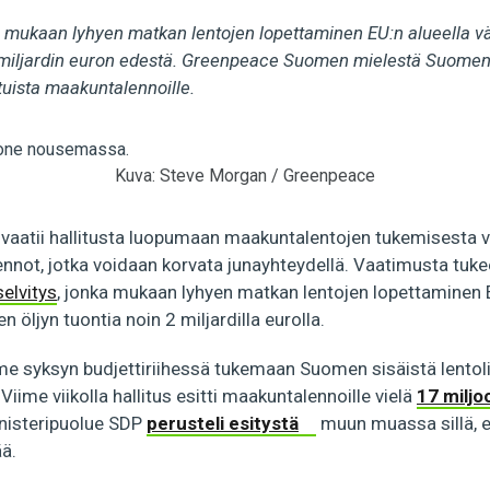
 mukaan lyhyen matkan lentojen lopettaminen EU:n alueella vä
2 miljardin euron edestä. Greenpeace Suomen mielestä Suomen 
tuista maakuntalennoille.
Kuva: Steve Morgan / Greenpeace
aatii hallitusta luopumaan maakuntalentojen tukemisesta v
lennot, jotka voidaan korvata junayhteydellä. Vaatimusta tu
selvitys
, jonka mukaan lyhyen matkan lentojen lopettaminen E
n öljyn tuontia noin 2 miljardilla eurolla.
iime syksyn budjettiriihessä tukemaan Suomen sisäistä lentol
 Viime viikolla hallitus esitti maakuntalennoille vielä
17 milj
nisteripuolue SDP
perusteli esitystä
muun muassa sillä, ett
ää.