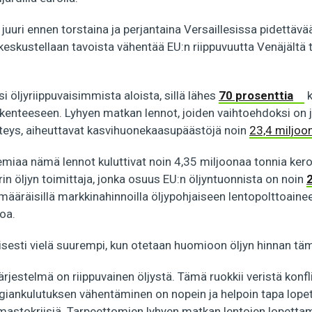
juuri ennen torstaina ja perjantaina Versaillesissa pidettäv
 keskustellaan tavoista vähentää EU:n riippuvuutta Venäjältä 
i öljyriippuvaisimmista aloista, sillä lähes
70 prosenttia
k
iikenteeseen. Lyhyen matkan lennot, joiden vaihtoehdoksi on
hteys, aiheuttavat kasvihuonekaasupäästöjä noin
23,4 miljoo
iaa nämä lennot kuluttivat noin 4,35 miljoonaa tonnia kero
in öljyn toimittaja, jonka osuus EU:n öljyntuonnista on noin
määräisillä markkinahinnoilla öljypohjaiseen lentopolttoain
roa.
sesti vielä suurempi, kun otetaan huomioon öljyn hinnan tä
rjestelmä on riippuvainen öljystä. Tämä ruokkii veristä konfli
rgiankulutuksen vähentäminen on nopein ja helpoin tapa lopet
ilmastokriisiä. Tarpeettomien lyhyen matkan lentojen lopettam