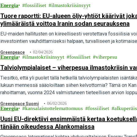
Energia
fossiiliset
ilmastokriisinsyyt
Tuore raportti: EU-alueen öljy-yhtiöt käärivät jo
ylimääräistä voittoa Iranin sodan seurauksena
EU-maiden hallitusten on kiireellisesti verotettava fossiilisia vo
investointien vauhdittamiseksi halpaan, turvalliseen ja kotimais
Greenpeace
02/04/2026
Energia
ilmastokriisinsyyt
fossiiliset
viherpesu
Talviolympialaiset – viherpesua ilmastokriisin v
Tiesitkö, että yli puolet tällä hetkellä talviolympialaisten isän
lukuun mennessä sääoloiltaan siihen kelvottomia? Tämä on Ka
rahoittaman, vuonna 2024 valmistuneen tieteellisen arvion loppu
Greenpeace Suomi
06/02/2026
Energia
kansalaistottelemattomuus
fossiiliset
alkuperäi
Uusi EU-direktiivi ensimmäistä kertaa koetuksell
tänään oikeudessa Alankomaissa
Greenpeace International kohtaa yhdysvaltalaisen Energy Trans