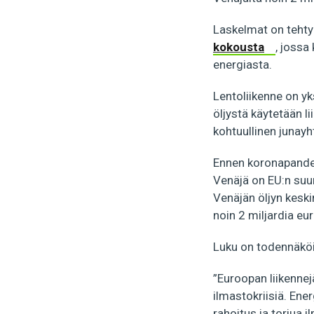
Laskelmat on tehty 
kokousta
, jossa
energiasta.
Lentoliikenne on yks
öljystä käytetään l
kohtuullinen junay
Ennen koronapandem
Venäjä on EU:n suur
Venäjän öljyn keski
noin 2 miljardia eu
Luku on todennäköi
”Euroopan liikennejä
ilmastokriisiä. Ene
rahoitus ja torjua 