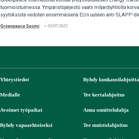
tuomioistuimessa. Ympäristöjärjestö vaatii miljardiyhtiöltä korv
syytöksistä vedoten ensimmäisenä EU:n uuteen anti-SLAPP-direkt
kansalaisyhteiskunnan sananvapautta suuryritysten…
Greenpeace Suomi
02/07/2025
Yhteystiedot
Ryhdy kuukausilahjoitta
Medialle
Tee kertalahjoitus
Avoimet työpaikat
Anna onnittelulahja
Ryhdy vapaaehtoiseksi
Tee muistolahjoitus