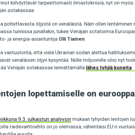
ennot kiihdyttävät tarpeettomasti ilmastokriisiä, nyt on myös 
jän sotakassaa.
sa poltettavasta öljystä on venäläistä. Näin ollen lentäminen m
massa tunnissa junallakin, tukee Venäjän sotatoimia Euroopa
o- ja energia-asiantuntija
Olli Tiainen
.
 ja vastuutonta, että vielä Ukrainan sodan alettua hallituk
äävät venäläisen öljyn kysyntää. Niille miljoonille olisi nyt t
ttää Venäjän sotakassaa lennättämällä
lähes tyhjiä koneita
entojen lopettamiselle on eurooppa
viikkona 9.3. julkaistun analyysin
mukaan lyhyiden lentojen l
 joilla raidevaihtoehto on jo olemassa, vähentäisi EU:n vuotuis
jardilla eurolla.