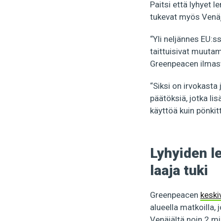
Paitsi että lyhyet l
tukevat myös Venä
“Yli neljännes EU:s
taittuisivat muuta
Greenpeacen ilmast
“Siksi on irvokasta
päätöksiä, jotka lis
käyttöä kuin pönki
Lyhyiden l
laaja tuki
Greenpeacen
keski
alueella matkoilla,
Venäjältä noin 2 mil