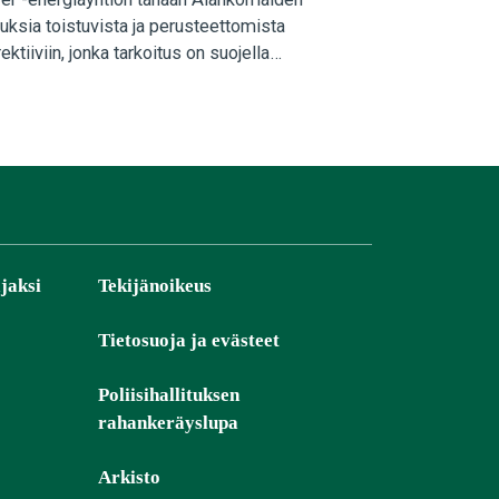
auksia toistuvista ja perusteettomista
iiviin, jonka tarkoitus on suojella
jaksi
Tekijänoikeus
Tietosuoja ja evästeet
Poliisihallituksen
rahankeräyslupa
Arkisto