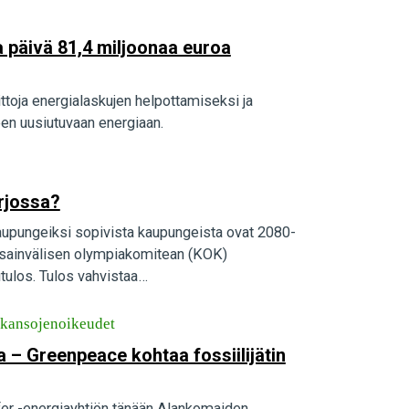
ka päivä 81,4 miljoonaa euroa
ittoja energialaskujen helpottamiseksi ja
een uusiutuvaan energiaan.
arjossa?
täkaupungeiksi sopivista kaupungeista ovat 2080-
nsainvälisen olympiakomitean (KOK)
tulos. Tulos vahvistaa…
skansojenoikeudet
a – Greenpeace kohtaa fossiilijätin
fer -energiayhtiön tänään Alankomaiden