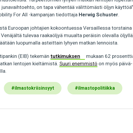
en junavaihtoehto, on tapa vähentää välittömästi öljyn käyttöä
ility For All -kampanjan tiedottaja
Herwig Schuster
.
tä Euroopan johtajien kokoontuessa Versaillessa torstaina 
Venäjältä tulevaa raakaöljyä muualta peräisin olevalla öljyll
ipäätään luopumalla asteittain lyhyen matkan lennoista.
tipankin (EIB) tekemän
tutkimuksen
mukaan 62 prosenttia
atkan lentojen kieltämistä.
Suuri enemmistö
on myös päivä- 
la.
#
ilmastokriisinsyyt
#
ilmastopolitiikka