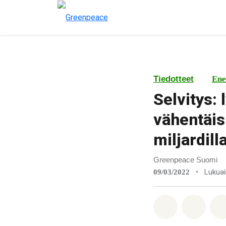
Tiedotteet
Ene
Selvitys:
vähentäis
miljardill
Greenpeace Suomi
•
Lukuai
09/03/2022
Jaa Whatsa
Jaa F