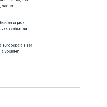
”, sanoo
heidän ei pidä
ä, vaan vähentää
 eurooppalaisista
ja yöjunien