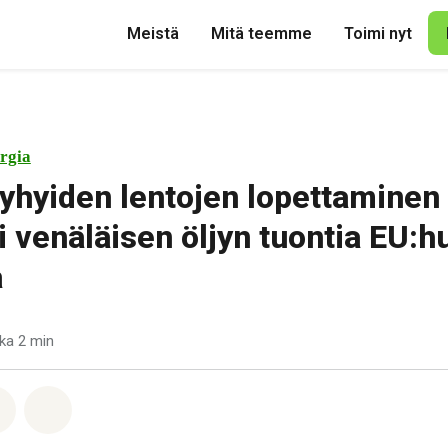
Meistä
Mitä teemme
Toimi nyt
rgia
 lyhyiden lentojen lopettaminen
i venäläisen öljyn tuontia EU:h
a
ka 2 min
pp
acebook
Jaa Email
Share on Bluesky