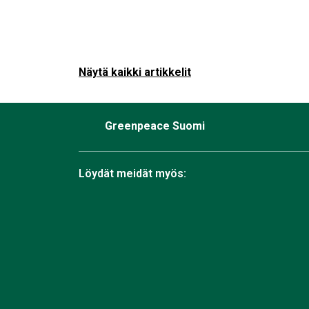
Näytä kaikki artikkelit
Greenpeace Suomi
Löydät meidät myös:
Facebook
Bluesky
Instagram
TikTok
YouTube
Linkedin
RSS