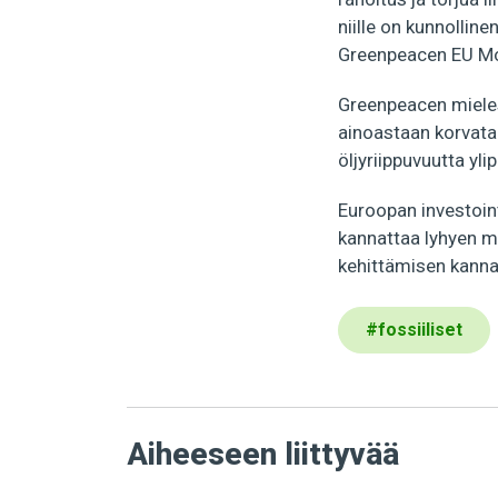
niille on kunnollin
Greenpeacen EU Mob
Greenpeacen mieles
ainoastaan korvata 
öljyriippuvuutta yl
Euroopan investoin
kannattaa lyhyen m
kehittämisen kannal
#
fossiiliset
Aiheeseen liittyvää