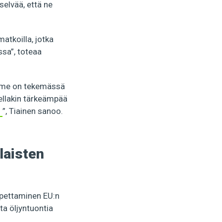
selvää, että ne
atkoilla, jotka
ssa”, toteaa
semme on tekemässä
odellakin tärkeämpää
”, Tiainen sanoo.
laisten
opettaminen EU:n
ta öljyntuontia