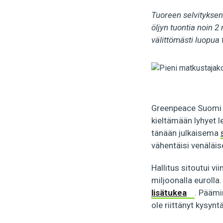
Tuoreen selvityksen
öljyn tuontia noin 
välittömästi luopua 
Greenpeace Suomi v
kieltämään lyhyet 
tänään julkaisema
vähentäisi venäläise
Hallitus sitoutui v
miljoonalla eurolla.
lisätukea
. Päämi
ole riittänyt kysynt