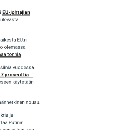
ää
EU-johtajien
tulevasta
aikesta EU:n
 jo olemassa
naa tonnia
.
siinia vuodessa.
27 prosenttia
.
eeseen käytetään
mänhetkinen nousu.
ktia ja
taa Putinin
inen silloin, kun