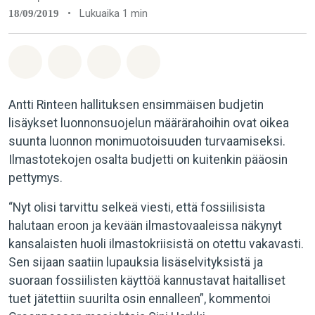
•
Lukuaika 1 min
18/09/2019
Jaa Whatsapp
Jaa Facebook
Jaa Email
Share on Bluesky
Antti Rinteen hallituksen ensimmäisen budjetin
lisäykset luonnonsuojelun määrärahoihin ovat oikea
suunta luonnon monimuotoisuuden turvaamiseksi.
Ilmastotekojen osalta budjetti on kuitenkin pääosin
pettymys.
“Nyt olisi tarvittu selkeä viesti, että fossiilisista
halutaan eroon ja kevään ilmastovaaleissa näkynyt
kansalaisten huoli ilmastokriisistä on otettu vakavasti.
Sen sijaan saatiin lupauksia lisäselvityksistä ja
suoraan fossiilisten käyttöä kannustavat haitalliset
tuet jätettiin suurilta osin ennalleen”, kommentoi