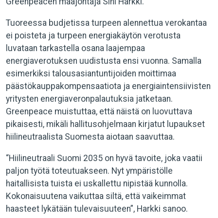
Greenpeacen maajohtaja Sini Harkki.
Tuoreessa budjetissa turpeen alennettua verokantaa
ei poisteta ja turpeen energiakäytön verotusta
luvataan tarkastella osana laajempaa
energiaverotuksen uudistusta ensi vuonna. Samalla
esimerkiksi talousasiantuntijoiden moittimaa
päästökauppakompensaatiota ja energiaintensiivisten
yritysten energiaveronpalautuksia jatketaan.
Greenpeace muistuttaa, että näistä on luovuttava
pikaisesti, mikäli hallitusohjelmaan kirjatut lupaukset
hiilineutraalista Suomesta aiotaan saavuttaa.
“Hiilineutraali Suomi 2035 on hyvä tavoite, joka vaatii
paljon työtä toteutuakseen. Nyt ympäristölle
haitallisista tuista ei uskallettu nipistää kunnolla.
Kokonaisuutena vaikuttaa siltä, että vaikeimmat
haasteet lykätään tulevaisuuteen”, Harkki sanoo.