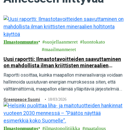
Ilmastonmuutos
suojellaanmeret
luontokato
maailmanmeret
Uusi raportti: Ilmastotavoitteiden saavuttaminen
on mahdollista ilman kriittisten mineraalien
holtitonta käyttöä
Raportti osoittaa, kuinka maapallon mineraalivaroja voidaan
hallinnoida uusiutuvan energian murroksessa siten, että
välttämättömiä, maapallon elämää ylläpitäviä järjestelmiä
suojellaan niin kutsuttujen kriittisten mineraalien
Greenpeace Suomi
18/03/2026
maanpäälliseltä ja syvänmeren louhinnalta.
Ilmastonmuutos
ilmastopolitiikka
maatalous