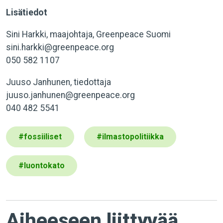
Lisätiedot
Sini Harkki, maajohtaja, Greenpeace Suomi
sini.harkki@greenpeace.org
050 582 1107
Juuso Janhunen, tiedottaja
juuso.janhunen@greenpeace.org
040 482 5541
#
fossiiliset
#
ilmastopolitiikka
#
luontokato
Aiheeseen liittyvää