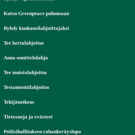
Kutsu Greenpeace puhumaan
Ryhdy kuukausilahjoittajaksi
Tee kertalahjoitus
Anna onnittelulahja
Tee muistolahjoitus
Testamenttilahjoitus
Tekijänoikeus
Tietosuoja ja evästeet
Poliisihallituksen rahankeräyslupa