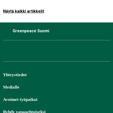
mutta pääministeri Orpon hallituksen suunnitelmalla siihen ei
päästä…
Näytä kaikki artikkelit
Greenpeace Suomi
Yhteystiedot
Medialle
Avoimet työpaikat
Ryhdy vapaaehtoiseksi