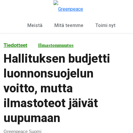
Ky
Valikko
Meistä
Mitä teemme
Toimi nyt
Tiedotteet
Ilmastonmuutos
Hallituksen budjetti
luonnonsuojelun
voitto, mutta
ilmastoteot jäivät
uupumaan
Greenpeace Suomi