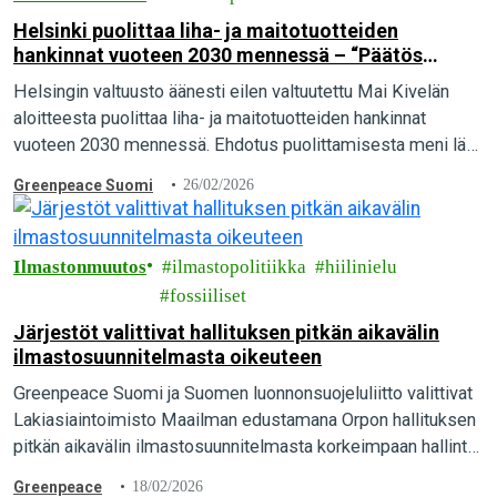
Helsinki puolittaa liha- ja maitotuotteiden
hankinnat vuoteen 2030 mennessä – “Päätös
näyttää esimerkkiä koko Suomelle”.
Helsingin valtuusto äänesti eilen valtuutettu Mai Kivelän
aloitteesta puolittaa liha- ja maitotuotteiden hankinnat
vuoteen 2030 mennessä. Ehdotus puolittamisesta meni läpi
kirkkaasti, kun 57 valtuutettua äänesti puolesta ja vain 23
Greenpeace Suomi
26/02/2026
vastaan. Greenpeace pitää päätöstä merkittävänä askeleena
kohti ilmaston kannalta kestävää ruokailua.
Ilmastonmuutos
ilmastopolitiikka
hiilinielu
fossiiliset
Järjestöt valittivat hallituksen pitkän aikavälin
ilmastosuunnitelmasta oikeuteen
Greenpeace Suomi ja Suomen luonnonsuojeluliitto valittivat
Lakiasiaintoimisto Maailman edustamana Orpon hallituksen
pitkän aikavälin ilmastosuunnitelmasta korkeimpaan hallinto-
oikeuteen. Suomen pitäisi olla hiilineutraali vuonna 2035,
Greenpeace
18/02/2026