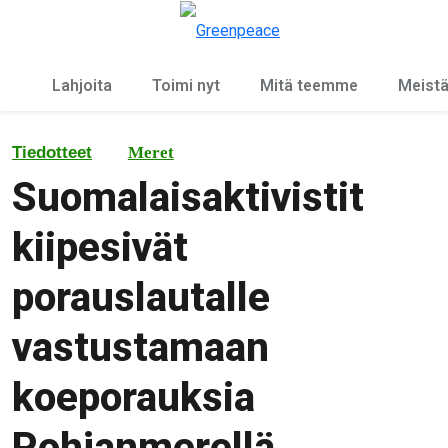
Ky
Valikko
Lahjoita
Toimi nyt
Mitä teemme
Meist
Tiedotteet
Meret
Suomalaisaktivistit
kiipesivät
porauslautalle
vastustamaan
koeporauksia
Pohjanmerellä