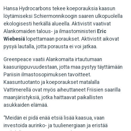
Hansa Hydrocarbons tekee koeporauksia kaasun
löytämiseksi Schiermonnikoogin saaren ulkopuolella
ekologisesti herkällä alueella. Aktivistit vaativat
Alankomaiden talous- ja ilmastoministeri
Eric
Wiebesiä
lopettamaan poraukset. Aktivistit aikovat
pysyä lautalla, jotta porausta ei voi jatkaa.
Greenpeace vaatii Alankomaita irtautumaan
kaasuriippuvuudestaan, jotta maa pystyy täyttämään
Pariisin ilmastosopimuksen tavoitteet.
Kaasuntuotanto ja koeporaukset matalalla
Vattimerellä ovat myös aiheuttaneet Friisien saarilla
maanjäristyksiä, jotka haittaavat paikallisten
asukkaiden elämää.
“Meidän ei pidä enää etsiä lisää kaasua, vaan
investoida aurinko- ja tuulienergiaan ja eristää