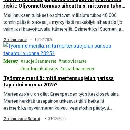
riskit: Öljyonnettomuus aiheuttaisi mittavaa tuhoa
Itämerellä
Mallinnuksen tulokset osoittavat, millaista tuhoa 48 000
tonnin päästö sakeaa ja myrkyllistä raakaöljyä aiheuttaisi jo
valmiiksi haavoittuvalla Itämerellä. Esimerkiksi Suomen ja
Viron välillä tapahtuva öljyvuoto aiheuttaisi mittavaa vahinkoa
Greenpeace
16/02/2026
lukuisilla luonnonsuojelualueilla ja peittäisi Helsingin ja
Espoo edustat öljyyn.
Meret
suojellaanmeret
muovisaaste
teollinenkalastus
maailmanmeret
Työmme merillä: mitä mertensuojelun parissa
tapahtui vuonna 2025?
Mertensuojelu on ollut Greenpeacen työn keskiössä aina.
Merten herkkää tasapainoa uhkaavat tällä hetkellä
esimerkiksi syvänmeren kaivuu, vesistöihin päätyvä
muovijäte, sekä teollinen kalastus ja eritoten tuhoisa
Greenpeace Suomi
08/12/2025
pohjatroolaus. Mitä näiden aiheiden parissa…