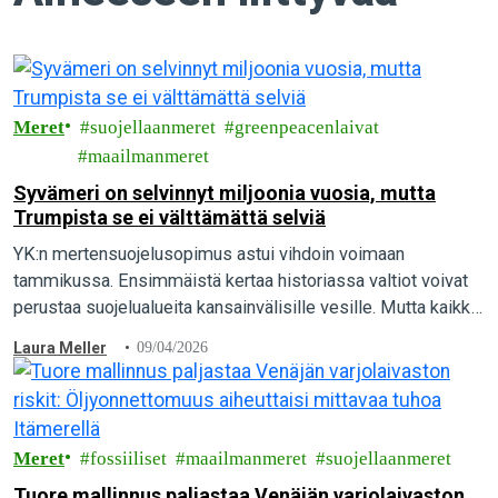
Meret
suojellaanmeret
greenpeacenlaivat
maailmanmeret
Syvämeri on selvinnyt miljoonia vuosia, mutta
Trumpista se ei välttämättä selviä
YK:n mertensuojelusopimus astui vihdoin voimaan
tammikussa. Ensimmäistä kertaa historiassa valtiot voivat
perustaa suojelualueita kansainvälisille vesille. Mutta kaikki
eivät toivo suojelua, siksi on toimittava.
Laura Meller
09/04/2026
Meret
fossiiliset
maailmanmeret
suojellaanmeret
Tuore mallinnus paljastaa Venäjän varjolaivaston