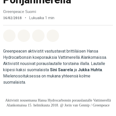
Greenpeace Suomi
•
Lukuaika 1 min
16/02/2018
Jaa Whatsapp
Jaa Facebook
Jaa Email
Share on Bluesky
Greenpeacen aktivistit vastustavat brittiläisen Hansa
Hydrocarbonsin koeporauksia Vattimerellä Alankomaissa.
Aktivistit nousivat porauslautalle torstaina illalla. Lautalle
kiipesi kaksi suomalaista
Sini Saarela
ja
Jukka Huhta
.
Mielenosoituksessa on mukana yhteensä kolme
suomalaista.
Aktivistit nousemassa Hansa Hydrocarbonsin porauslautalle Vattimerellä
Alankomaissa 15. helmikuuta 2018. @ Jorin van Gennip / Greenpeace