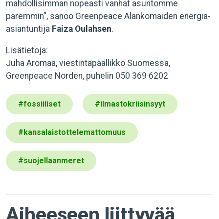
mahdollisimman nopeasti vanhat asuntomme
paremmin”, sanoo Greenpeace Alankomaiden energia-
asiantuntija
Faiza Oulahsen
.
Lisätietoja:
Juha Aromaa, viestintäpäällikkö Suomessa,
Greenpeace Norden, puhelin 050 369 6202
#
fossiiliset
#
ilmastokriisinsyyt
#
kansalaistottelemattomuus
#
suojellaanmeret
Aiheeseen liittyvää