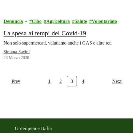
Denuncia
Cibo
Agricoltura
Salute
Volontariato
La spesa ai tempi del Covid-19
Non solo supermercati, valutiamo anche i GAS e altre reti
Simona Savini
23 Marzo 2020
Prev
1
2
3
4
Next
Greenpeace Italia