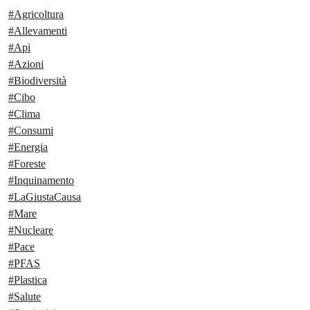
#Agricoltura
#Allevamenti
#Api
#Azioni
#Biodiversità
#Cibo
#Clima
#Consumi
#Energia
#Foreste
#Inquinamento
#LaGiustaCausa
#Mare
#Nucleare
#Pace
#PFAS
#Plastica
#Salute