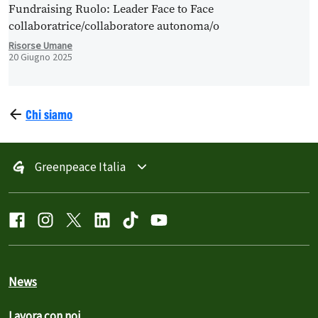
Fundraising Ruolo: Leader Face to Face
collaboratrice/collaboratore autonoma/o
Risorse Umane
20 Giugno 2025
Chi siamo
Greenpeace Italia
News
Lavora con noi