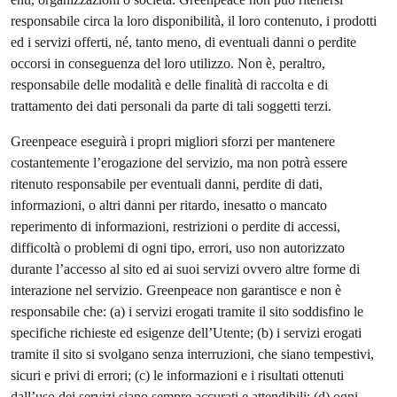
responsabile circa la loro disponibilità, il loro contenuto, i prodotti
ed i servizi offerti, né, tanto meno, di eventuali danni o perdite
occorsi in conseguenza del loro utilizzo. Non è, peraltro,
responsabile delle modalità e delle finalità di raccolta e di
trattamento dei dati personali da parte di tali soggetti terzi.
Greenpeace eseguirà i propri migliori sforzi per mantenere
costantemente l’erogazione del servizio, ma non potrà essere
ritenuto responsabile per eventuali danni, perdite di dati,
informazioni, o altri danni per ritardo, inesatto o mancato
reperimento di informazioni, restrizioni o perdite di accessi,
difficoltà o problemi di ogni tipo, errori, uso non autorizzato
durante l’accesso al sito ed ai suoi servizi ovvero altre forme di
interazione nel servizio. Greenpeace non garantisce e non è
responsabile che: (a) i servizi erogati tramite il sito soddisfino le
specifiche richieste ed esigenze dell’Utente; (b) i servizi erogati
tramite il sito si svolgano senza interruzioni, che siano tempestivi,
sicuri e privi di errori; (c) le informazioni e i risultati ottenuti
dall’uso dei servizi siano sempre accurati e attendibili; (d) ogni