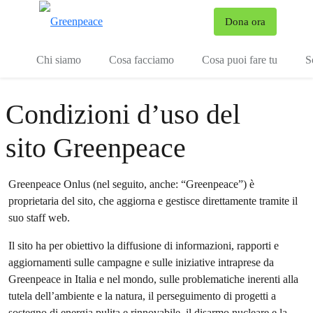
To
Dona ora
Menu
Chi siamo
Cosa facciamo
Cosa puoi fare tu
S
Condizioni d’uso del
sito Greenpeace
Greenpeace Onlus (nel seguito, anche: “Greenpeace”) è
proprietaria del sito, che aggiorna e gestisce direttamente tramite il
suo staff web.
Il sito ha per obiettivo la diffusione di informazioni, rapporti e
aggiornamenti sulle campagne e sulle iniziative intraprese da
Greenpeace in Italia e nel mondo, sulle problematiche inerenti alla
tutela dell’ambiente e la natura, il perseguimento di progetti a
sostegno di energia pulita e rinnovabile, il disarmo nucleare e la