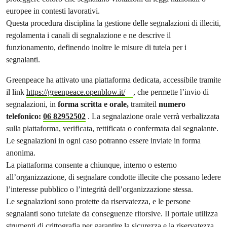
europee in contesti lavorativi.
Questa procedura disciplina la gestione delle segnalazioni di illeciti,
regolamenta i canali di segnalazione e ne descrive il
funzionamento, definendo inoltre le misure di tutela per i
segnalanti.
Greenpeace ha attivato una piattaforma dedicata, accessibile tramite
il link
https://greenpeace.openblow.it/
, che permette l’invio di
segnalazioni, in
forma scritta e orale,
tramiteil
numero
telefonico:
06 82952502
. La segnalazione orale verrà verbalizzata
sulla piattaforma, verificata, rettificata o confermata dal segnalante.
Le segnalazioni in ogni caso potranno essere inviate in forma
anonima.
La piattaforma consente a chiunque, interno o esterno
all’organizzazione, di segnalare condotte illecite che possano ledere
l’interesse pubblico o l’integrità dell’organizzazione stessa.
Le segnalazioni sono protette da riservatezza, e le persone
segnalanti sono tutelate da conseguenze ritorsive. Il portale utilizza
strumenti di crittografia per garantire la sicurezza e la riservatezza