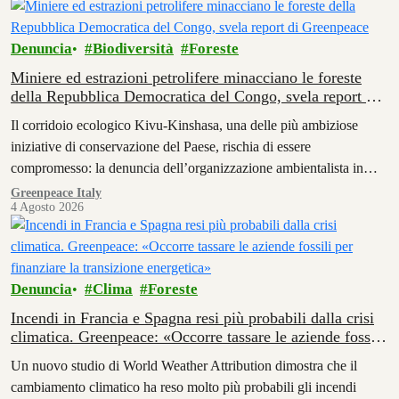
Denuncia
Biodiversità
Foreste
Miniere ed estrazioni petrolifere minacciano le foreste
della Repubblica Democratica del Congo, svela report di
Greenpeace
Il corridoio ecologico Kivu-Kinshasa, una delle più ambiziose
iniziative di conservazione del Paese, rischia di essere
compromesso: la denuncia dell’organizzazione ambientalista in
Africa.
Greenpeace Italy
4 Agosto 2026
Denuncia
Clima
Foreste
Incendi in Francia e Spagna resi più probabili dalla crisi
climatica. Greenpeace: «Occorre tassare le aziende fossili
per finanziare la transizione energetica»
Un nuovo studio di World Weather Attribution dimostra che il
cambiamento climatico ha reso molto più probabili gli incendi