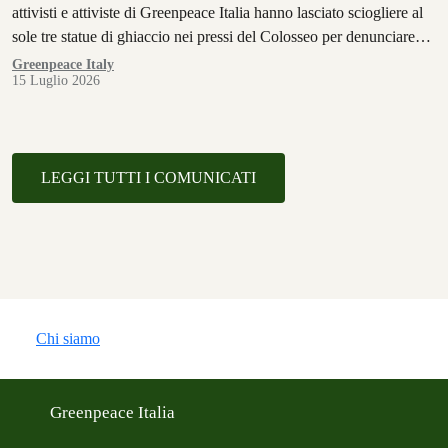
attivisti e attiviste di Greenpeace Italia hanno lasciato sciogliere al
sole tre statue di ghiaccio nei pressi del Colosseo per denunciare
l’impatto del riscaldamento globale sui lavoratori e sulle lavoratrici.
Greenpeace Italy
15 Luglio 2026
LEGGI TUTTI I COMUNICATI
Chi siamo
Greenpeace Italia