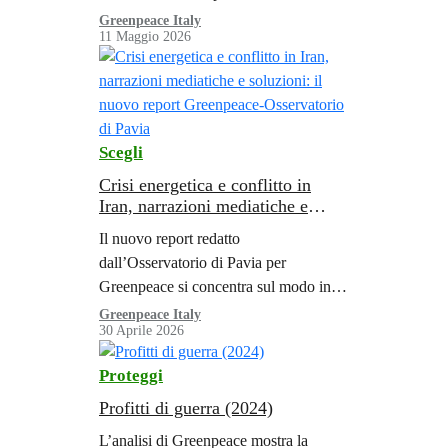
scoperto almeno 8 spedizioni di
Greenpeace Italy
11 Maggio 2026
evidenzia il rischio che l’Italia e le
aziende coinvolte possano…
Scegli
Crisi energetica e conflitto in
Iran, narrazioni mediatiche e
soluzioni: il nuovo report
Il nuovo report redatto
Greenpeace-Osservatorio di Pavia
dall’Osservatorio di Pavia per
Greenpeace si concentra sul modo in
cui la crisi iraniana è stata raccontata
Greenpeace Italy
30 Aprile 2026
dai media italiani in relazione ai suoi
effetti energetici…
Proteggi
Profitti di guerra (2024)
L’analisi di Greenpeace mostra la