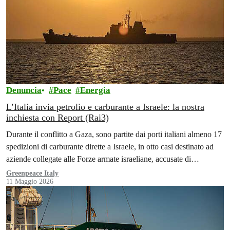
Denuncia
Pace
Energia
L’Italia invia petrolio e carburante a Israele: la nostra
inchiesta con Report (Rai3)
Durante il conflitto a Gaza, sono partite dai porti italiani almeno 17
spedizioni di carburante dirette a Israele, in otto casi destinato ad
aziende collegate alle Forze armate israeliane, accusate di
genocidio.
Greenpeace Italy
11 Maggio 2026