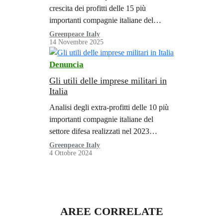
crescita dei profitti delle 15 più
importanti compagnie italiane del
settore difesa.
Greenpeace Italy
14 Novembre 2025
Denuncia
Gli utili delle imprese militari in
Italia
Analisi degli extra-profitti delle 10 più
importanti compagnie italiane del
settore difesa realizzati nel 2023
rispetto a quelli del 2021.
Greenpeace Italy
4 Ottobre 2024
AREE CORRELATE