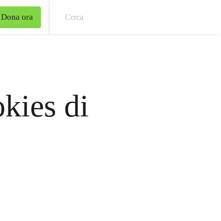
Dona ora
Cer
okies di