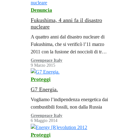
secondo cui gli elementi radioattivi a
Denuncia
lunga vita sono stati assorbiti da piante
e animali, riconcentrati tramite le catene
Fukushima, 4 anni fa il disastro
nucleare
alimentari, e trascinati a…
A quattro anni dal disastro nucleare di
Fukushima, che si verificò l’11 marzo
2011 con la fusione dei noccioli di tre
reattori della centrale, Greenpeace
Greenpeace Italy
9 Marzo 2015
pubblica due rapporti che mostrano
come la contaminazione continui
Proteggi
ancora oggi. Montagne coperte di
foreste e fiumi rilasciano continuamente
G7 Energia.
radioattività, che raggiunge zone già
Vogliamo l’indipendenza energetica dai
decontaminate in precedenza,
combustibili fossili, non dalla Russia
ricontaminandole.
Greenpeace Italy
6 Maggio 2014
Proteggi