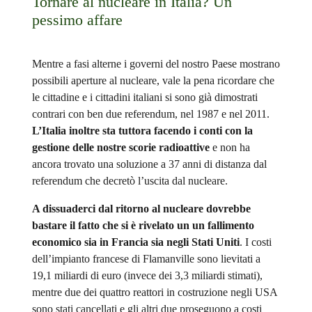
Tornare al nucleare in Italia? Un
pessimo affare
Mentre a fasi alterne i governi del nostro Paese mostrano
possibili aperture al nucleare, vale la pena ricordare che
le cittadine e i cittadini italiani si sono già dimostrati
contrari con ben due referendum, nel 1987 e nel 2011.
L’Italia inoltre sta tuttora facendo i conti con la
gestione delle nostre scorie radioattive
e non ha
ancora trovato una soluzione a 37 anni di distanza dal
referendum che decretò l’uscita dal nucleare.
A dissuaderci dal ritorno al nucleare dovrebbe
bastare il fatto che si è rivelato un un fallimento
economico sia in Francia sia negli Stati Uniti
. I costi
dell’impianto francese di Flamanville sono lievitati a
19,1 miliardi di euro (invece dei 3,3 miliardi stimati),
mentre due dei quattro reattori in costruzione negli USA
sono stati cancellati e gli altri due proseguono a costi