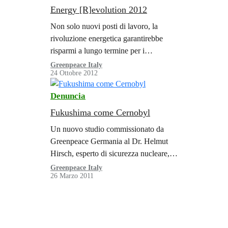
Energy [R]evolution 2012
Non solo nuovi posti di lavoro, la
rivoluzione energetica garantirebbe
risparmi a lungo termine per i
consumatori e un freno ai cambiamenti
Greenpeace Italy
24 Ottobre 2012
climatici.
Denuncia
Fukushima come Cernobyl
Un nuovo studio commissionato da
Greenpeace Germania al Dr. Helmut
Hirsch, esperto di sicurezza nucleare,
rivela che già dal 23 marzo 2011
Greenpeace Italy
26 Marzo 2011
l’incidente alla centrale di Fukushima
in Giappone aveva rilasciato
abbastanza radioattività da essere
classificato di livello 7, secondo la
International Nuclear Event Scale