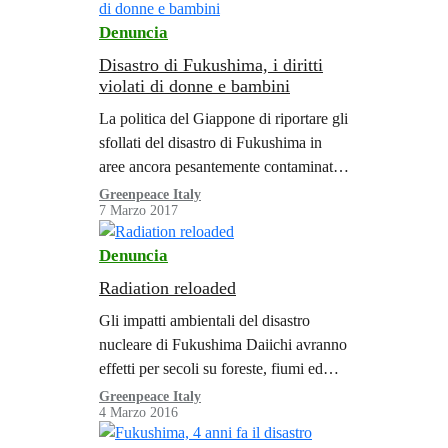
Denuncia
Disastro di Fukushima, i diritti
violati di donne e bambini
La politica del Giappone di riportare gli
sfollati del disastro di Fukushima in
aree ancora pesantemente contaminate
va contro le leggi dello Stato nipponico
Greenpeace Italy
7 Marzo 2017
e viola numerosi trattati internazionali
sui diritti umani.
Denuncia
Radiation reloaded
Gli impatti ambientali del disastro
nucleare di Fukushima Daiichi avranno
effetti per secoli su foreste, fiumi ed
estuari. È quanto emerge da “Radiation
Greenpeace Italy
4 Marzo 2016
reloaded”, un nuovo rapporto diffuso
oggi da Greenpeace Giappone,