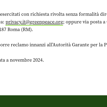
 esercitati con richiesta rivolta senza formalità di
ca:
privacy.it@greenpeace.org
; oppure via posta a
0187 Roma (RM).
oporre reclamo innanzi all’Autorità Garante per la 
ata a novembre 2024.