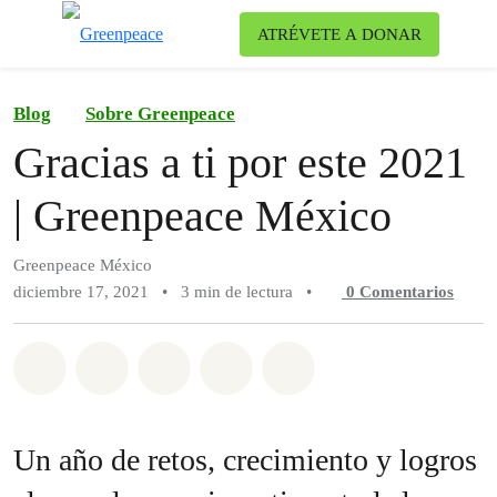
Ca
ATRÉVETE A DONAR
Menú
Blog
Sobre Greenpeace
Gracias a ti por este 2021
| Greenpeace México
Greenpeace México
diciembre 17, 2021
•
3 min de lectura
•
0
Comentarios
Compartir en Whatsapp
Compartir en Facebook
Compartir en Twitter
Compartir vía Email
Share on Bluesky
Un año de retos, crecimiento y logros