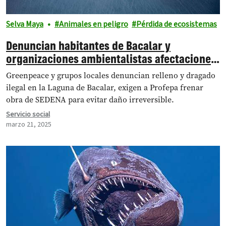
Selva Maya
Animales en peligro
Pérdida de ecosistemas
Denuncian habitantes de Bacalar y
organizaciones ambientalistas afectaciones
a la laguna de Bacalar por la Sedena
Greenpeace y grupos locales denuncian relleno y dragado
ilegal en la Laguna de Bacalar, exigen a Profepa frenar
obra de SEDENA para evitar daño irreversible.
Servicio social
marzo 21, 2025