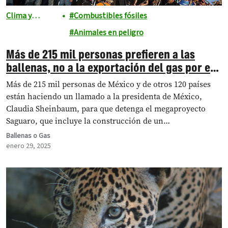
Clima y
Combustibles fósiles
energía
Animales en peligro
Más de 215 mil personas prefieren a las
ballenas, no a la exportación del gas por el
Golfo de California
Más de 215 mil personas de México y de otros 120 países
están haciendo un llamado a la presidenta de México,
Claudia Sheinbaum, para que detenga el megaproyecto
Saguaro, que incluye la construcción de un
megagasoducto, amenazando la salud de cientos de
Ballenas o Gas
personas y la biodiversidad del Golfo de California,
enero 29, 2025
también conocido como el Acuario…