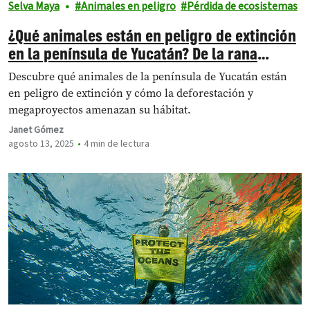
Selva Maya
Animales en peligro
Pérdida de ecosistemas
¿Qué animales están en peligro de extinción
en la península de Yucatán? De la rana
yucateca al cocodrilo de pantano
Descubre qué animales de la península de Yucatán están
en peligro de extinción y cómo la deforestación y
megaproyectos amenazan su hábitat.
Janet Gómez
agosto 13, 2025
4 min de lectura