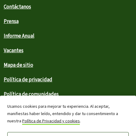
Contáctanos
Prensa
Informe Anual
Vacantes
Mapa de sitio
Política de privacidad
Política de comunidades
Usamos cookies para mejorar tu experiencia. Al aceptar,
Derechos de autor
manifiestas haber leído, entendido y dar tu consentimiento a
nuestra
Política de Privacidad y cookies
.
Términos y condiciones