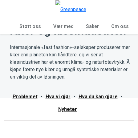
Sø
Meny
Støtt oss
Vær med
Saker
Om oss
Klær og klesindustrien
Internasjonale «fast fashion»-selskaper produserer mer
klær enn planeten kan håndtere, og vi ser at
klesindustrien har et enormt klima- og naturfotavtrykk. Å
kjøpe færre nye klær og unngå syntetiske materialer er
en viktig del av løsningen.
Problemet
•
Hva vi gjør
•
Hva du kan gjøre
•
Nyheter