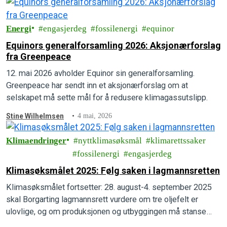
Energi
engasjerdeg
fossilenergi
equinor
Equinors generalforsamling 2026: Aksjonærforslag
fra Greenpeace
12. mai 2026 avholder Equinor sin generalforsamling.
Greenpeace har sendt inn et aksjonærforslag om at
selskapet må sette mål for å redusere klimagassutslipp.
Stine Wilhelmsen
4 mai, 2026
Klimaendringer
nyttklimasøksmål
klimarettssaker
fossilenergi
engasjerdeg
Klimasøksmålet 2025: Følg saken i lagmannsretten
Klimasøksmålet fortsetter: 28. august-4. september 2025
skal Borgarting lagmannsrett vurdere om tre oljefelt er
ulovlige, og om produksjonen og utbyggingen må stanse
umiddelbart.