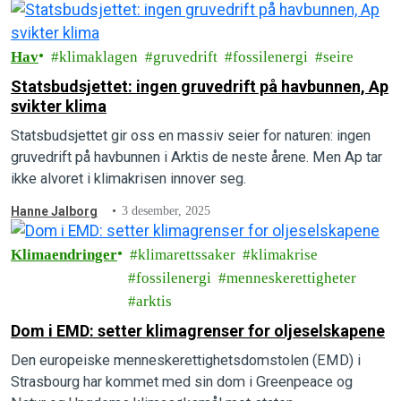
Hav
klimaklagen
gruvedrift
fossilenergi
seire
Statsbudsjettet: ingen gruvedrift på havbunnen, Ap
svikter klima
Statsbudsjettet gir oss en massiv seier for naturen: ingen
gruvedrift på havbunnen i Arktis de neste årene. Men Ap tar
ikke alvoret i klimakrisen innover seg.
Hanne Jalborg
3 desember, 2025
Klimaendringer
klimarettssaker
klimakrise
fossilenergi
menneskerettigheter
arktis
Dom i EMD: setter klimagrenser for oljeselskapene
Den europeiske menneskerettighetsdomstolen (EMD) i
Strasbourg har kommet med sin dom i Greenpeace og