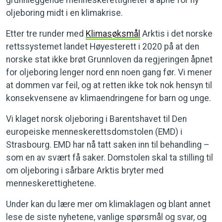
grunnleggende menneskerettigheter å åpne for ny
oljeboring midt i en klimakrise.
Etter tre runder med
Klimasøksmål
Arktis i det norske
rettssystemet landet Høyesterett i 2020 på at den
norske stat ikke brøt Grunnloven da regjeringen åpnet
for oljeboring lenger nord enn noen gang før. Vi mener
at dommen var feil, og at retten ikke tok nok hensyn til
konsekvensene av klimaendringene for barn og unge.
Vi klaget norsk oljeboring i Barentshavet til Den
europeiske menneskerettsdomstolen (EMD) i
Strasbourg. EMD har nå tatt saken inn til behandling –
som en av svært få saker. Domstolen skal ta stilling til
om oljeboring i sårbare Arktis bryter med
menneskerettighetene.
Under kan du lære mer om klimaklagen og blant annet
lese de siste nyhetene, vanlige spørsmål og svar, og