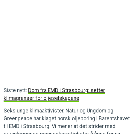
Klimaklagen, om oljeboring i Arktis, behandles i Den
europeiske menneskerettsdomstolen (EMD) i Strasbourg –
som en av svært få saker.
Siste nytt:
Dom fra EMD i Strasbourg: setter
klimagrenser for oljeselskapene
Seks unge klimaaktivister, Natur og Ungdom og
Greenpeace har klaget norsk oljeboring i Barentshavet
til EMD i Strasbourg. Vi mener at det strider med