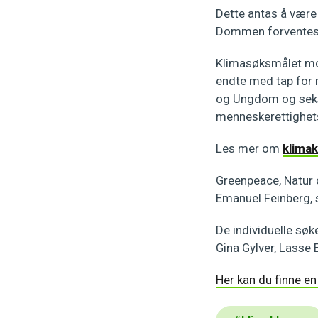
Dette antas å være
Dommen forventes s
Klimasøksmålet mot
endte med tap for 
og Ungdom og seks 
menneskerettighe
Les mer om
klima
Greenpeace, Natur 
Emanuel Feinberg, 
De individuelle søk
Gina Gylver, Lasse 
Her kan du finne en