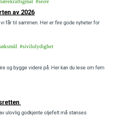
bærekraftigmat
seire
rten av 2026
vi får til sammen. Her er fire gode nyheter for
søksmål
sivilulydighet
feire og bygge videre på. Her kan du lese om fem
sretten
v ulovlig godkjente oljefelt må stanses