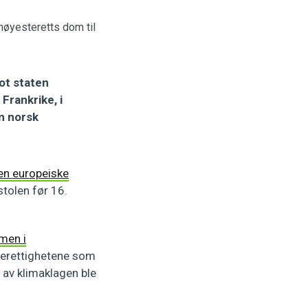
høyesteretts dom til
ot staten
Frankrike, i
m norsk
en europeiske
stolen før 16.
men i
skerettighetene som
 av klimaklagen ble