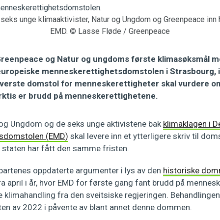
t seks unge klimaaktivister, Natur og Ungdom og Greenpeace inn 
EMD. © Lasse Fløde / Greenpeace
Greenpeace og Natur og ungdoms første klimasøksmål m
europeiske menneskerettighetsdomstolen i Strasbourg, i 
verste domstol for menneskerettigheter skal vurdere o
Arktis er brudd på menneskerettighetene.
 og Ungdom og de seks unge aktivistene bak
klimaklagen i D
tsdomstolen (EMD)
skal levere inn et ytterligere skriv til dom
 staten har fått den samme fristen.
 partenes oppdaterte argumenter i lys av den
historiske dom
ra april i år, hvor EMD for første gang fant brudd på menne
 klimahandling fra den sveitsiske regjeringen. Behandlingen
utten av 2022 i påvente av blant annet denne dommen.