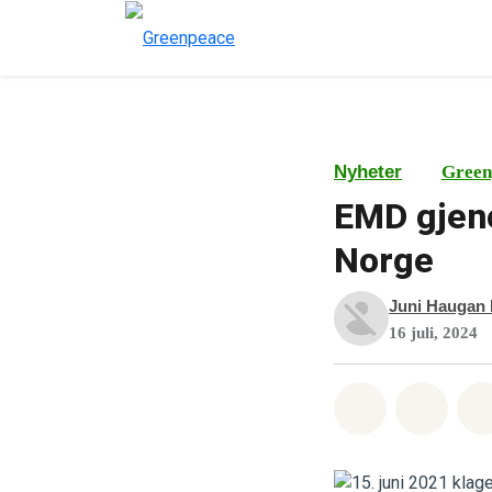
Nyheter
Green
EMD gjeno
Norge
Juni Haugan
16 juli, 2024
Del på What
Del p