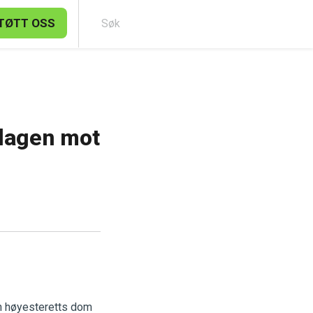
TØTT OSS
Søk
lagen mot