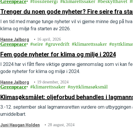
Greenpeace
fossilenergi
klimarettssaker
beskytthavet
Trenger du noen gode nyheter? Fire seire fra sta
I en tid med mange tunge nyheter vil vi gjerne minne deg på hva 
klima og miljø fra starten av 2026.
Hanne Jalborg
16 april, 2026
Greenpeace
seire
gruvedrift
klimarettssaker
nyttklima
Fem gode nyheter for klima og miljø i 2024
I 2024 har vi fått flere viktige grønne gjennomslag som vi kan 
gode nyheter for klima og miljø i 2024.
Hanne Jalborg
19 desember, 2024
Greenpeace
klimarettssaker
nyttklimasøksmål
Klimasøksmålet: oljeforbud behandles i lagmann
3.-12. september skal lagmannsretten vurdere om utbyggingen a
umiddelbart.
Juni Haugan Holden
28 august, 2024