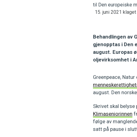
15. juni 2021 klage
Behandlingen av 
gjenopptas i Den 
august. Europas ø
oljevirksomhet i 
Greenpeace, Natur
menneskerettighe
august. Den norske
Skrivet skal belyse
Klimaseniorinnen
f
følge av manglende
satt på pause i sl