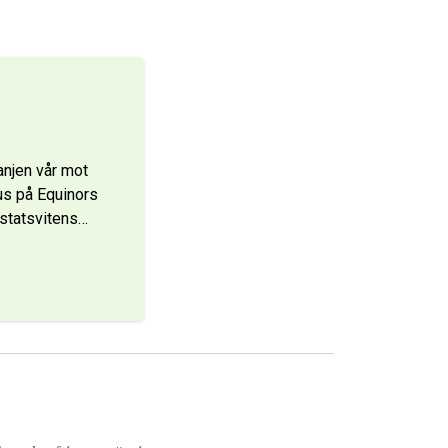
anjen vår mot
us på Equinors
 statsvitens
…