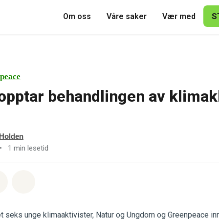
S
Om oss
Våre saker
Vær med
peace
pptar behandlingen av klimak
 Holden
•
1 min lesetid
sapp
å Facebook
Del via Email
Share on Bluesky