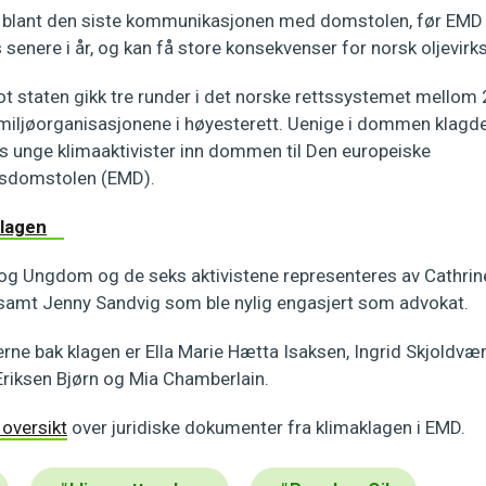
 blant den siste kommunikasjonen med domstolen, før EMD 
enere i år, og kan få store konsekvenser for norsk oljevir
 staten gikk tre runder i det norske rettssystemet mellom
miljøorganisasjonene i høyesterett. Uenige i dommen klagd
unge klimaaktivister inn dommen til Den europeiske
tsdomstolen (EMD).
klagen
og Ungdom og de seks aktivistene representeres av Cathri
samt Jenny Sandvig som ble nylig engasjert som advokat.
erne bak klagen er Ella Marie Hætta Isaksen, Ingrid Skjoldvær,
Eriksen Bjørn og Mia Chamberlain.
 oversikt
over juridiske dokumenter fra klimaklagen i EMD.