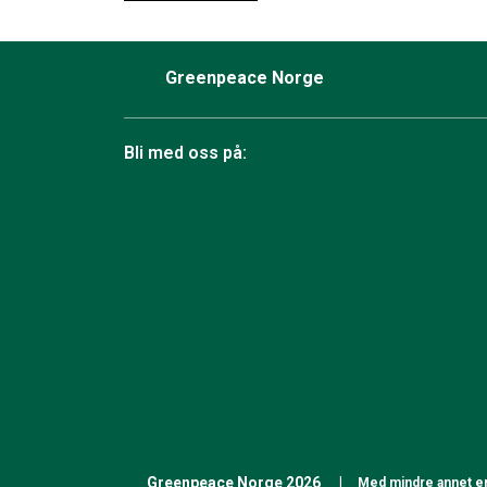
Greenpeace Norge
Bli med oss på:
Facebook
Instagram
BlueSky
TikTok
YouTube
Linkedin
RSS
Greenpeace Norge 2026
Med mindre annet er