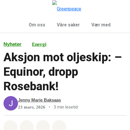
Sø
Meny
Om oss
Våre saker
Vær med
Nyheter
Energi
Aksjon mot oljeskip: –
Equinor, dropp
Rosebank!
Jenny Marie Baksaas
•
3 min lesetid
23 mars, 2026
Del på Whatsapp
Del på Facebook
Del via Email
Share on Bluesky