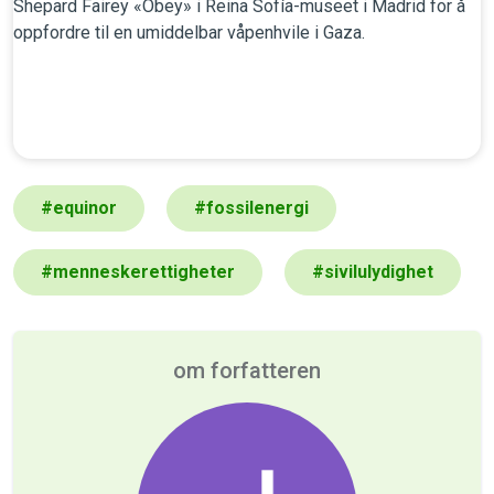
#
equinor
#
fossilenergi
#
menneskerettigheter
#
sivilulydighet
om forfatteren