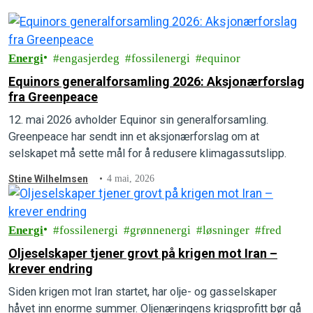
Energi
engasjerdeg
fossilenergi
equinor
Equinors generalforsamling 2026: Aksjonærforslag
fra Greenpeace
12. mai 2026 avholder Equinor sin generalforsamling.
Greenpeace har sendt inn et aksjonærforslag om at
selskapet må sette mål for å redusere klimagassutslipp.
Stine Wilhelmsen
4 mai, 2026
Energi
fossilenergi
grønnenergi
løsninger
fred
Oljeselskaper tjener grovt på krigen mot Iran –
krever endring
Siden krigen mot Iran startet, har olje- og gasselskaper
håvet inn enorme summer. Oljenæringens krigsprofitt bør gå