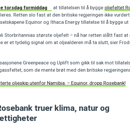
te torsdag formiddag
at tillatelsen til å bygge
oljefeltet 
leres. Retten slo fast at den britiske regjeringen ikke vurde
selskapene Equinor og Ithaca Energy tillatelse til å bygge ut 
i Storbritannias største oljefelt – nå har retten slått fast at
 er et tydelig signal om at oljealderen må ta slutt, sier Frod
.
sasjonene Greenpeace og Uplift som gikk til sak mot tillatels
 gassfeltet, som de mente brøt med den britiske regjeringen
terte oljeskip utenfor Namibia: – Equinor, dropp Rosebank!
Rosebank truer klima, natur og
ttigheter