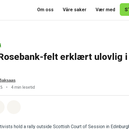
S
Om oss
Våre saker
Vær med
i
osebank-felt erklært ulovlig i 
Baksaas
•
4 min lesetid
25
sapp
å Facebook
Del via Email
Share on Bluesky