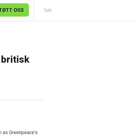
TØTT OSS
Søk
britisk