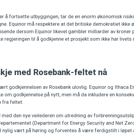
.
er å fortsette utbyggingen, tar de en enorm økonomisk risik
ne. Equinor må respektere at det britiske demokratiet ikke øn
eisende dersom Equinor likevel gambler milliarder av kroner på
e regjeringen til å godkjenne et prosjekt som ikke har livets r
skje med Rosebank-feltet nå
rt godkjennelsen av Rosebank ulovlig. Equinor og Ithaca E
øke om godkjennelse på nytt, men må da inkludere en konsek
 fra feltet.
åd med den nye veilederen om utredning av forbrenningsutsl
departementet (Department for Energy Security and Net Zero)
l nylig vært på høring og forventes å være ferdigstilt i løpet