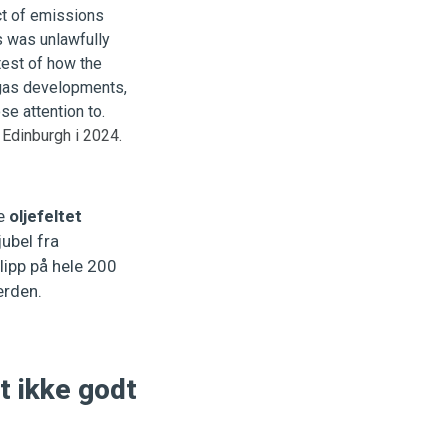
Edinburgh i 2024.
ke
oljefeltet
jubel fra
slipp på hele 200
erden.
t ikke godt