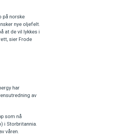
o på norske
sker nye oljefelt.
 at de vil lykkes i
ett, sier Frode
nergy har
vensutredning av
ipp som nå
 i Storbritannia.
 av våren.