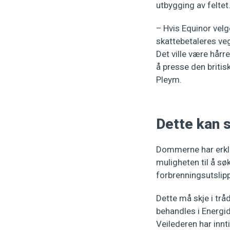
utbygging av feltet
– Hvis Equinor velg
skattebetaleres veg
Det ville være hårr
å presse den britisk
Pleym.
Dette kan 
Dommerne har erklæ
muligheten til å s
forbrenningsutslipp
Dette må skje i tr
behandles i Energi
Veilederen har innti