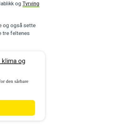
dablikk og
Tyrving
e og også sette
 tre feltenes
r klima og
for den sårbare