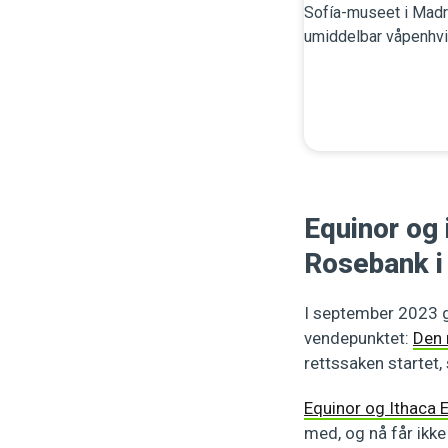
Equinor og 
Rosebank i
I september 2023 g
vendepunktet:
Den 
rettssaken startet
Equinor og Ithaca E
med, og nå får ikke 