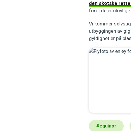
den skotske rett
fordi de er ulovlige
Vi kommer selvsagt
utbyggingen av gig
gyldighet er på pla
#
equinor