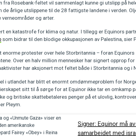
n fra Rosebank-feltet vil sammenlagt kunne gi utslipp på hel
de årlige utslippene til de 28 fattigste landene i verden. Olj
e verneområder og arter.
t en katastrofe for klima og natur. I tillegg er Equinors partn
p
som bidrar til den blodige okkupasjonen av Palestina, sier
 enorme protester over hele Storbritannia – foran Equinors 
tene. Over en halv million mennesker har signert opprop for
aaktivister har aksjonert mot feltet både i Storbritannia og i
el i utlandet har blitt et enormt omdømmeproblem for Norg
ierskapet sitt til å sørge for at Equinor ikke tar en omkamp 
ke og britiske skattebetaleres penger på et ulovlig, kontrover
sier Pleym.
Signer: Equinor må av
samarbeidet med isra