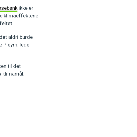
Rosebank
ikke er
rte klimaeffektene
feltet.
 det aldri burde
e Pleym, leder i
en til det
s klimamål.