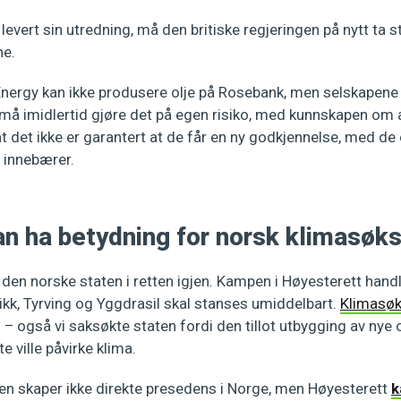
evert sin utredning, må den britiske regjeringen på nytt ta sti
ne.
Energy kan ikke produsere olje på Rosebank, men selskapene 
 må imidlertid gjøre det på egen risiko, med kunnskapen om 
g at det ikke er garantert at de får en ny godkjennelse, med 
 innebærer.
 ha betydning for norsk klimasøk
 den norske staten i retten igjen. Kampen i Høyesterett hand
likk, Tyrving og Yggdrasil skal stanses umiddelbart.
Klimasøk
 også vi saksøkte staten fordi den tillot utbygging av nye o
e ville påvirke klima.
n skaper ikke direkte presedens i Norge, men Høyesterett
k