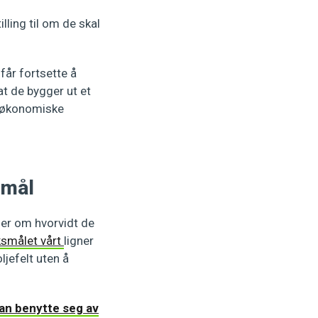
lling til om de skal
får fortsette å
at de bygger ut et
de økonomiske
smål
ler om hvorvidt de
smålet vårt
ligner
ljefelt uten å
an benytte seg av