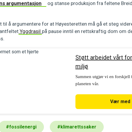
ens argumentasjon
og stanse produksjon fra feltene Brei
.
 til å argumentere for at Høyesteretten må gå et steg vider
antfeltet
Yggdrasil
på pause inntil en rettskraftig dom om de
ss.
Støtt arbeidet vårt fo
miljø
Sammen utgjør vi en forskjell 
planeten vår.
Vær med
#
fossilenergi
#
klimarettssaker