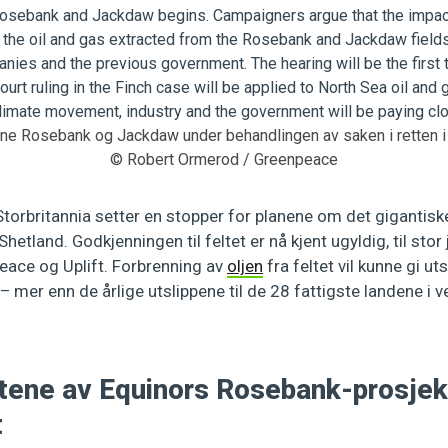
ene Rosebank og Jackdaw under behandlingen av saken i retten i 
© Robert Ormerod / Greenpeace
Storbritannia setter en stopper for planene om det gigantis
hetland. Godkjenningen til feltet er nå kjent ugyldig, til stor 
ace og Uplift. Forbrenning av
oljen
fra feltet vil kunne gi ut
– mer enn de årlige utslippene til de 28 fattigste landene i v
tene av Equinors Rosebank-prosjek
t