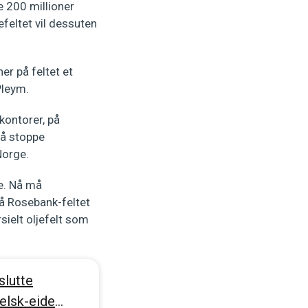
e 200 millioner
efeltet vil dessuten
er på feltet et
 Pleym.
kontorer, på
 å stoppe
 Norge.
e. Nå må
på Rosebank-feltet
sielt oljefelt som
slutte
elsk-eide