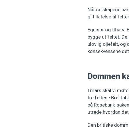
Når selskapene har l
gi tillatelse til felte
Equinor og Ithaca 
bygge ut feltet. De
ulovlig oljefelt, o
konsekvensene det
Dommen kan
I mars skal vi møte
tre feltene Breidab
på Rosebank-saken –
utrede hvordan dett
Den britiske domme