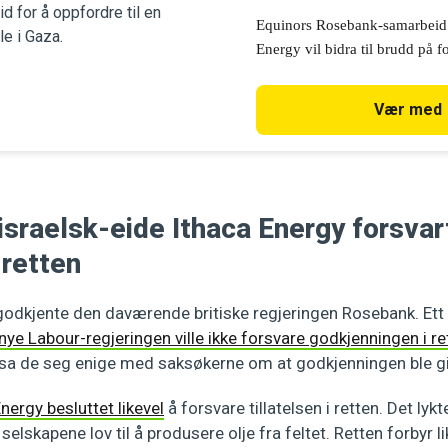
Ithaca Energy
Equinors Rosebank-samarbeid
Energy vil bidra til brudd på fo
Palestina. Ithaca er eid av et 
selskap, israelske Delek Group
Vær med
israelsk-eide Ithaca Energy forsvar
 retten
odkjente den daværende britiske regjeringen Rosebank. Ett 
nye Labour-regjeringen ville ikke forsvare godkjenningen i re
, sa de seg enige med saksøkerne om at godkjenningen ble git
nergy besluttet likevel
å forsvare tillatelsen i retten. Det lykt
selskapene lov til å produsere olje fra feltet. Retten forbyr li