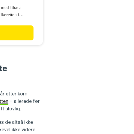
 med Ithaca
lkeretten i
svært problematisk
.
te
år etter kom
tten
– allerede før
t ulovlig.
es de altså ikke
kevel ikke videre