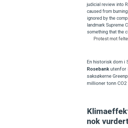
Protest mot felt
En historisk dom i 
Rosebank
utenfor S
saksøkerne Greenpe
millioner tonn CO2 
Klimaeffek
nok vurder