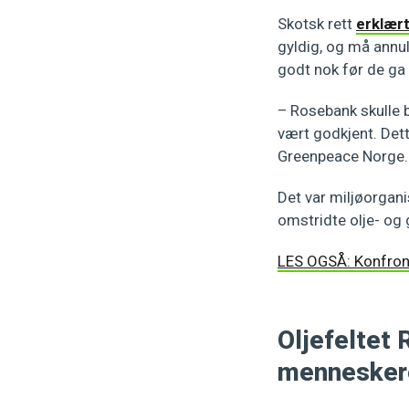
Skotsk rett
erklær
gyldig, og må annul
godt nok før de ga 
– Rosebank skulle bl
vært godkjent. Dette
Greenpeace Norge
Det var miljøorgani
omstridte olje- og
LES OGSÅ:
Konfron
Oljefeltet 
menneskere