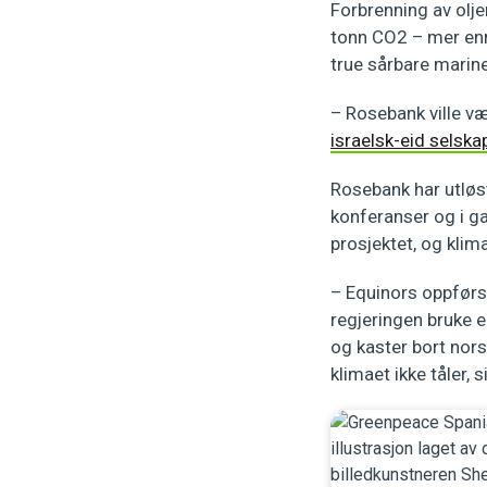
Forbrenning av olje
tonn CO2 – mer enn 
true sårbare marin
– Rosebank ville vær
israelsk-eid selska
Rosebank har utløst
konferanser og i ga
prosjektet, og klim
– Equinors oppførs
regjeringen bruke e
og kaster bort nors
klimaet ikke tåler, 