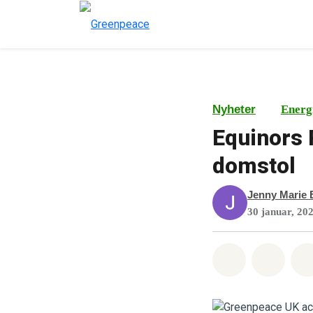
Nyheter
Energ
Equinors R
domstol
Jenny Marie 
30 januar, 20
Del på What
Del p