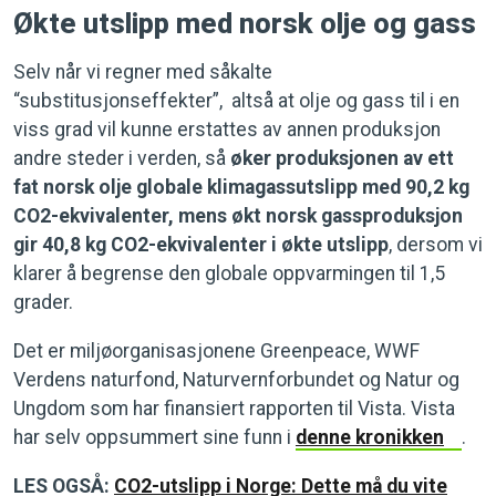
Økte utslipp med norsk olje og gass
Selv når vi regner med såkalte
“substitusjonseffekter”, altså at olje og gass til i en
viss grad vil kunne erstattes av annen produksjon
andre steder i verden, så
øker produksjonen av ett
fat norsk olje globale klimagassutslipp med 90,2 kg
CO2-ekvivalenter, mens økt norsk gassproduksjon
gir 40,8 kg CO2-ekvivalenter i økte utslipp
, dersom vi
klarer å begrense den globale oppvarmingen til 1,5
grader.
Det er miljøorganisasjonene Greenpeace, WWF
Verdens naturfond, Naturvernforbundet og Natur og
Ungdom som har finansiert rapporten til Vista. Vista
har selv oppsummert sine funn i
denne kronikken
.
LES OGSÅ:
CO2-utslipp i Norge: Dette må du vite