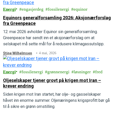
Energi
engasjerdeg
fossilenergi
equinor
Equinors generalforsamling 2026: Aksjonærforslag
fra Greenpeace
12. mai 2026 avholder Equinor sin generalforsamling.
Greenpeace har sendt inn et aksjonærforslag om at
selskapet må sette mål for å redusere klimagassutslipp.
Stine Wilhelmsen
4 mai, 2026
Energi
fossilenergi
grønnenergi
løsninger
fred
Oljeselskaper tjener grovt på krigen mot Iran –
krever endring
Siden krigen mot Iran startet, har olje- og gasselskaper
håvet inn enorme summer. Oljenæringens krigsprofitt bør gå
til å sikre en grønn omstilling.