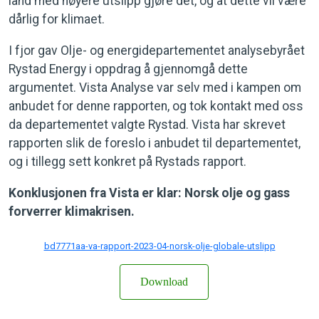
land med høyere utslipp gjøre det, og at dette vil være
dårlig for klimaet.
I fjor gav Olje- og energidepartementet analysebyrået
Rystad Energy i oppdrag å gjennomgå dette
argumentet. Vista Analyse var selv med i kampen om
anbudet for denne rapporten, og tok kontakt med oss
da departementet valgte Rystad. Vista har skrevet
rapporten slik de foreslo i anbudet til departementet,
og i tillegg sett konkret på Rystads rapport.
Konklusjonen fra Vista er klar: Norsk olje og gass
forverrer klimakrisen.
bd7771aa-va-rapport-2023-04-norsk-olje-globale-utslipp
Download