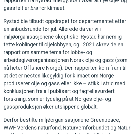
rapporten fra Rystad Energy, som viser at nye olje- og
gassfelt er
bra
for klimaet.
Rystad ble tilbudt oppdraget for departementet etter
en anbudsrunde før jul. Allerede da var vi i
miljøorganisasjonene skeptiske. Rystad har nemlig
tette koblinger til oljelobbyen, og i 2021 skrev de en
rapport om samme tema for lobby- og
arbeidsgiverorganisasjonen Norsk olje og gass (som
nå heter Offshore Norge). Den rapporten kom fram til
at det er nesten likegyldig for klimaet om Norge
produserer olje og gass eller ikke – stikk i strid med
konklusjonen fra all publisert og fagfellevurdert
forskning, som er tydelig på at Norges olje- og
gassproduksjon øker utslippene globalt.
Derfor bestilte miljøorganisasjonene Greenpeace,
WWF Verdens naturfond, Naturvernforbundet og Natur