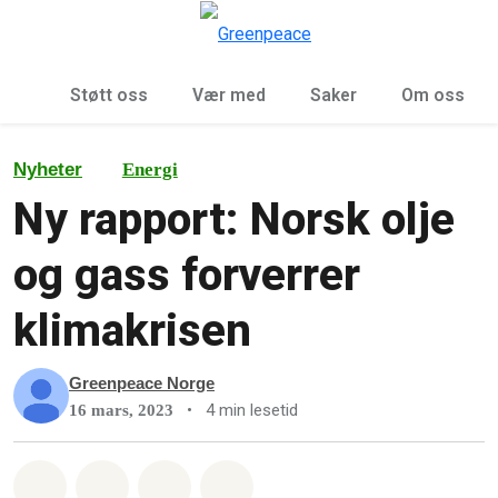
Sø
Meny
Støtt oss
Vær med
Saker
Om oss
Nyheter
Energi
Ny rapport: Norsk olje
og gass forverrer
klimakrisen
Greenpeace Norge
•
4 min lesetid
16 mars, 2023
Del på Whatsapp
Del på Facebook
Del via Email
Share on Bluesky