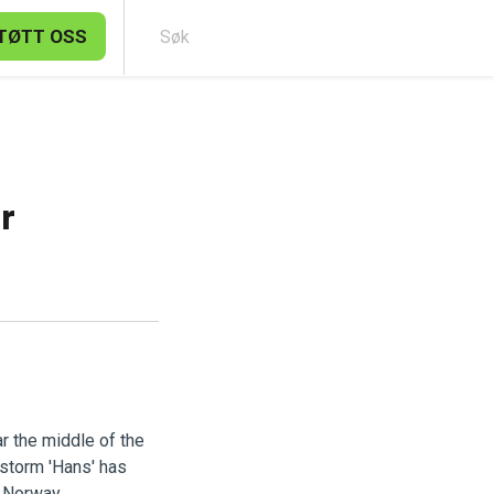
TØTT OSS
Søk
r