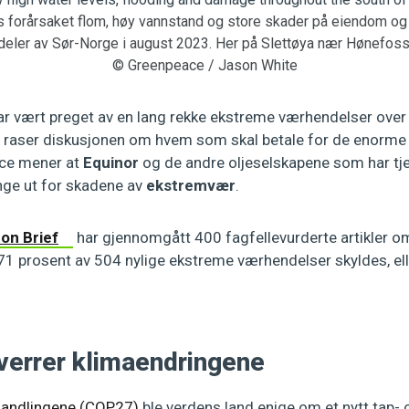
forårsaket flom, høy vannstand og store skader på eiendom og in
deler av Sør-Norge i august 2023. Her på Slettøya nær Hønefoss
© Greenpeace / Jason White
vært preget av en lang rekke ekstreme værhendelser over h
t raser diskusjonen om hvem som skal betale for de enorme 
ce mener at
Equinor
og de andre oljeselskapene som har tje
nge ut for skadene av
ekstremvær
.
on Brief
har gjennomgått 400 fagfellevurderte artikler 
1 prosent av 504 nylige ekstreme værhendelser skyldes, elle
rverrer klimaendringene
rhandlingene (COP27)
ble verdens land enige om et nytt
tap-