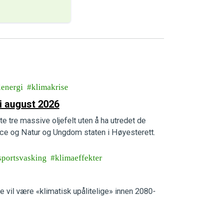
lenergi
klimakrise
i august 2026
te tre massive oljefelt uten å ha utredet de
e og Natur og Ungdom staten i Høyesterett.
sportsvasking
klimaeffekter
e vil være «klimatisk upålitelige» innen 2080-