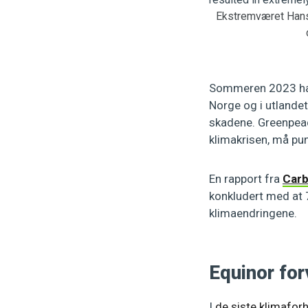
Ekstremværet Hans 
Sommeren 2023 har 
Norge og i utlande
skadene. Greenpea
klimakrisen, må pu
En rapport fra
Carb
konkludert med at 7
klimaendringene.
Equinor fo
I
de siste klimafo