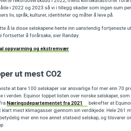
everte rekordoverskudd i 2022, mens klimakatastrofer forår
 Både i 2022 og 2023 så vi i tillegg skader som ingen sum pe
rs liv, språk, kulturer, identiteter og måter å leve på.
ette å la disse selskapene hente inn uanstendig fortjeneste u
 fortsetter å forårsake, sier Randøy.
al oppvarming og ekstremvær
ipper ut mest CO2
viste at bare 100 selskaper var ansvarlige for mer enn 70 pr
e i verden. Equinor toppet listen over norske selskaper, s
 fra
Næringsdepartementet fra 2021
bekrefter at Equinor
 klart mest klimagasser gjennom sin verdikjede: Hele 261 m
 betydelig mer enn noe annet statseid selskap, og tilsvarer
pp.