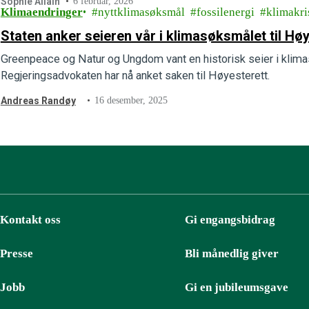
Sophie Allain
6 februar, 2026
Klimaendringer
nyttklimasøksmål
fossilenergi
klimakri
Staten anker seieren vår i klimasøksmålet til Hø
Greenpeace og Natur og Ungdom vant en historisk seier i klima
Regjeringsadvokaten har nå anket saken til Høyesterett.
Andreas Randøy
16 desember, 2025
Kontakt oss
Gi engangsbidrag
Presse
Bli månedlig giver
Jobb
Gi en jubileumsgave