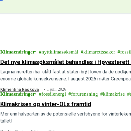
Klimaendringer
nyttklimasøksmål
klimarettssaker
fossi
Det nye klimasøksmålet behandles i Høyesterett 
Lagmannsretten har slått fast at staten brøt loven da de godkjen
enorme globale konsekvensene. I august 2026 møter Greenpeac
Klimentina Radkova
1 juli, 2026
Klimaendringer
fossilenergi
forurensning
klimakrise
Klimakrisen og vinter-OLs framtid
Mer enn halvparten av de potensielle vertsbyene for vinterleken
tallet!