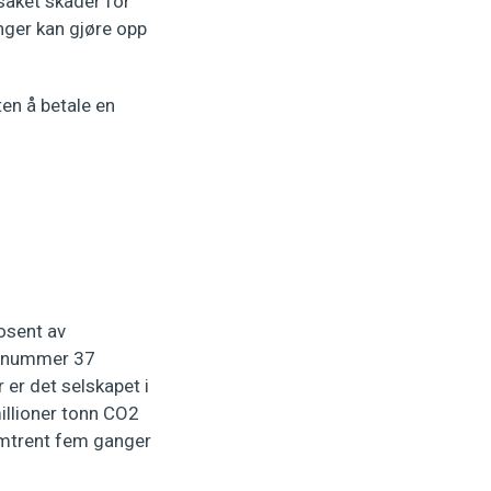
saket skader for
nger kan gjøre opp
ten å betale en
osent av
om nummer 37
 er det selskapet i
illioner tonn CO2
 omtrent fem ganger