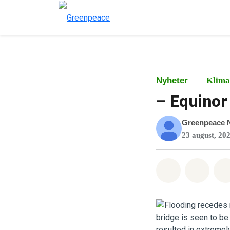
Nyheter
Klima
– Equinor
Greenpeace 
23 august, 20
Del på What
Del p