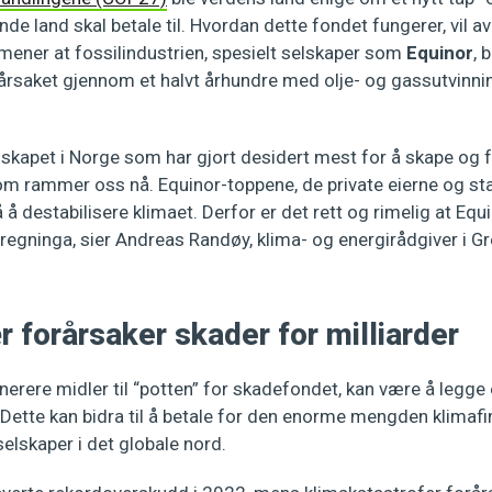
nde land skal betale til. Hvordan dette fondet fungerer, vil a
ener at fossilindustrien, spesielt selskaper som
Equinor
, 
årsaket gjennom et halvt århundre med olje- og gassutvinni
lskapet i Norge som har gjort desidert mest for å skape og 
m rammer oss nå. Equinor-toppene, de private eierne og sta
destabilisere klimaet. Derfor er det rett og rimelig at Equ
 regninga, sier Andreas Randøy, klima- og energirådgiver i G
forårsaker skader for milliarder
erere midler til “potten” for skadefondet, kan være å legge
 Dette kan bidra til å betale for den enorme mengden klimaf
selskaper i det globale nord.