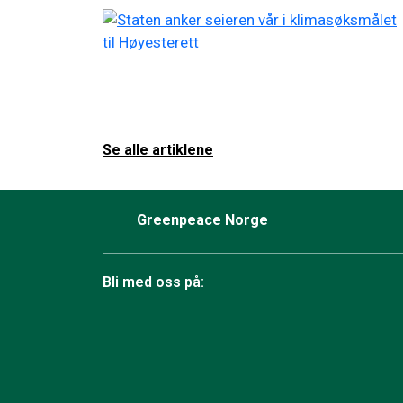
Se alle artiklene
Greenpeace Norge
Bli med oss på:
Facebook
Instagram
BlueSky
TikTok
YouTube
Linkedin
RSS