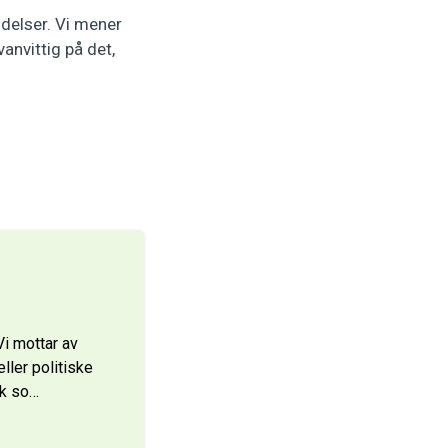
elser. Vi mener
anvittig på det,
i mottar av
ller politiske
lk so
…