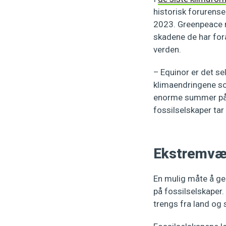
historisk forurense
2023. Greenpeace m
skadene de har for
verden.
– Equinor er det se
klimaendringene so
enorme summer på å 
fossilselskaper tar
Ekstremvær 
En mulig måte å gen
på fossilselskaper.
trengs fra land og 