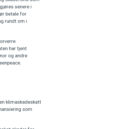
vgjøres senere i
bør betale for
ng rundt om i
forverre
ten har tjent
inor og andre
reenpeace.
 en klimaskadeskatt
inansiering som