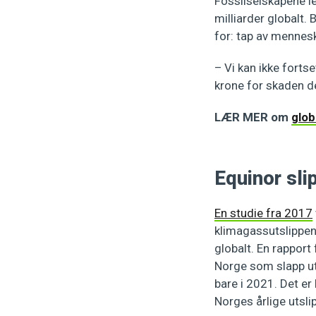
Fossilselskapene l
milliarder globalt.
for: tap av menneske
– Vi kan ikke forts
krone for skaden de
LÆR MER om
glob
Equinor sl
En studie fra 2017
klimagassutslippen
globalt. En rapport
Norge som slapp ut
bare i 2021. Det er
Norges årlige utsli