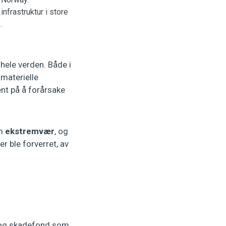
frastruktur i store
.
ele verden. Både i
materielle
nt på å forårsake
om
ekstremvær
, og
r ble forverret, av
 og skadefond som