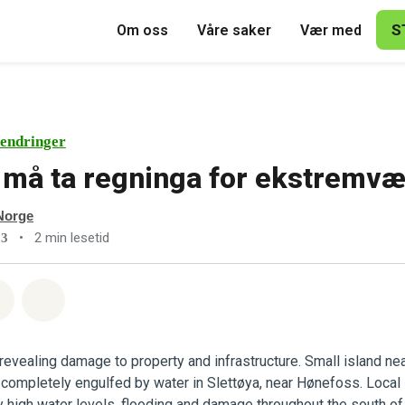
S
Om oss
Våre saker
Vær med
endringer
 må ta regninga for ekstremvæ
Norge
•
2 min lesetid
23
sapp
å Facebook
Del via Email
Share on Bluesky