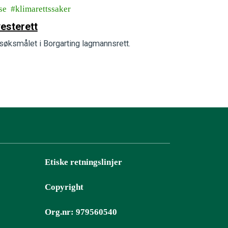
se
klimarettssaker
yesterett
søksmålet i Borgarting lagmannsrett.
Etiske retningslinjer
Copyright
Org.nr: 979560540