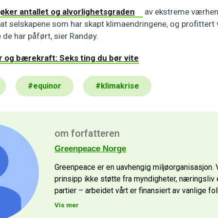
øker antallet og alvorlighetsgraden
av ekstreme værhend
 at selskapene som har skapt klimaendringene, og profittert v
 de har påført, sier Randøy.
 og bærekraft: Seks ting du bør vite
#
equinor
#
klimakrise
om forfatteren
Greenpeace Norge
Greenpeace er en uavhengig miljøorganisasjon. V
prinsipp ikke støtte fra myndigheter, næringsliv e
partier – arbeidet vårt er finansiert av vanlige fo
Vis mer