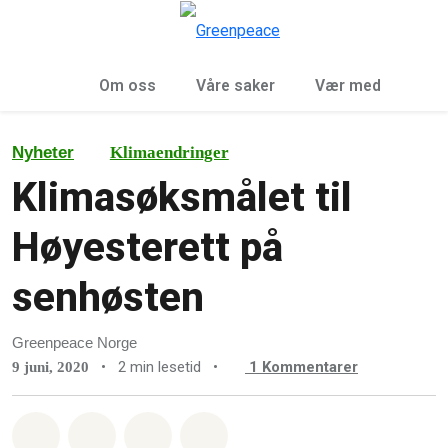
Sø
Meny
Om oss
Våre saker
Vær med
Nyheter
Klimaendringer
Klimasøksmålet til
Høyesterett på
senhøsten
Greenpeace Norge
•
2 min lesetid
•
1
Kommentarer
9 juni, 2020
Del på Whatsapp
Del på Facebook
Del via Email
Share on Bluesky