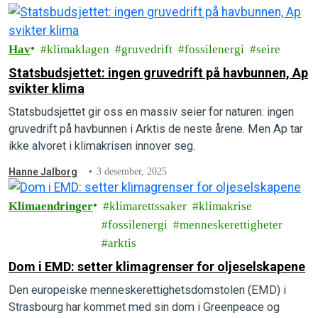
Hav
klimaklagen
gruvedrift
fossilenergi
seire
Statsbudsjettet: ingen gruvedrift på havbunnen, Ap
svikter klima
Statsbudsjettet gir oss en massiv seier for naturen: ingen
gruvedrift på havbunnen i Arktis de neste årene. Men Ap tar
ikke alvoret i klimakrisen innover seg.
Hanne Jalborg
3 desember, 2025
Klimaendringer
klimarettssaker
klimakrise
fossilenergi
menneskerettigheter
arktis
Dom i EMD: setter klimagrenser for oljeselskapene
Den europeiske menneskerettighetsdomstolen (EMD) i
Strasbourg har kommet med sin dom i Greenpeace og