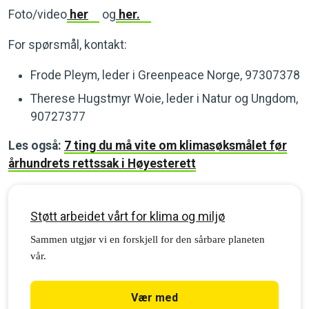
Foto/video
her
og
her.
For spørsmål, kontakt:
Frode Pleym, leder i Greenpeace Norge, 97307378
Therese Hugstmyr Woie, leder i Natur og Ungdom,
90727377
Les også:
7 ting du må vite om klimasøksmålet før
århundrets rettssak i Høyesterett
Støtt arbeidet vårt for klima og miljø
Sammen utgjør vi en forskjell for den sårbare planeten
vår.
Vær med