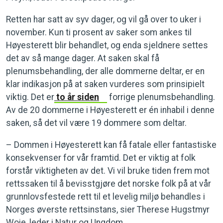
Retten har satt av syv dager, og vil gå over to uker i
november. Kun ti prosent av saker som ankes til
Høyesterett blir behandlet, og enda sjeldnere settes
det av så mange dager. At saken skal få
plenumsbehandling, der alle dommerne deltar, er en
klar indikasjon på at saken vurderes som prinsipielt
viktig. Det er
to år siden
forrige plenumsbehandling.
Av de 20 dommerne i Høyesterett er én inhabil i denne
saken, så det vil være 19 dommere som deltar.
– Dommen i Høyesterett kan få fatale eller fantastiske
konsekvenser for vår framtid. Det er viktig at folk
forstår viktigheten av det. Vi vil bruke tiden frem mot
rettssaken til å bevisstgjøre det norske folk på at vår
grunnlovsfestede rett til et levelig miljø behandles i
Norges øverste rettsinstans, sier Therese Hugstmyr
Woie, leder i Natur og Ungdom.