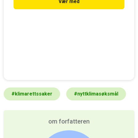
Vær med
#
klimarettssaker
#
nyttklimasøksmål
om forfatteren