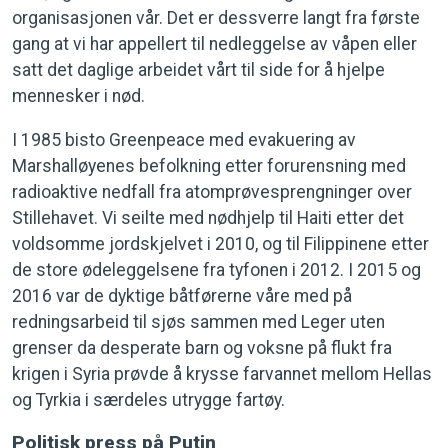
organisasjonen vår. Det er dessverre langt fra første
gang at vi har appellert til nedleggelse av våpen eller
satt det daglige arbeidet vårt til side for å hjelpe
mennesker i nød.
I 1985 bisto Greenpeace med evakuering av
Marshalløyenes befolkning etter forurensning med
radioaktive nedfall fra atomprøvesprengninger over
Stillehavet. Vi seilte med nødhjelp til Haiti etter det
voldsomme jordskjelvet i 2010, og til Filippinene etter
de store ødeleggelsene fra tyfonen i 2012. I 2015 og
2016 var de dyktige båtførerne våre med på
redningsarbeid til sjøs sammen med Leger uten
grenser da desperate barn og voksne på flukt fra
krigen i Syria prøvde å krysse farvannet mellom Hellas
og Tyrkia i særdeles utrygge fartøy.
Politisk press på Putin