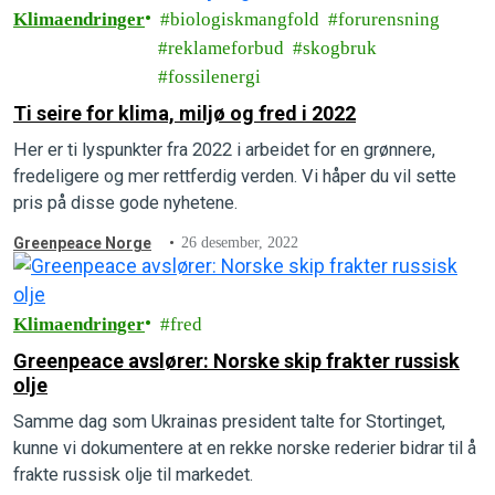
Klimaendringer
biologiskmangfold
forurensning
reklameforbud
skogbruk
fossilenergi
Ti seire for klima, miljø og fred i 2022
Her er ti lyspunkter fra 2022 i arbeidet for en grønnere,
fredeligere og mer rettferdig verden. Vi håper du vil sette
pris på disse gode nyhetene.
Greenpeace Norge
26 desember, 2022
Klimaendringer
fred
Greenpeace avslører: Norske skip frakter russisk
olje
Samme dag som Ukrainas president talte for Stortinget,
kunne vi dokumentere at en rekke norske rederier bidrar til å
frakte russisk olje til markedet.