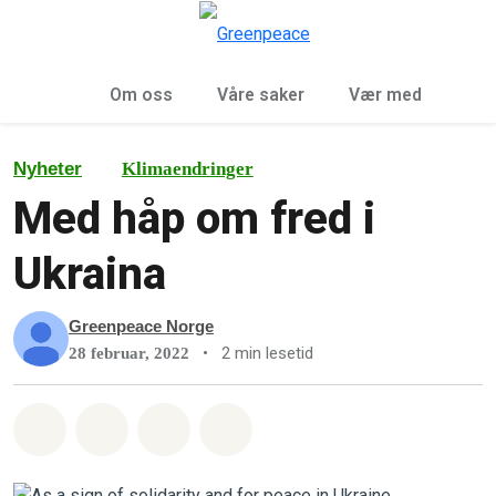
Sø
Meny
Om oss
Våre saker
Vær med
Nyheter
Klimaendringer
Med håp om fred i
Ukraina
Greenpeace Norge
•
2 min lesetid
28 februar, 2022
Del på Whatsapp
Del på Facebook
Del via Email
Share on Bluesky