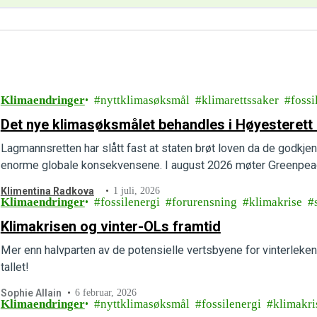
Klimaendringer
nyttklimasøksmål
klimarettssaker
fossi
Det nye klimasøksmålet behandles i Høyesterett 
Lagmannsretten har slått fast at staten brøt loven da de godkjen
enorme globale konsekvensene. I august 2026 møter Greenpeac
Klimentina Radkova
1 juli, 2026
Klimaendringer
fossilenergi
forurensning
klimakrise
Klimakrisen og vinter-OLs framtid
Mer enn halvparten av de potensielle vertsbyene for vinterleken
tallet!
Sophie Allain
6 februar, 2026
Klimaendringer
nyttklimasøksmål
fossilenergi
klimakri