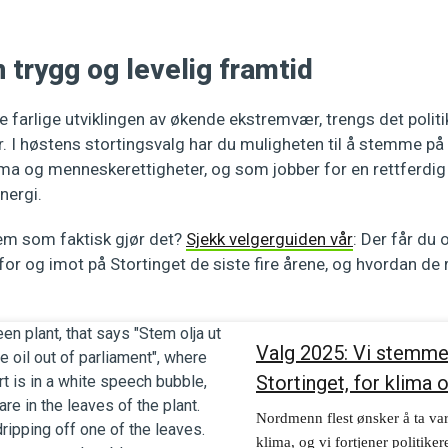
 trygg og levelig framtid
e farlige utviklingen av økende ekstremvær, trengs det polit
r. I høstens stortingsvalg har du muligheten til å stemme på
klima og menneskerettigheter, og som jobber for en rettferdig
nergi.
vem som faktisk gjør det?
Sjekk velgerguiden vår
: Der får du 
for og imot på Stortinget de siste fire årene, og hvordan de 
Valg 2025: Vi stemmer
Stortinget, for klima 
Nordmenn flest ønsker å ta var
klima, og vi fortjener politike