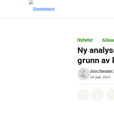
Nyheter
Klima
Ny analys
grunn av 
Juni Haugan
10 juli, 2025
Del på What
Del p