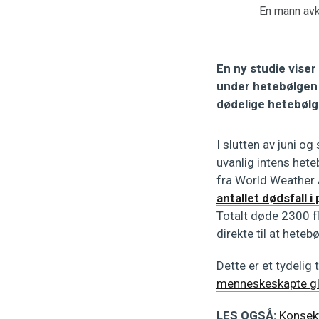
En mann avkj
En ny studie vise
under hetebølgen i
dødelige hetebølg
I slutten av juni og
uvanlig intens hete
fra World Weather 
antallet dødsfall i
Totalt døde 2300 f
direkte til at hete
Dette er et tydelig
menneskeskapte g
LES OGSÅ:
Konsek