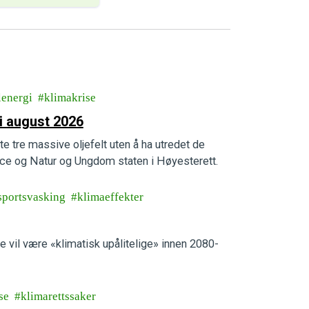
lenergi
klimakrise
i august 2026
te tre massive oljefelt uten å ha utredet de
e og Natur og Ungdom staten i Høyesterett.
sportsvasking
klimaeffekter
e vil være «klimatisk upålitelige» innen 2080-
se
klimarettssaker