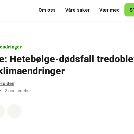
S
Om oss
Våre saker
Vær med
endringer
e: Hetebølge-dødsfall tredoble
klimaendringer
 Holden
•
2 min lesetid
sapp
å Facebook
Del via Email
Share on Bluesky