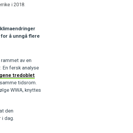
rrike i 2018.
 klimaendringer
 for å unngå flere
as rammet av en
. En fersk analyse
ingene tredoblet
i samme tidsrom.
følge WWA, knyttes
 at den
 i dag.