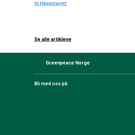
Se alle artiklene
Greenpeace Norge
Bli med oss på:
Facebook
Instagram
BlueSky
TikTok
YouTube
Linkedin
RSS