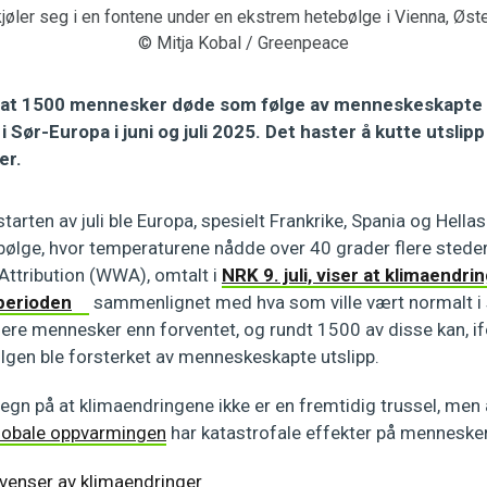
øler seg i en fontene under en ekstrem hetebølge i Vienna, Øste
© Mitja Kobal / Greenpeace
r at 1500 mennesker døde som følge av menneskeskapte
 Sør-Europa i juni og juli 2025. Det haster å kutte utslipp
er.
 starten av juli ble Europa, spesielt Frankrike, Spania og Hell
bølge, hvor temperaturene nådde over 40 grader flere steder
Attribution (WWA), omtalt i
NRK 9. juli, viser at klimaendr
 perioden
sammenlignet med hva som ville vært normalt 
lere mennesker enn forventet, og rundt 1500 av disse kan, i
bølgen ble forsterket av menneskeskapte utslipp.
 tegn på at klimaendringene ikke er en fremtidig trussel, men
lobale oppvarmingen
har katastrofale effekter på mennesker
venser av klimaendringer