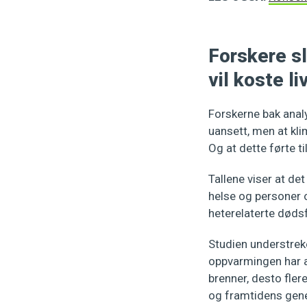
Forskere s
vil koste li
Forskerne bak ana
uansett, men at kli
Og at dette førte ti
Tallene viser at d
helse og personer 
heterelaterte dødsf
Studien understreke
oppvarmingen har al
brenner, desto flere
og framtidens gene