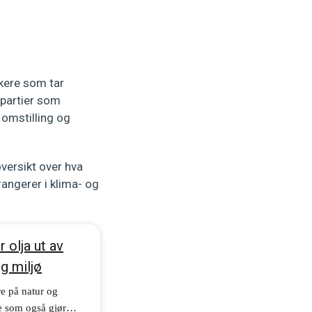
ikere som tar
 partier som
 omstilling og
oversikt over hva
rangerer i klima- og
 olja ut av
og miljø
e på natur og
re som også gjør