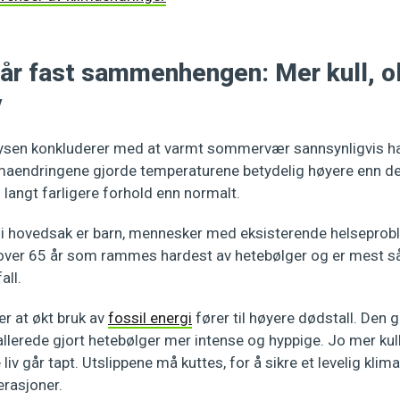
lår fast sammenhengen: Mer kull, o
v
lysen konkluderer med at varmt sommervær sannsynligvis h
maendringene gjorde temperaturene betydelig høyere enn de e
l langt farligere forhold enn normalt.
et i hovedsak er barn, mennesker med eksisterende helseprobl
over 65 år som rammes hardest av hetebølger og er mest så
all.
r at økt bruk av
fossil energi
fører til høyere dødstall. Den 
lerede gjort hetebølger mer intense og hyppige. Jo mer kull,
 liv går tapt. Utslippene må kuttes, for å sikre et levelig kli
rasjoner.