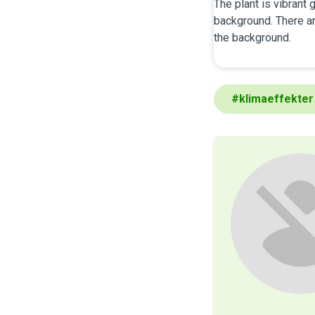
#
klimaeffekter