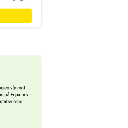
nt parti i
anjen vår mot
us på Equinors
 statsvitens
…