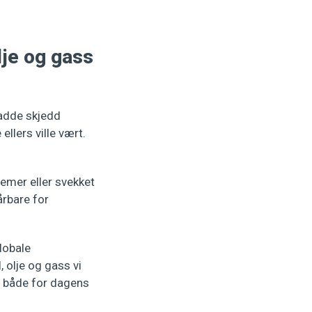
lje og gass
adde skjedd
llers ville vært.
emer eller svekket
rbare for
globale
 olje og gass vi
ma både for dagens