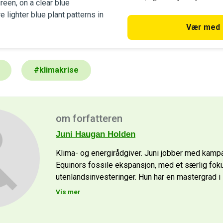
det. Derfor stemmer vi på et grø
stortingsvalget 2025.
Vær med
#
klimakrise
om forfatteren
Juni Haugan Holden
Klima- og energirådgiver. Juni jobber med kamp
Equinors fossile ekspansjon, med et særlig fok
utenlandsinvesteringer. Hun har en mastergrad i
Vis mer