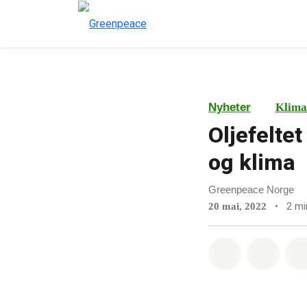
Nyheter
Klima
Oljefeltet
og klima
Greenpeace Norge
•
2 mi
20 mai, 2022
Del på What
Del p