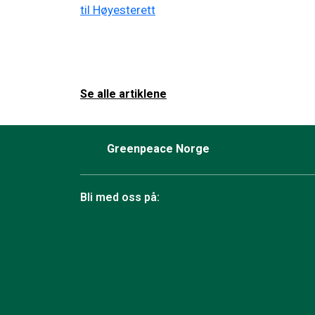
Se alle artiklene
Greenpeace Norge
Bli med oss på:
Facebook
Instagram
BlueSky
TikTok
YouTube
Linkedin
RSS