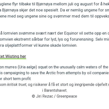
uglene flyr tilbake til Bjørnøya mellom juli og august for å h
ra Bjørnøya skjer det noe spesielt. Da er nemlig ungene for små
glene med seg ungene sine og svømmer med dem til oppvek
å lomvien svømme svært nært der Equinor vil sette opp en ol
omvien ekstremt sårbar for lyd, lys og forurensning. Selv mi
ra oljeplattformer vil kunne skade lomvien.
tet Wisting her
 som
kritisk truet
, og risikerer å få et stort og inngripende oljefel
i Barentshavet.
© Jiri Rezac / Greenpeace