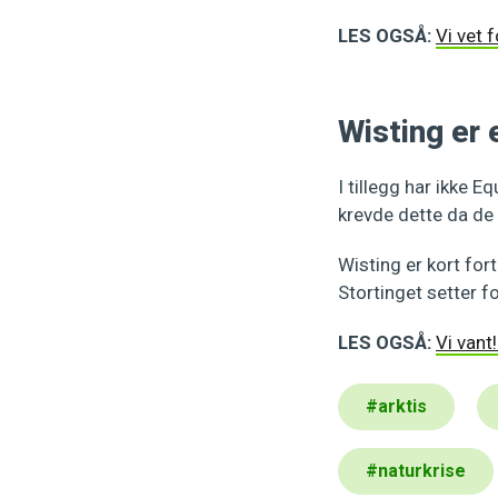
LES OGSÅ:
Vi vet 
Wisting er 
I tillegg har ikke 
krevde dette da de
Wisting er kort fort
Stortinget setter f
LES OGSÅ:
Vi vant
#
arktis
#
naturkrise