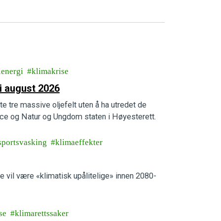
lenergi
klimakrise
i august 2026
te tre massive oljefelt uten å ha utredet de
e og Natur og Ungdom staten i Høyesterett.
sportsvasking
klimaeffekter
e vil være «klimatisk upålitelige» innen 2080-
se
klimarettssaker