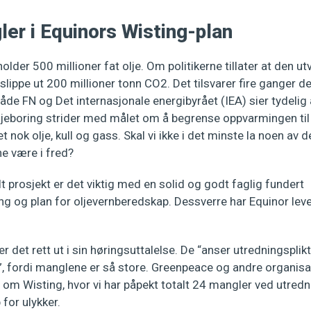
er i Equinors Wisting-plan
older 500 millioner fat olje. Om politikerne tillater at den utv
slippe ut 200 millioner tonn CO2. Det tilsvarer fire ganger det 
Både FN og Det internasjonale energibyrået (IEA) sier tydelig 
oljeboring strider med målet om å begrense oppvarmingen til
t nok olje, kull og gass. Skal vi ikke i det minste la noen av
ne være i fred?
lt prosjekt er det viktig med en solid og godt faglig fundert
g og plan for oljevernberedskap. Dessverre har Equinor leve
er det rett ut i sin høringsuttalelse. De “anser utredningsplik
”, fordi manglene er så store. Greenpeace og andre organisa
 om Wisting, hvor vi har påpekt totalt 24 mangler ved utredni
 for ulykker.