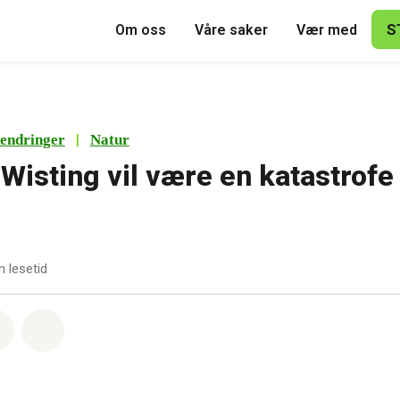
S
Om oss
Våre saker
Vær med
|
endringer
Natur
 Wisting vil være en katastrofe
n lesetid
sapp
å Facebook
Del via Email
Share on Bluesky