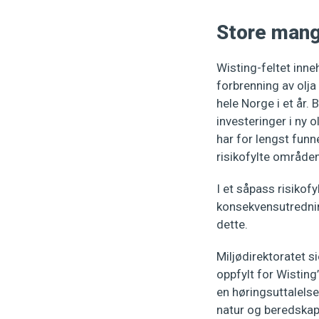
Store mangl
Wisting-feltet inneh
forbrenning av olja 
hele Norge i et år. 
investeringer i ny 
har for lengst funne
risikofylte område
I et såpass risikofy
konsekvensutrednin
dette.
Miljødirektoratet si
oppfylt for Wisting
en høringsuttalelse
natur og beredskap