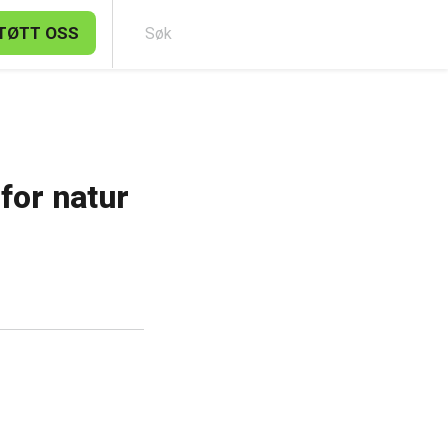
TØTT OSS
Søk
 for natur