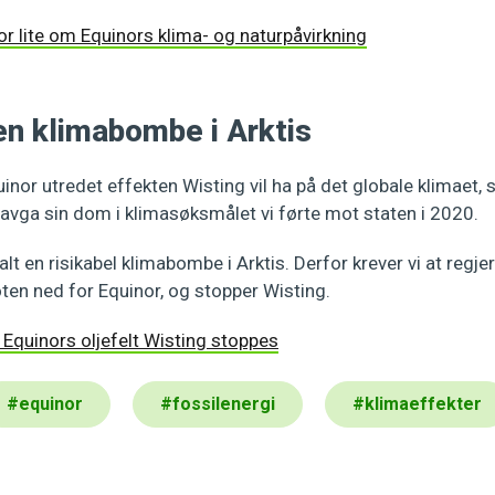
for lite om Equinors klima- og naturpåvirkning
en klimabombe i Arktis
Equinor utredet effekten Wisting vil ha på det globale klimaet,
 avga sin dom i klimasøksmålet vi førte mot staten i 2020.
alt en risikabel klimabombe i Arktis. Derfor krever vi at regj
oten ned for Equinor, og stopper Wisting.
! Equinors oljefelt Wisting stoppes
#
equinor
#
fossilenergi
#
klimaeffekter