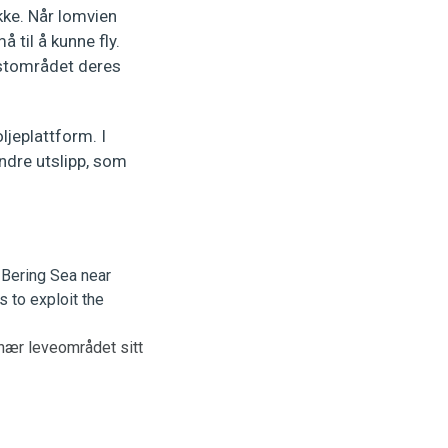
ekke. Når lomvien
 til å kunne fly.
stområdet deres
jeplattform. I
ndre utslipp, som
t nær leveområdet sitt