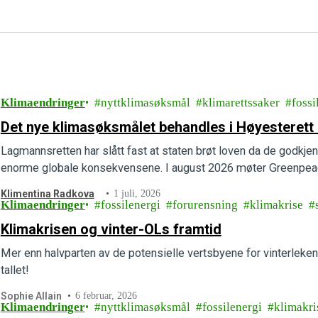
Klimaendringer
nyttklimasøksmål
klimarettssaker
fossi
Det nye klimasøksmålet behandles i Høyesterett 
Lagmannsretten har slått fast at staten brøt loven da de godkjen
enorme globale konsekvensene. I august 2026 møter Greenpeac
Klimentina Radkova
1 juli, 2026
Klimaendringer
fossilenergi
forurensning
klimakrise
Klimakrisen og vinter-OLs framtid
Mer enn halvparten av de potensielle vertsbyene for vinterleken
tallet!
Sophie Allain
6 februar, 2026
Klimaendringer
nyttklimasøksmål
fossilenergi
klimakri