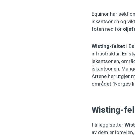
Equinor har søkt om
iskantsonen og vikt
foten ned for
oljef
Wisting-feltet
i Ba
infrastruktur. En st
iskantsonen, området
iskantsonen. Mange 
Artene her utgjør mo
området “Norges li
Wisting-fel
I tillegg setter
Wist
av dem er lomvien, 