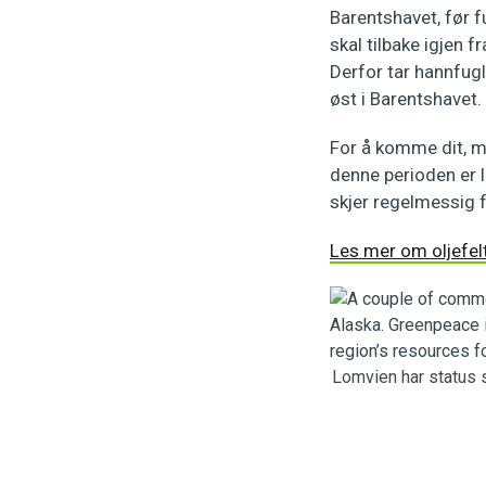
Barentshavet, før f
skal tilbake igjen f
Derfor tar hannfu
øst i Barentshavet.
For å komme dit, m
denne perioden er l
skjer regelmessig f
Les mer om oljefel
Lomvien har status