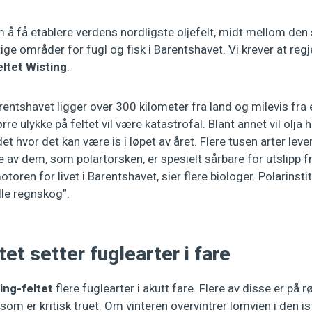
 å få etablere verdens nordligste oljefelt, midt mellom den
ige områder for fugl og fisk i Barentshavet. Vi krever at regj
eltet Wisting
.
rentshavet ligger over 300 kilometer fra land og milevis fra
ørre ulykke på feltet vil være katastrofal. Blant annet vil olja 
 hvor det kan være is i løpet av året. Flere tusen arter lever i
av dem, som polartorsken, er spesielt sårbare for utslipp fr
toren for livet i Barentshavet, sier flere biologer. Polarinstit
lle regnskog”.
tet setter fuglearter i fare
ing-feltet
flere fuglearter i akutt fare. Flere av disse er på r
som er kritisk truet. Om vinteren overvintrer lomvien i den is