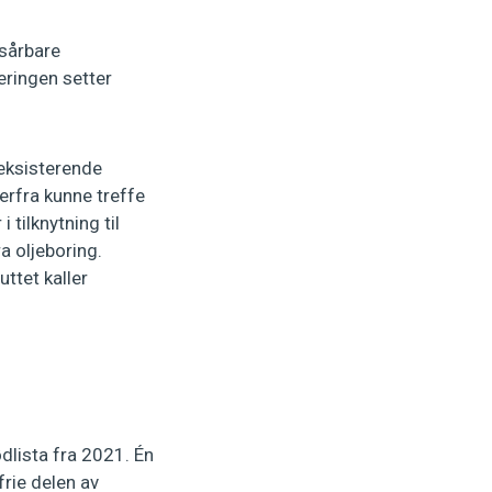
 sårbare
eringen setter
 eksisterende
herfra kunne treffe
 tilknytning til
a oljeboring.
uttet kaller
ødlista fra 2021. Én
frie delen av