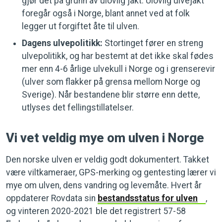
gjør det på grunn av ulovlig jakt. Ulovlig ulvejakt
foregår også i Norge, blant annet ved at folk
legger ut forgiftet åte til ulven.
Dagens ulvepolitikk:
Stortinget fører en streng
ulvepolitikk, og har bestemt at det ikke skal fødes
mer enn 4-6 årlige ulvekull i Norge og i grenserevir
(ulver som flakker på grensa mellom Norge og
Sverige). Når bestandene blir større enn dette,
utlyses det fellingstillatelser.
Vi vet veldig mye om ulven i Norge
Den norske ulven er veldig godt dokumentert. Takket
være viltkameraer, GPS-merking og gentesting lærer vi
mye om ulven, dens vandring og levemåte. Hvert år
oppdaterer Rovdata sin
bestandsstatus for ulven
,
og v​interen 2020-2021 ble det registrert 57-58