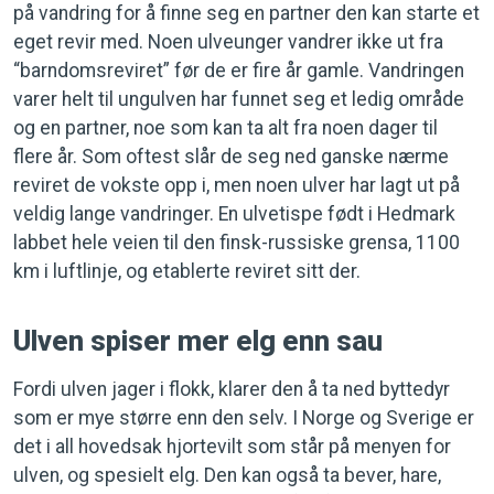
på vandring for å finne seg en partner den kan starte et
eget revir med. Noen ulveunger vandrer ikke ut fra
“barndomsreviret” før de er fire år gamle. Vandringen
varer helt til ungulven har funnet seg et ledig område
og en partner, noe som kan ta alt fra noen dager til
flere år. Som oftest slår de seg ned ganske nærme
reviret de vokste opp i, men noen ulver har lagt ut på
veldig lange vandringer. En ulvetispe født i Hedmark
labbet hele veien til den finsk-russiske grensa, 1100
km i luftlinje, og etablerte reviret sitt der.
Ulven spiser mer elg enn sau
Fordi ulven jager i flokk, klarer den å ta ned byttedyr
som er mye større enn den selv. I Norge og Sverige er
det i all hovedsak hjortevilt som står på menyen for
ulven, og spesielt elg. Den kan også ta bever, hare,