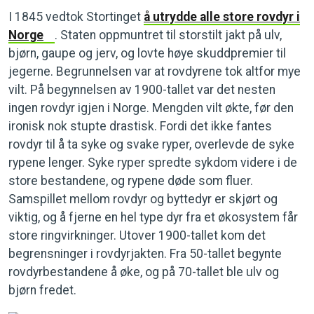
I 1845 vedtok Stortinget
å utrydde alle store rovdyr i
Norge
. Staten oppmuntret til storstilt jakt på ulv,
bjørn, gaupe og jerv, og lovte høye skuddpremier til
jegerne. Begrunnelsen var at rovdyrene tok altfor mye
vilt. På begynnelsen av 1900-tallet var det nesten
ingen rovdyr igjen i Norge. Mengden vilt økte, før den
ironisk nok stupte drastisk. Fordi det ikke fantes
rovdyr til å ta syke og svake ryper, overlevde de syke
rypene lenger. Syke ryper spredte sykdom videre i de
store bestandene, og rypene døde som fluer.
Samspillet mellom rovdyr og byttedyr er skjørt og
viktig, og å fjerne en hel type dyr fra et økosystem får
store ringvirkninger. Utover 1900-tallet kom det
begrensninger i rovdyrjakten. Fra 50-tallet begynte
rovdyrbestandene å øke, og på 70-tallet ble ulv og
bjørn fredet.