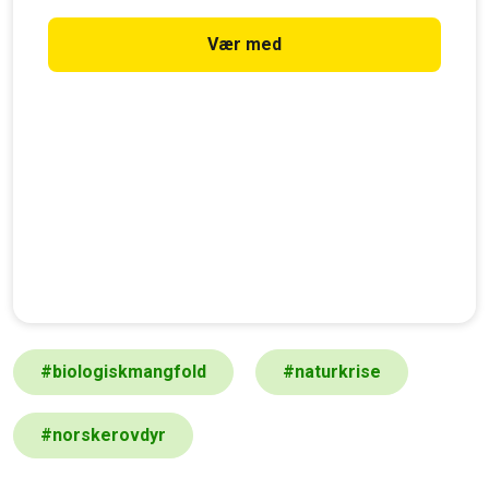
ganger i måneden, og kan melde deg av når som helst.
Vær med
#
biologiskmangfold
#
naturkrise
#
norskerovdyr