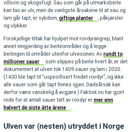
villsvin og skogsfugl. Sau som går på utmarksbeite
kan tas av ulv, men de vanligste årsakene til at sau og
lam går tapt, er sykdom,
giftige planter
, påkjørsler
og ulykker.
Forskjellige tiltak har hjulpet mot rovdyrangrep, blant
annet inngjerding av beiteområder og å legge
beitingen til områder utenfor ulvesonen. Av
rundt to
millioner sauer
som slippes på beite hvert år, er det
dokumentert at ulven tok 1409 sauer og lam i 2020.
(1430 ble tapt til “uspesifisert fredet rovdyr”, og ikke
alle sauer som går tapt finnes igjen. Dødsårsak kan
derfor være vanskelig å avgjøre.) Faktisk.no har gjort
rede for at antall sauer tatt av rovdyr er
mer enn
halvert de siste åtte årene
.
Ulven var (nesten) utryddet i Norge