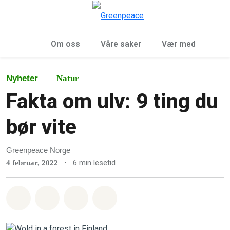
Sø
Meny
Om oss
Våre saker
Vær med
Nyheter
Natur
Fakta om ulv: 9 ting du
bør vite
Greenpeace Norge
•
6 min lesetid
4 februar, 2022
Del på Whatsapp
Del på Facebook
Del via Email
Share on Bluesky