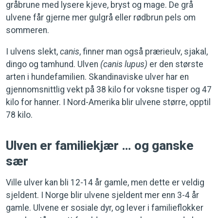
gråbrune med lysere kjeve, bryst og mage. De grå
ulvene får gjerne mer gulgrå eller rødbrun pels om
sommeren.
I ulvens slekt,
canis
, finner man også prærieulv, sjakal,
dingo og tamhund. Ulven
(canis lupus)
er den største
arten i hundefamilien. Skandinaviske ulver har en
gjennomsnittlig vekt på 38 kilo for voksne tisper og 47
kilo for hanner. I Nord-Amerika blir ulvene større, opptil
78 kilo.
Ulven er familiekjær … og ganske
sær
Ville ulver kan bli 12-14 år gamle, men dette er veldig
sjeldent. I Norge blir ulvene sjeldent mer enn 3-4 år
gamle. Ulvene er sosiale dyr, og lever i familieflokker