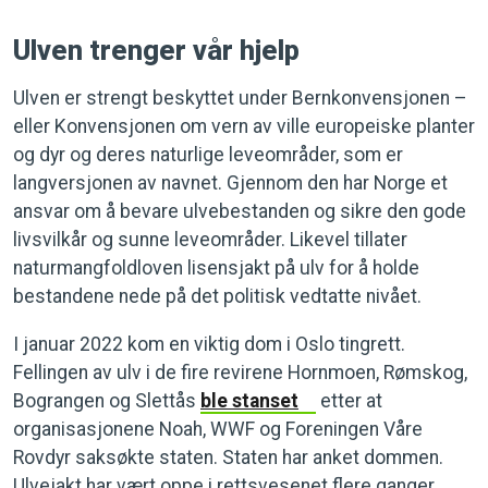
Ulven trenger vår hjelp
Ulven er strengt beskyttet under Bernkonvensjonen –
eller Konvensjonen om vern av ville europeiske planter
og dyr og deres naturlige leveområder, som er
langversjonen av navnet. Gjennom den har Norge et
ansvar om å bevare ulvebestanden og sikre den gode
livsvilkår og sunne leveområder. Likevel tillater
naturmangfoldloven lisensjakt på ulv for å holde
bestandene nede på det politisk vedtatte nivået.
I januar 2022 kom en viktig dom i Oslo tingrett.
Fellingen av ulv i de fire revirene Hornmoen, Rømskog,
Bograngen og Slettås
ble stanset
etter at
organisasjonene Noah, WWF og Foreningen Våre
Rovdyr saksøkte staten. Staten har anket dommen.
Ulvejakt har vært oppe i rettsvesenet flere ganger