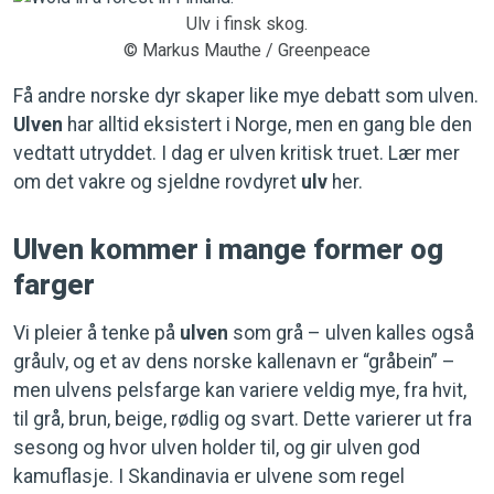
Ulv i finsk skog.
© Markus Mauthe / Greenpeace
Få andre norske dyr skaper like mye debatt som ulven.
Ulven
har alltid eksistert i Norge, men en gang ble den
vedtatt utryddet. I dag er ulven kritisk truet. Lær mer
om det vakre og sjeldne rovdyret
ulv
her.
Ulven kommer i mange former og
farger
Vi pleier å tenke på
ulven
som grå – ulven kalles også
gråulv, og et av dens norske kallenavn er “gråbein” –
men ulvens pelsfarge kan variere veldig mye, fra hvit,
til grå, brun, beige, rødlig og svart. Dette varierer ut fra
sesong og hvor ulven holder til, og gir ulven god
kamuflasje. I Skandinavia er ulvene som regel