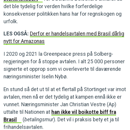
det ble tydelig for verden hvilke forferdelige
konsekvenser politikken hans har for regnskogen og
urfolk.
LES OGSÅ:
Derfor er handelsavtalen med Brasil dårlig
nytt for Amazonas
I 2020 og 2021 la Greenpeace press på Solberg-
regjeringen for å stoppe avtalen. I alt 25 000 personer
signerte et opprop som vi overleverte til daværende
næringsminister Iselin Nybø.
En stund så det ut til at et flertall på Stortinget var imot
avtalen, men nå er det tydelig at kampen ennå ikke er
vunnet. Næringsminister Jan Christian Vestre (Ap)
uttalte til Nationen at
han ikke vil boikotte biff fra
Brasil
(
betalingsmur
). Det vil i praksis bety et ja til
frihandelsavtalen.