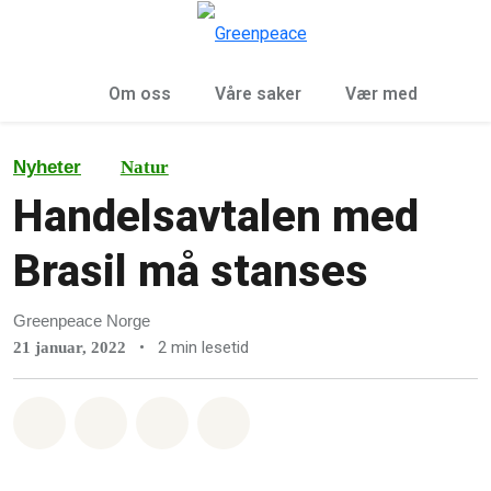
Sø
Meny
Om oss
Våre saker
Vær med
Nyheter
Natur
Handelsavtalen med
Brasil må stanses
Greenpeace Norge
•
2 min lesetid
21 januar, 2022
Del på Whatsapp
Del på Facebook
Del via Email
Share on Bluesky