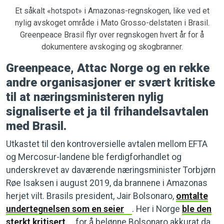
Et såkalt «hotspot» i Amazonas-regnskogen, like ved et
nylig avskoget område i Mato Grosso-delstaten i Brasil.
Greenpeace Brasil flyr over regnskogen hvert år for å
dokumentere avskoging og skogbranner.
Greenpeace, Attac Norge og en rekke
andre organisasjoner er svært kritiske
til at næringsministeren nylig
signaliserte et ja til frihandelsavtalen
med Brasil.
Utkastet til den kontroversielle avtalen mellom EFTA
og Mercosur-landene ble ferdigforhandlet og
underskrevet av daværende næringsminister Torbjørn
Røe Isaksen i august 2019, da brannene i Amazonas
herjet vilt. Brasils president, Jair Bolsonaro,
omtalte
undertegnelsen som en seier
. Her i Norge
ble den
sterkt kritisert
for å belønne Bolsonaro akkurat da