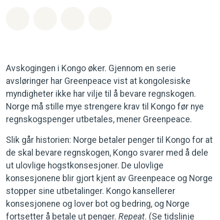
Del på Whatsapp
Del på Facebook
Del via Email
Share on Bluesky
Avskogingen i Kongo øker. Gjennom en serie
avsløringer har Greenpeace vist at kongolesiske
myndigheter ikke har vilje til å bevare regnskogen.
Norge må stille mye strengere krav til Kongo før nye
regnskogspenger utbetales, mener Greenpeace.
Slik går historien: Norge betaler penger til Kongo for at
de skal bevare regnskogen, Kongo svarer med å dele
ut ulovlige hogstkonsesjoner. De ulovlige
konsesjonene blir gjort kjent av Greenpeace og Norge
stopper sine utbetalinger. Kongo kansellerer
konsesjonene og lover bot og bedring, og Norge
fortsetter å betale ut penger.
Repeat
. (Se tidslinje