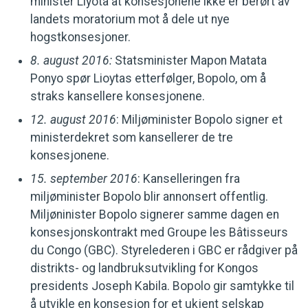
minister Liyota at konsesjonene ikke er berørt av
landets moratorium mot å dele ut nye
hogstkonsesjoner.
8. august 2016:
Statsminister Mapon Matata
Ponyo spør Lioytas etterfølger, Bopolo, om å
straks kansellere konsesjonene.
12. august 2016
: Miljøminister Bopolo signer et
ministerdekret som kansellerer de tre
konsesjonene.
15. september 2016
: Kanselleringen fra
miljøminister Bopolo blir annonsert offentlig.
Miljøninister Bopolo signerer samme dagen en
konsesjonskontrakt med Groupe les Bâtisseurs
du Congo (GBC). Styrelederen i GBC er rådgiver på
distrikts- og landbruksutvikling for Kongos
presidents Joseph Kabila. Bopolo gir samtykke til
å utvikle en konsesjon for et ukjent selskap