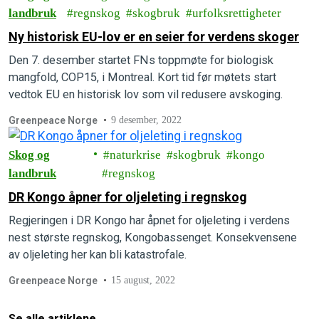
landbruk
regnskog
skogbruk
urfolksrettigheter
Ny historisk EU-lov er en seier for verdens skoger
Den 7. desember startet FNs toppmøte for biologisk
mangfold, COP15, i Montreal. Kort tid før møtets start
vedtok EU en historisk lov som vil redusere avskoging.
Greenpeace Norge
9 desember, 2022
Skog og
naturkrise
skogbruk
kongo
landbruk
regnskog
DR Kongo åpner for oljeleting i regnskog
Regjeringen i DR Kongo har åpnet for oljeleting i verdens
nest største regnskog, Kongobassenget. Konsekvensene
av oljeleting her kan bli katastrofale.
Greenpeace Norge
15 august, 2022
Se alle artiklene