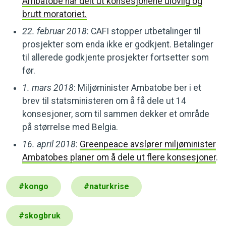
Ambatobe har delt ut konsesjonene ulovlig og
brutt moratoriet.
22. februar 2018
: CAFI stopper utbetalinger til
prosjekter som enda ikke er godkjent. Betalinger
til allerede godkjente prosjekter fortsetter som
før.
1. mars 2018
: Miljøminister Ambatobe ber i et
brev til statsministeren om å få dele ut 14
konsesjoner, som til sammen dekker et område
på størrelse med Belgia.
16. april 2018
:
Greenpeace avslører miljøminister
Ambatobes planer om å dele ut flere konsesjoner
.
#
kongo
#
naturkrise
#
skogbruk