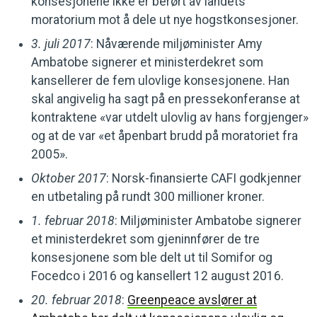
konsesjonene ikke er berørt av landets
moratorium mot å dele ut nye hogstkonsesjoner.
3. juli 2017
: Nåværende miljøminister Amy
Ambatobe signerer et ministerdekret som
kansellerer de fem ulovlige konsesjonene. Han
skal angivelig ha sagt på en pressekonferanse at
kontraktene «var utdelt ulovlig av hans forgjenger»
og at de var «et åpenbart brudd på moratoriet fra
2005».
Oktober 2017
: Norsk-finansierte CAFI godkjenner
en utbetaling på rundt 300 millioner kroner.
1. februar 2018
: Miljøminister Ambatobe signerer
et ministerdekret som gjeninnfører de tre
konsesjonene som ble delt ut til Somifor og
Focedco i 2016 og kansellert 12 august 2016.
20. februar 2018
:
Greenpeace avslører at