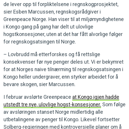
de lever opp til forpliktelsene i regnskogprosjektet,
sier Esben Marcussen, regnskogsrådgiver i
Greenpeace Norge. Han viser til at miljømyndighetene
i Kongo gang på gang har delt ut ulovlige
hogstkonsesjoner, uten at det har fått alvorlige følger
for regnskogsatsingen til Norge.
– Lovbrudd må etterforskes og få rettslige
konsekvenser før nye penger deles ut. Vi er bekymret
for at Norges naive tilnærming til regnskogsatsingen i
Kongo heller undergraver, enn styrker arbeidet for å
bevare skogen, sier Marcussen.
I februar avslørte Greenpeace
at Kongo igjen hadde
utstedt tre nye, ulovlige hogst-konsesjoner.
Som følge
av avsløringen stanset Norge midlertidig alle
utbetalingene av penger til Kongo. Likevel fortsetter
Solberg-regjeringen med kontroversielle planer om å