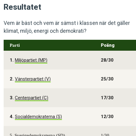
Resultatet
Vem är bäst och vem är sämst i klassen när det gäller
klimat, miljö, energi och demokrati?
Poäng
Parti
1.
Miljöpartiet (MP)
28/30
2.
Vänsterpartiet (V)
25/30
3.
Centerpartiet (C)
17/30
4.
Socialdemokraterna (S)
12/30
5. Sverigedemokraterna (SD)
1/30