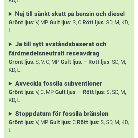
KD, L
Nej till sänkt skatt på bensin och diesel
Grönt ljus
: V, MP
Gult ljus
: S, C
Rött ljus
: SD, M, KD,
L
Ja till nytt avståndsbaserat och
färdmedelsneutralt reseavdrag
Grönt ljus
: S, V, C, MP
Gult ljus
: –
Rött ljus
: SD, M,
KD, L
Avveckla fossila subventioner
Grönt ljus
: V, C, MP
Gult ljus
: –
Rött ljus
: S, SD, M,
KD, L
Stoppdatum för fossila bränslen
Grönt ljus
: V, MP
Gult ljus
: C
Rött ljus
: S, SD, M, KD,
L