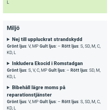
L
Miljö
Nej till uppluckrat strandskydd
Grönt ljus
: V, MP
Gult ljus
: –
Rött ljus
: S, SD, M, C,
KD, L
Inkludera Ekocid i Romstadgan
Grönt ljus
: S, V, C, MP
Gult ljus
: –
Rött ljus
: SD, M,
KD, L
Bibehåll lägre moms på
reparationstjänster
Grönt ljus
: V, MP
Gult ljus
: –
Rött ljus
: S, SD, M, C,
KD, L