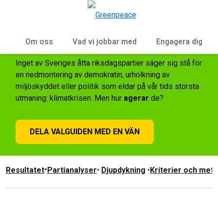
Öp
Meny
Greenpeace valguide
Om oss
Vad vi jobbar med
Engagera dig
Inget av Sveriges åtta riksdagspartier säger sig stå för
en nedmontering av demokratin, urholkning av
miljöskyddet eller politik som eldar på vår tids största
utmaning: klimatkrisen. Men hur
agerar
de?
DELA VALGUIDEN MED EN VÄN
•
Resultatet
Partianalyser
•
Djupdykning
•
Kriterier och met