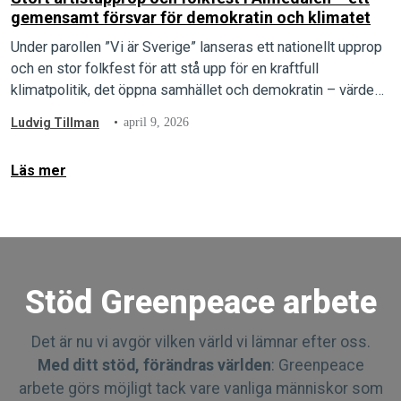
gemensamt försvar för demokratin och klimatet
Under parollen ”Vi är Sverige” lanseras ett nationellt upprop
och en stor folkfest för att stå upp för en kraftfull
klimatpolitik, det öppna samhället och demokratin – värden
som arrangörerna menar är under direkt attack.
Ludvig Tillman
april 9, 2026
Läs mer
Stöd Greenpeace arbete
Det är nu vi avgör vilken värld vi lämnar efter oss.
Med ditt stöd, förändras världen
: Greenpeace
arbete görs möjligt tack vare vanliga människor som