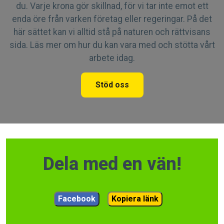
du. Varje krona gör skillnad, för vi tar inte emot ett
enda öre från varken företag eller regeringar. På det
här sättet kan vi alltid stå på naturen och rättvisans
sida. Läs mer om hur du kan vara med och stötta vårt
arbete idag.
Stöd oss
Dela med en vän!
Facebook
Kopiera länk