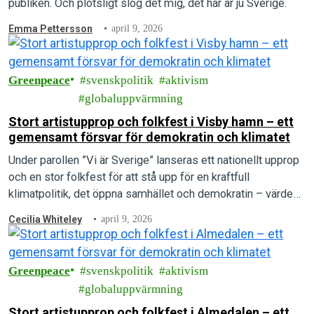
publiken. Och plötsligt slog det mig, det här är ju Sverige.
Emma Pettersson
april 9, 2026
Greenpeace
svenskpolitik
aktivism
globaluppvärmning
Stort artistupprop och folkfest i Visby hamn – ett
gemensamt försvar för demokratin och klimatet
Under parollen ”Vi är Sverige” lanseras ett nationellt upprop
och en stor folkfest för att stå upp för en kraftfull
klimatpolitik, det öppna samhället och demokratin – värden
som arrangörerna menar är under direkt attack.
Cecilia Whiteley
april 9, 2026
Greenpeace
svenskpolitik
aktivism
globaluppvärmning
Stort artistupprop och folkfest i Almedalen – ett