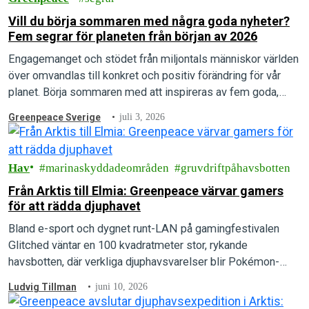
Vill du börja sommaren med några goda nyheter?
Fem segrar för planeten från början av 2026
Engagemanget och stödet från miljontals människor världen
över omvandlas till konkret och positiv förändring för vår
planet. Börja sommaren med att inspireras av fem goda,
gröna nyheter från första hälften av 2026!
Greenpeace Sverige
juli 3, 2026
Hav
marinaskyddadeområden
gruvdriftpåhavsbotten
Från Arktis till Elmia: Greenpeace värvar gamers
för att rädda djuphavet
Bland e-sport och dygnet runt-LAN på gamingfestivalen
Glitched väntar en 100 kvadratmeter stor, rykande
havsbotten, där verkliga djuphavsvarelser blir Pokémon-
inspirerat kortspel.
Ludvig Tillman
juni 10, 2026