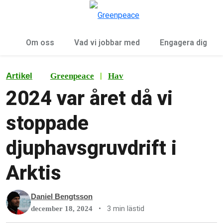
Öp
Meny
Om oss
Vad vi jobbar med
Engagera dig
|
Artikel
Greenpeace
Hav
2024 var året då vi
stoppade
djuphavsgruvdrift i
Arktis
Daniel Bengtsson
•
3 min lästid
december 18, 2024