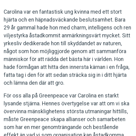
Carolina var en fantastisk ung kvinna med ett stort
hjärta och en häpnadsväckande beslutsamhet. Bara
29 år gammal hade hon med charm, intelligens och ren
viljestyrka åstadkommit anmärkningsvärt mycket. Sitt
yrkesliv dedikerade hon till skyddandet av naturen,
något som hon möjliggjorde genom att sammanföra
människor för att rädda det bästa här i världen. Hon
hade förmågan att hitta den innersta kärnan i en fråga,
fatta tag i den för att sedan sträcka sig in i ditt hjärta
och lämna den där att gro.
För oss alla på Greenpeace var Carolina en starkt
lysande stjärna. Hennes övertygelse var att om vi ska
övervinna mänsklighetens största utmaningar hittills,
måste Greenpeace skapa allianser och samarbeten
som har en mer genomträngande och bestående
effekt än vad vi som organisation kan åstadkomma