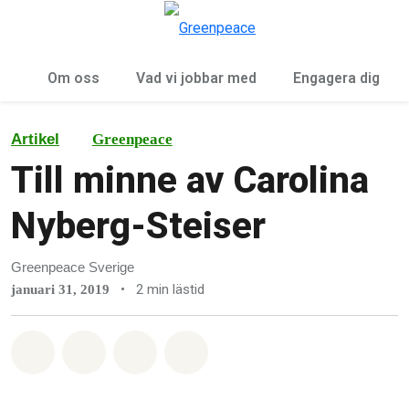
Öp
Meny
Om oss
Vad vi jobbar med
Engagera dig
Artikel
Greenpeace
Till minne av Carolina
Nyberg-Steiser
Greenpeace Sverige
•
2 min lästid
januari 31, 2019
Dela på Whatsapp
Dela på Facebook
Dela via Email
Share on Bluesky