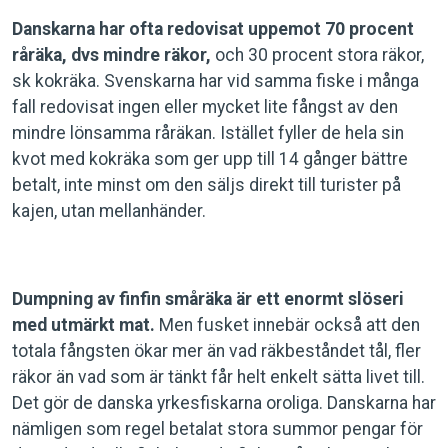
Danskarna har ofta redovisat uppemot 70 procent
råräka, dvs mindre räkor,
och 30 procent stora räkor,
sk kokräka. Svenskarna har vid samma fiske i många
fall redovisat ingen eller mycket lite fångst av den
mindre lönsamma råräkan. Istället fyller de hela sin
kvot med kokräka som ger upp till 14 gånger bättre
betalt, inte minst om den säljs direkt till turister på
kajen, utan mellanhänder.
Dumpning av finfin småräka är ett enormt slöseri
med utmärkt mat.
Men fusket innebär också att den
totala fångsten ökar mer än vad räkbeståndet tål, fler
räkor än vad som är tänkt får helt enkelt sätta livet till.
Det gör de danska yrkesfiskarna oroliga. Danskarna har
nämligen som regel betalat stora summor pengar för