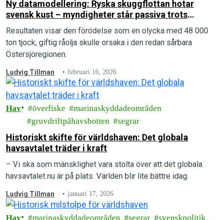
Ny datamodellering: Ryska skuggflottan hotar
svensk kust – myndigheter står passiva trots
bordningsrätt
Resultaten visar den förödelse som en olycka med 48 000
ton tjock, giftig råolja skulle orsaka i den redan sårbara
Östersjöregionen.
Ludvig Tillman
februari 16, 2026
Hav
överfiske
marinaskyddadeområden
gruvdriftpåhavsbotten
segrar
Historiskt skifte för världshaven: Det globala
havsavtalet träder i kraft
– Vi ska som mänsklighet vara stolta över att det globala
havsavtalet nu är på plats. Världen blir lite bättre idag.
Ludvig Tillman
januari 17, 2026
Hav
marinaskyddadeområden
segrar
svenskpolitik