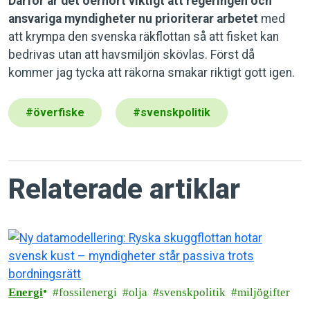
Därför är det oerhört viktigt att regeringen och
ansvariga myndigheter nu prioriterar arbetet
med
att krympa den svenska räkflottan så att fisket kan
bedrivas utan att havsmiljön skövlas. Först då
kommer jag tycka att räkorna smakar riktigt gott igen.
#
överfiske
#
svenskpolitik
Relaterade artiklar
Energi
fossilenergi
olja
svenskpolitik
miljögifter