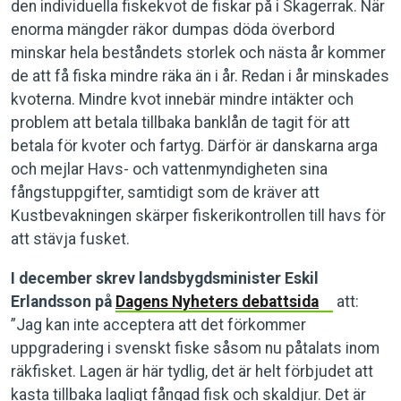
den individuella fiskekvot de fiskar på i Skagerrak. När
enorma mängder räkor dumpas döda överbord
minskar hela beståndets storlek och nästa år kommer
de att få fiska mindre räka än i år. Redan i år minskades
kvoterna. Mindre kvot innebär mindre intäkter och
problem att betala tillbaka banklån de tagit för att
betala för kvoter och fartyg. Därför är danskarna arga
och mejlar Havs- och vattenmyndigheten sina
fångstuppgifter, samtidigt som de kräver att
Kustbevakningen skärper fiskerikontrollen till havs för
att stävja fusket.
I december skrev landsbygdsminister Eskil
Erlandsson på
Dagens Nyheters debattsida
att:
”Jag kan inte acceptera att det förkommer
uppgradering i svenskt fiske såsom nu påtalats inom
räkfisket. Lagen är här tydlig, det är helt förbjudet att
kasta tillbaka lagligt fångad fisk och skaldjur. Det är