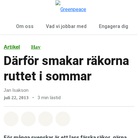
Öp
Meny
Om oss
Vad vi jobbar med
Engagera dig
Artikel
Hav
Därför smakar räkorna
ruttet i sommar
Jan Isakson
•
3 min lästid
juli 22, 2013
Dela på Whatsapp
Dela på Facebook
Dela via Email
Share on Bluesky
För många svenskar är ett lass färska räkor, gärna