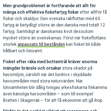
Men grundproblemet är fortfarande att allt för
många och effektiva fiskefartyg fiskar
efter alltför få
fiskar och skaldjur. Den svenska räkflottan med 65
fartyg är betydligt större än den danska med totalt 12
fartyg. Samtidigt är danskarnas kvot dessutom
mycket större än svenskarnas. Först när fiskeflottans
storlek
anpassats till bestånden
kan fisket bli både
hållbart och lönsamt.
Fisket efter räka med bottentrål kräver enorma
mängder bränsle och orsakar
stora skador på
havsmiljön, särskilt när det bedrivs i skyddade
havsområden med stora naturvärden. När
lönsamheten blir dålig tvingas yrkesfiskarna finkamma
även känsliga havsområden – som till exempel
Bratten i Skagerrak – för att få ekonomin att gå ihop.