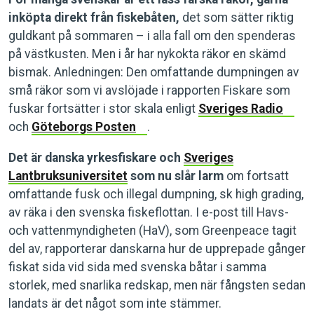
inköpta direkt från fiskebåten,
det som sätter riktig
guldkant på sommaren – i alla fall om den spenderas
på västkusten. Men i år har nykokta räkor en skämd
bismak. Anledningen: Den omfattande dumpningen av
små räkor som vi avslöjade i rapporten Fiskare som
fuskar fortsätter i stor skala enligt
Sveriges Radio
och
Göteborgs Posten
.
Det är danska yrkesfiskare och
Sveriges
Lantbruksuniversitet
som nu slår larm
om fortsatt
omfattande fusk och illegal dumpning, sk high grading,
av räka i den svenska fiskeflottan. I e-post till Havs-
och vattenmyndigheten (HaV), som Greenpeace tagit
del av, rapporterar danskarna hur de upprepade gånger
fiskat sida vid sida med svenska båtar i samma
storlek, med snarlika redskap, men när fångsten sedan
landats är det något som inte stämmer.