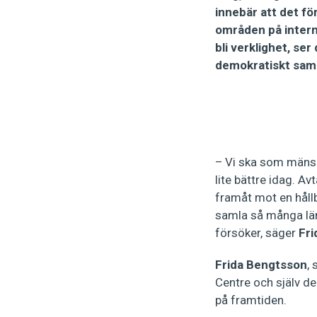
innebär att det fö
områden på interna
bli verklighet, se
demokratiskt samar
– Vi ska som mänskl
lite bättre idag. Av
framåt mot en hållb
samla så många län
försöker, säger
Fri
Frida Bengtsson
,
Centre och själv de
på framtiden.