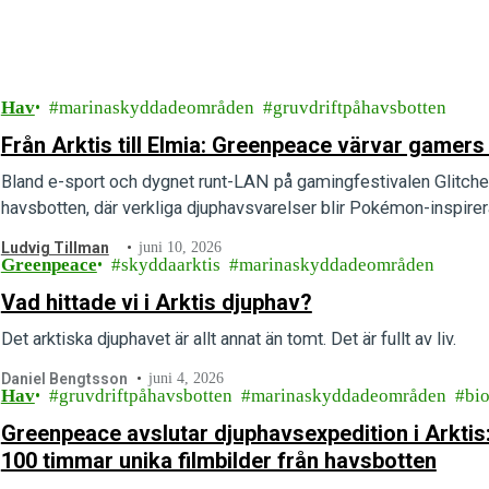
Hav
marinaskyddadeområden
gruvdriftpåhavsbotten
Från Arktis till Elmia: Greenpeace värvar gamers
Bland e-sport och dygnet runt-LAN på gamingfestivalen Glitche
havsbotten, där verkliga djuphavsvarelser blir Pokémon-inspirera
Ludvig Tillman
juni 10, 2026
Greenpeace
skyddaarktis
marinaskyddadeområden
Vad hittade vi i Arktis djuphav?
Det arktiska djuphavet är allt annat än tomt. Det är fullt av liv.
Daniel Bengtsson
juni 4, 2026
Hav
gruvdriftpåhavsbotten
marinaskyddadeområden
bio
Greenpeace avslutar djuphavsexpedition i Arktis:
100 timmar unika filmbilder från havsbotten