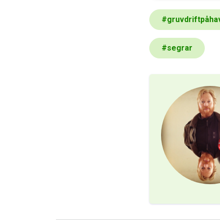
#
gruvdriftpåha
#
segrar