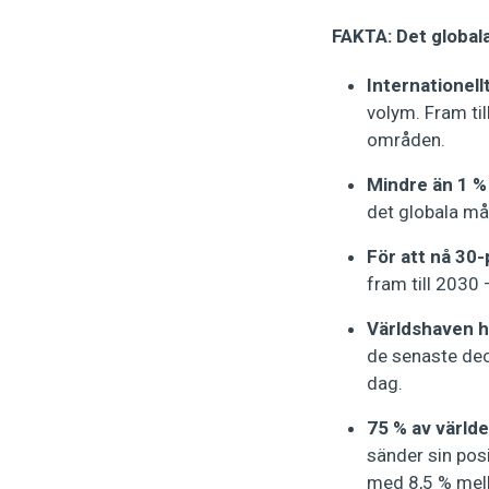
FAKTA: Det globala
Internationell
volym. Fram til
områden.
Mindre än 1 %
det globala må
För att nå 30
fram till 2030 
Världshaven h
de senaste dec
dag.
75 % av världe
sänder sin posi
med 8,5 % mel