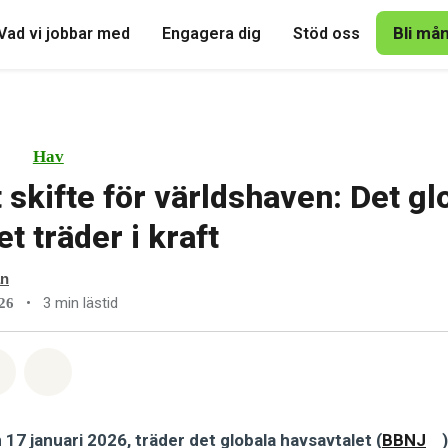
Bli må
Vad vi jobbar med
Engagera dig
Stöd oss
Hav
 skifte för världshaven: Det gl
t träder i kraft
an
•
3 min lästid
026
tsapp
på Facebook
Dela via Email
Share on Bluesky
 17 januari 2026, träder det globala havsavtalet (
BBNJ