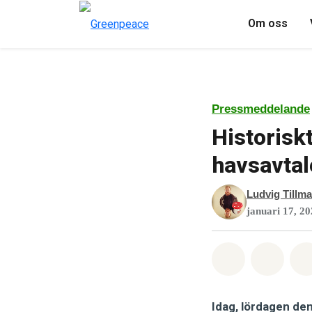
Om oss
Pressmeddelande
Historiskt
havsavtale
Ludvig Tillm
januari 17, 2
Dela på Wha
Dela 
Idag, lördagen den