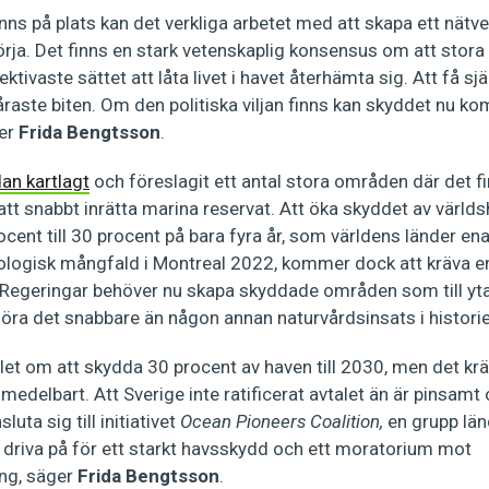
nns på plats kan det verkliga arbetet med att skapa ett nätv
örja. Det finns en stark vetenskaplig konsensus om att stor
tivaste sättet att låta livet i havet återhämta sig. Att få sj
åraste biten. Om den politiska viljan finns kan skyddet nu k
ger
Frida Bengtsson
.
an kartlagt
och föreslagit ett antal stora områden där det f
att snabbt inrätta marina reservat. Att öka skyddet av värl
ocent till 30 procent på bara fyra år, som världens länder e
logisk mångfald i Montreal 2022, kommer dock att kräva en
 Regeringar behöver nu skapa skyddade områden som till ytan
göra det snabbare än någon annan naturvårdsinsats i historie
let om att skydda 30 procent av haven till 2030, men det krä
medelbart. Att Sverige inte ratificerat avtalet än är pinsamt
luta sig till initiativet
Ocean Pioneers Coalition,
en grupp lä
 driva på för ett starkt havsskydd och ett moratorium mot
ng, säger
Frida Bengtsson
.