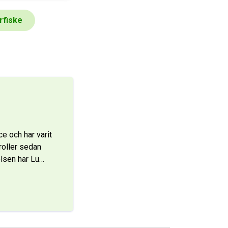
rfiske
 och har varit
roller sedan
lsen har Lu
…