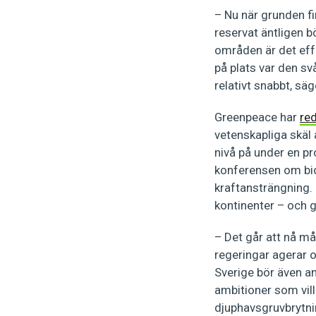
– Nu när grunden fi
reservat äntligen b
områden är det effek
på plats var den sv
relativt snabbt, sä
Greenpeace har
red
vetenskapliga skäl 
nivå på under en pr
konferensen om bio
kraftansträngning.
kontinenter – och 
– Det går att nå må
regeringar agerar o
Sverige bör även ans
ambitioner som vill
djuphavsgruvbrytni