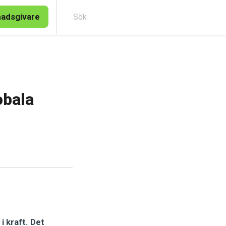
nadsgivare
Sök
obala
) i kraft. Det