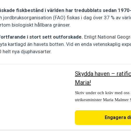
iskade fiskbestånd i världen har tredubblats sedan 1970-
h jordbruksorganisation (FAO) fiskas i dag över 37 % av vä
rtom biologiskt hållbara gränser.
ortfarande i stort sett outforskade.
Enligt National Geogr
yta kartlagd än havets botten. Vid en enda vetenskaplig exp
 helt nya djuphavsarter.
Skydda haven – ratific
Maria!
Skriv under och kräv med oss a
utrikesminister Maria Malmer St
att Sverige fullföljer sitt löft
avtalet. Skydda haven, Maria!
Engagera d