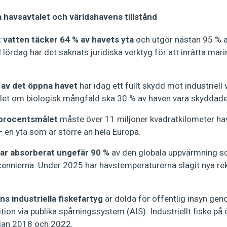
 havsavtalet och världshavens tillstånd
t vatten täcker 64 % av havets yta
och utgör nästan 95 % a
l lördag har det saknats juridiska verktyg för att inrätta mar
 av det öppna havet
har idag ett fullt skydd mot industriell
let om biologisk mångfald ska 30 % av haven vara skyddade 
-procentsmålet
måste över 11 miljoner kvadratkilometer hav
– en yta som är större än hela Europa.
ar absorberat ungefär 90 %
av den globala uppvärmning so
ennierna. Under 2025 har havstemperaturerna slagit nya rek
ns industriella fiskefartyg
är dolda för offentlig insyn gen
tion via publika spårningssystem (AIS). Industriellt fiske på
lan 2018 och 2022.