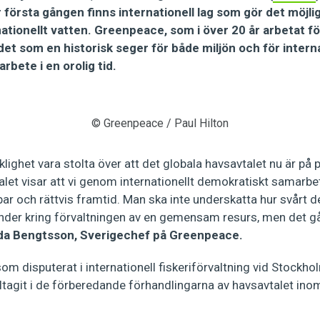
r första gången finns internationell lag som gör det möjli
tionellt vatten. Greenpeace, som i över 20 år arbetat för
r det som en historisk seger för både miljön och för intern
bete i en orolig tid.
© Greenpeace / Paul Hilton
ighet vara stolta över att det globala havsavtalet nu är på pl
talet visar att vi genom internationellt demokratiskt samarbet
ar och rättvis framtid. Man ska inte underskatta hur svårt det
der kring förvaltningen av en gemensam resurs, men det går
da Bengtsson, Sverigechef på Greenpeace.
 som disputerat i internationell fiskeriförvaltning vid Stockho
ltagit i de förberedande förhandlingarna av havsavtalet inom