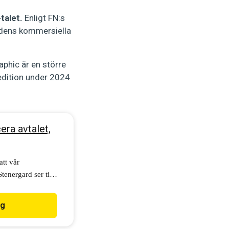
talet.
Enligt FN:s
rldens kommersiella
aphic är en större
edition under 2024
era avtalet,
tt vår
energard ser till
e och godkänner
ig