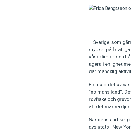
– Sverige, som gärn
mycket på frivillig
våra klimat- och hå
agera i enlighet m
där mänsklig aktivite
En majoritet av vä
“no mans land”. De
rovfiske och gruvd
att det marina djur
När denna artikel p
avslutats i New York