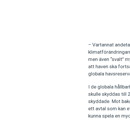
– Vartannat andetag 
klimatförändringar
men även “svalt” m
att haven ska forts
globala havsreserv
I de globala hållba
skulle skyddas till
skyddade. Mot bakgr
ett avtal som kan e
kunna spela en myck