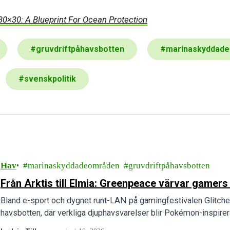
30×30: A Blueprint For Ocean Protection
#
gruvdriftpåhavsbotten
#
marinaskyddad
#
svenskpolitik
Hav
marinaskyddadeområden
gruvdriftpåhavsbotten
Från Arktis till Elmia: Greenpeace värvar gamers
Bland e-sport och dygnet runt-LAN på gamingfestivalen Glitche
havsbotten, där verkliga djuphavsvarelser blir Pokémon-inspirera