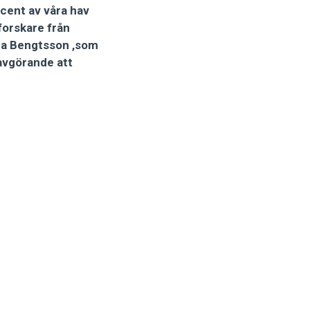
ocent av våra hav
forskare från
ida Bengtsson ,som
 avgörande att