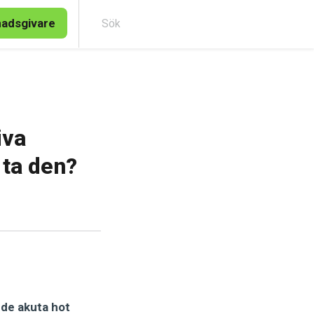
nadsgivare
Sök
iva
 ta den?
 de akuta hot