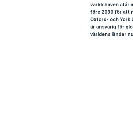
världshaven står 
före 2030 för att 
Oxford- och York U
är ansvarig för g
världens länder nu