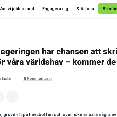
Bli må
Vad vi jobbar med
Engagera dig
Stöd oss
egeringen har chansen att skr
för våra världshav – kommer de
n lästid
•
0
Kommentarer
tsapp
på Facebook
Dela via Email
Share on Bluesky
, gruvdrift på havsbotten och överfiske är bara några av