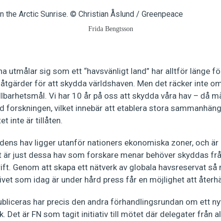
Frida Bengtsson
a utmålar sig som ett “havsvänligt land” har alltför länge för
a åtgärder för att skydda världshaven. Men det räcker inte o
llbarhetsmål. Vi har 10 år på oss att skydda våra hav – då måst
ed forskningen, vilket innebär att etablera stora sammanhä
t inte är tillåten.
rldens hav ligger utanför nationers ekonomiska zoner, och ä
t är just dessa hav som forskare menar behöver skyddas frå
rift. Genom att skapa ett nätverk av globala havsreservat så
livet som idag är under hård press får en möjlighet att återh
ubliceras har precis den andra förhandlingsrundan om ett nyt
. Det är FN som tagit initiativ till mötet där delegater från a