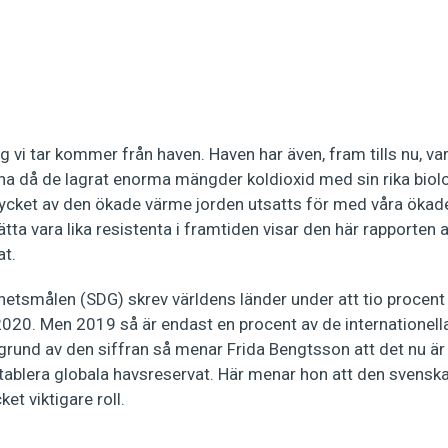
vi tar kommer från haven. Haven har även, fram tills nu, varit
na då de lagrat enorma mängder koldioxid med sin rika bio
ycket av den ökade värme jorden utsatts för med våra ökade
ätta vara lika resistenta i framtiden visar den här rapporten 
at.
rhetsmålen (SDG) skrev världens länder under att tio procent
 2020. Men 2019 så är endast en procent av de internationell
und av den siffran så menar Frida Bengtsson att det nu är b
tablera globala havsreservat. Här menar hon att den svenska
et viktigare roll.