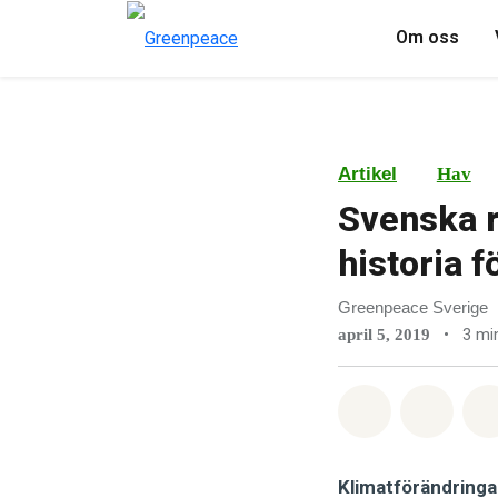
Om oss
Artikel
Hav
Svenska r
historia 
Greenpeace Sverige
•
3 mi
april 5, 2019
Dela på Wha
Dela 
Klimatförändringar