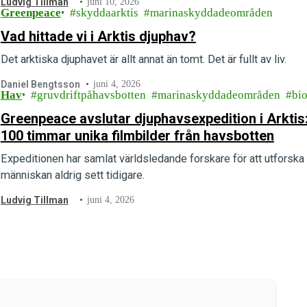
Ludvig Tillman
juni 10, 2026
Greenpeace
skyddaarktis
marinaskyddadeområden
Vad hittade vi i Arktis djuphav?
Det arktiska djuphavet är allt annat än tomt. Det är fullt av liv.
Daniel Bengtsson
juni 4, 2026
Hav
gruvdriftpåhavsbotten
marinaskyddadeområden
bio
Greenpeace avslutar djuphavsexpedition i Arktis:
100 timmar unika filmbilder från havsbotten
Expeditionen har samlat världsledande forskare för att utfors
människan aldrig sett tidigare.
Ludvig Tillman
juni 4, 2026