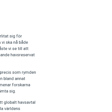
litat sig för
m vi ska nå både
e vi se till att
ngande havsreservat
r precis som rymden
n bland annat
 menar forskarna
ämta sig.
t globalt havsavtal
lla världens