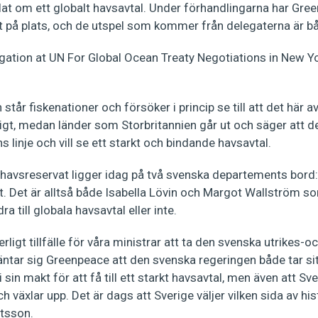
lat om ett globalt havsavtal. Under förhandlingarna har Gre
it på plats, och de utspel som kommer från delegaterna är b
står fiskenationer och försöker i princip se till att det här av
gt, medan länder som Storbritannien går ut och säger att de
s linje och vill se ett starkt och bindande havsavtal.
havsreservat ligger idag på två svenska departements bord:
 Det är alltså både Isabella Lövin och Margot Wallström som
 till globala havsavtal eller inte.
erligt tillfälle för våra ministrar att ta den svenska utrikes-och
äntar sig Greenpeace att den svenska regeringen både tar si
i sin makt för att få till ett starkt havsavtal, men även att Sve
ch växlar upp. Det är dags att Sverige väljer vilken sida av histo
gtsson.