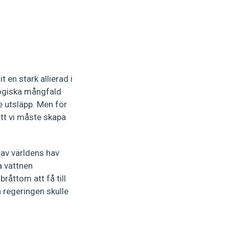
 en stark allierad i
logiska mångfald
 utsläpp. Men för
att vi måste skapa
 av världens hav
a vattnen
råttom att få till
 regeringen skulle