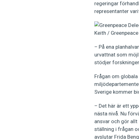
regeringar förhand
representanter var
– På ena planhalvan 
urvattnat som möjli
stödjer forskningen
Frågan om globala 
miljödepartementet.
Sverige kommer bidra
– Det här är ett ypp
nästa nivå. Nu förv
ansvar och gör allt 
ställning i frågan o
avslutar Frida Ben