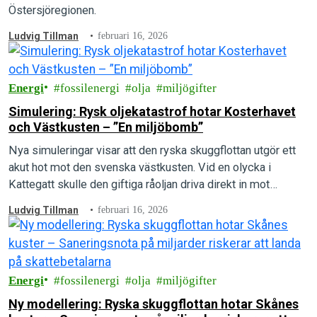
Östersjöregionen.
Ludvig Tillman
februari 16, 2026
Energi
fossilenergi
olja
miljögifter
Simulering: Rysk oljekatastrof hotar Kosterhavet
och Västkusten – ”En miljöbomb”
Nya simuleringar visar att den ryska skuggflottan utgör ett
akut hot mot den svenska västkusten. Vid en olycka i
Kattegatt skulle den giftiga råoljan driva direkt in mot
Göteborg och vidare upp längs kusten.
Ludvig Tillman
februari 16, 2026
Energi
fossilenergi
olja
miljögifter
Ny modellering: Ryska skuggflottan hotar Skånes