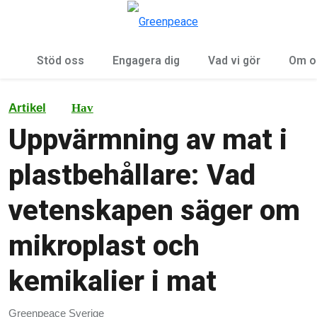
Öp
Meny
Stöd oss
Engagera dig
Vad vi gör
Om o
Artikel
Hav
Uppvärmning av mat i
plastbehållare: Vad
vetenskapen säger om
mikroplast och
kemikalier i mat
Greenpeace Sverige