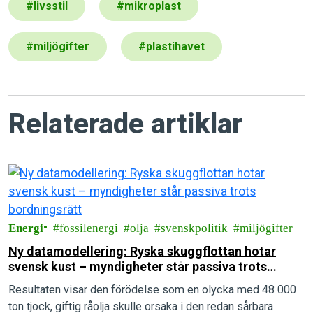
#
livsstil
#
mikroplast
#
miljögifter
#
plastihavet
Relaterade artiklar
Energi
fossilenergi
olja
svenskpolitik
miljögifter
Ny datamodellering: Ryska skuggflottan hotar
svensk kust – myndigheter står passiva trots
bordningsrätt
Resultaten visar den förödelse som en olycka med 48 000
ton tjock, giftig råolja skulle orsaka i den redan sårbara