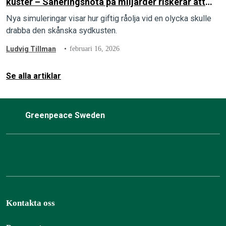
kuster – Saneringsnota på miljarder riskerar att
landa på skattebetalarna
Nya simuleringar visar hur giftig råolja vid en olycka skulle
drabba den skånska sydkusten.
Ludvig Tillman
februari 16, 2026
Se alla artiklar
Greenpeace Sweden
Kontakta oss