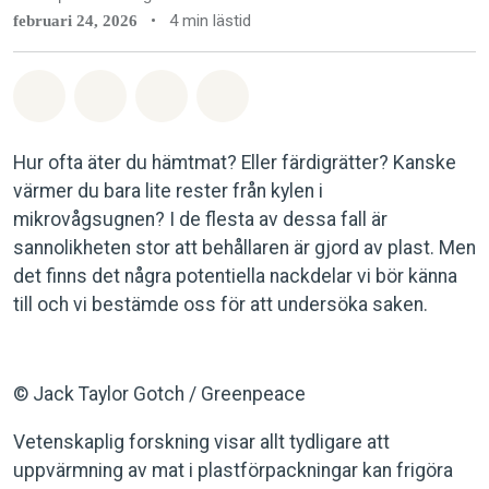
•
4 min lästid
februari 24, 2026
Dela på Whatsapp
Dela på Facebook
Dela via Email
Share on Bluesky
Hur ofta äter du hämtmat? Eller färdigrätter? Kanske
värmer du bara lite rester från kylen i
mikrovågsugnen? I de flesta av dessa fall är
sannolikheten stor att behållaren är gjord av plast. Men
det finns det några potentiella nackdelar vi bör känna
till och vi bestämde oss för att undersöka saken.
© Jack Taylor Gotch / Greenpeace
Vetenskaplig forskning visar allt tydligare att
uppvärmning av mat i plastförpackningar kan frigöra