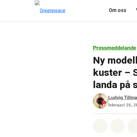
Om oss
Pressmeddelande
Ny modell
kuster – 
landa på 
Ludvig Tillm
februari 16, 2
Dela på Wha
Dela 