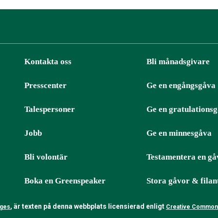
Kontakta oss
Bli månadsgivare
Presscenter
Ge en engångsgåva
ter
RSS
Talespersoner
Ge en gratulations
Jobb
Ge en minnesgåva
Bli volontär
Testamentera en gå
Boka en Greenspeaker
Stora gåvor & filan
, är texten på denna webbplats licensierad enligt
nges
Creative Commons