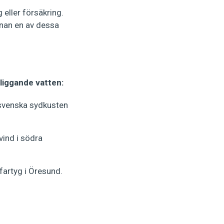
 eller försäkring.
innan en av dessa
rliggande vatten:
svenska sydkusten
vind i södra
fartyg i Öresund.