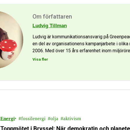
Om författaren
Ludvig Tillman
Ludvig är kommunikationsansvarig på Greenpeace
en del av organisationens kampanjarbete i olika 
2006. Med över 15 års erfarenhet inom miljöröre
Visa fler
Energi
fossilenergi
olja
aktivism
Toppmötet i Bryssel: När demokratin och planeten