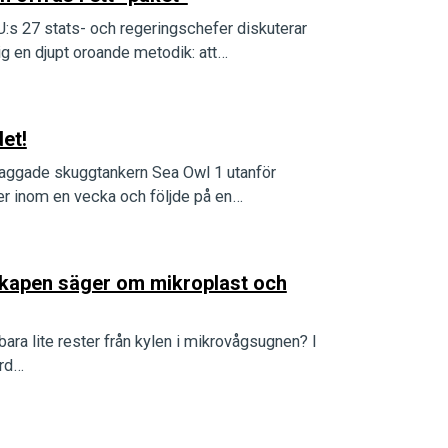
U:s 27 stats- och regeringschefer diskuterar
g en djupt oroande metodik: att…
et!
aggade skuggtankern Sea Owl 1 utanför
er inom en vecka och följde på en…
skapen säger om mikroplast och
ara lite rester från kylen i mikrovågsugnen? I
ord…