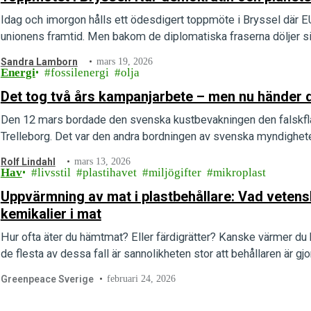
Idag och imorgon hålls ett ödesdigert toppmöte i Bryssel där E
unionens framtid. Men bakom de diplomatiska fraserna döljer si
Sandra Lamborn
mars 19, 2026
Energi
fossilenergi
olja
Det tog två års kampanjarbete – men nu händer d
Den 12 mars bordade den svenska kustbevakningen den falskfl
Trelleborg. Det var den andra bordningen av svenska myndighet
Rolf Lindahl
mars 13, 2026
Hav
livsstil
plastihavet
miljögifter
mikroplast
Uppvärmning av mat i plastbehållare: Vad veten
kemikalier i mat
Hur ofta äter du hämtmat? Eller färdigrätter? Kanske värmer du b
de flesta av dessa fall är sannolikheten stor att behållaren är gj
Greenpeace Sverige
februari 24, 2026