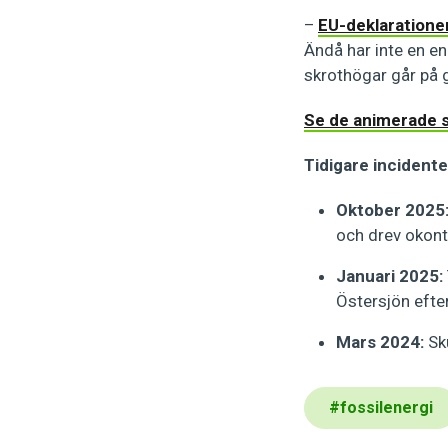
–
EU-deklaratione
Ändå har inte en en
skrothögar går på 
Se de animerade 
Tidigare incident
Oktober 2025
och drev okont
Januari 2025:
Östersjön efter
Mars 2024:
Sk
#
fossilenergi