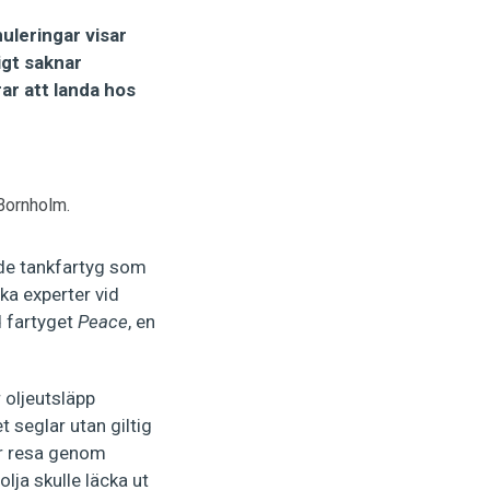
uleringar visar
igt saknar
rar att landa hos
Bornholm.
ade tankfartyg som
ka experter vid
 fartyget
Peace
, en
 oljeutsläpp
et seglar utan giltig
er resa genom
lja skulle läcka ut