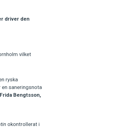
ier driver den
rnholm vilket
en ryska
ar en saneringsnota
Frida Bengtsson,
tin
okontrollerat i