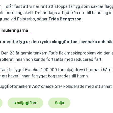
r
slår fast att vi har rätt att stoppa fartyg som saknar flagg
da bordning skett. Det är dags att gå från ord till handling 
grund vid Falsterbo, säger
Frida Bengtsson
.
simuleringarna
er med fartyg ur den ryska skuggflottan i svenska och nä
:
Den 23 år gamla tankern
Furia
fick maskinproblem vid den 
rollerat innan hon kunde fortsätta med reducerad fart.
Tankfartyget
Eventin
(100 000 ton olja) drev i timmar i hård 
 ett haveri innan fartyget bogserades till hamn.
uggflottetankern
Andromeda Star
kolliderade med ett annat 
#
miljögifter
#
olja