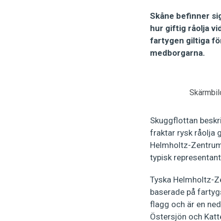
Skåne befinner sig
hur giftig råolja 
fartygen giltiga fö
medborgarna.
Skärmbild
Skuggflottan beskr
fraktar rysk råolj
Helmholtz-Zentrum 
typisk representant
Tyska Helmholtz-Ze
baserade på fartyg
flagg och är en ned
Östersjön och Katte