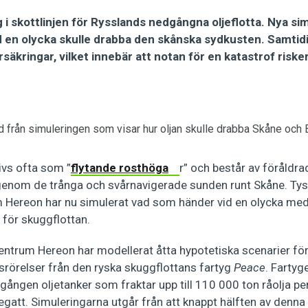
 i skottlinjen för Rysslands nedgångna oljeflotta. Nya sim
vid en olycka skulle drabba den skånska sydkusten. Samtid
rsäkringar, vilket innebär att notan för en katastrof riske
 från simuleringen som visar hur oljan skulle drabba Skåne och 
ivs ofta som ”
flytande rosthöga
r” och består av föråldr
a genom de trånga och svårnavigerade sunden runt Skåne. Tys
Hereon har nu simulerat vad som händer vid en olycka med
 för skuggflottan.
ntrum Hereon har modellerat åtta hypotetiska scenarier för
srörelser från den ryska skuggflottans fartyg
Peace
. Fartyg
gången oljetanker som fraktar upp till 110 000 ton råolja p
gatt. Simuleringarna utgår från att knappt hälften av denna o