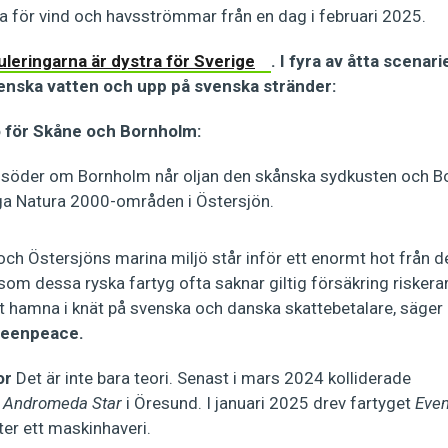
a för vind och havsströmmar från en dag i februari 2025.
leringarna är dystra för Sverige
. I fyra av åtta scenar
 svenska vatten och upp på svenska stränder:
 för Skåne och Bornholm:
p söder om Bornholm når oljan den skånska sydkusten och Bo
ga Natura 2000-områden i Östersjön.
ch Östersjöns marina miljö står inför ett enormt hot från d
som dessa ryska fartyg ofta saknar giltig försäkring risker
tt hamna i knät på svenska och danska skattebetalare, säger
reenpeace.
or
Det är inte bara teori. Senast i mars 2024 kolliderade
n
Andromeda Star
i Öresund. I januari 2025 drev fartyget
Even
er ett maskinhaveri.