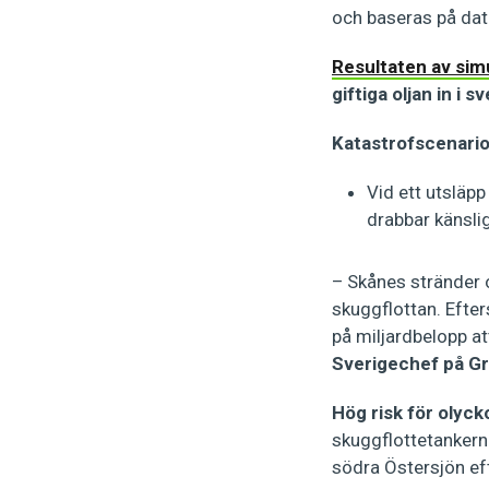
och baseras på dat
Resultaten av simu
giftiga oljan in i
Katastrofscenario
Vid ett utsläp
drabbar känsli
– Skånes stränder o
skuggflottan. Efter
på miljardbelopp a
Sverigechef på G
Hög risk för olyck
skuggflottetanker
södra Östersjön eft