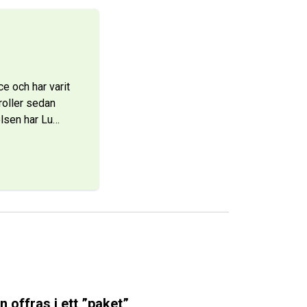
 och har varit
roller sedan
lsen har Lu
…
 offras i ett ”paket”