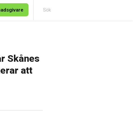
nadsgivare
Sök
ar Skånes
erar att