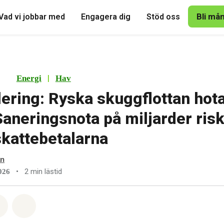
Bli må
Vad vi jobbar med
Engagera dig
Stöd oss
|
Energi
Hav
ering: Ryska skuggflottan hot
Saneringsnota på miljarder risk
skattebetalarna
an
•
2 min lästid
026
tsapp
på Facebook
Dela via Email
Share on Bluesky