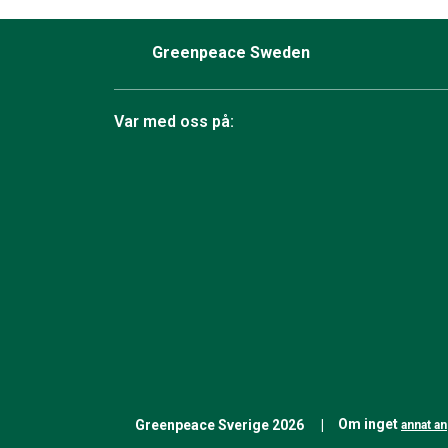
Greenpeace Sweden
Var med oss på:
Facebook
Instagram
Bluesky
TikTok
YouTube
LinkedIn
Twit
Om inget
Greenpeace Sverige 2026
annat a