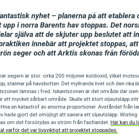
ntastisk nyhet – planerna på att etablera o
t upp i norra Barents hav stoppas. Det nors
ar själva att de skjuter upp beslutet att in
 praktiken innebär att projektet stoppas, att
 grön seger och att Arktis skonas från förö
är segern är stor: cirka 200 miljoner koldioxid, vilket motsv
pp, stannar på havsbotten. Det myllrande livet och den rika b
tszonen lämnas i fred. Iskantszonen är det område där isen 
r ett mycket sårbart område. Skulle ett stort oljeutsläpp int
ittna en katastrof av enorma proportioner. Avståndet från l
av hade gjort det omöjligt att sanera ett oljeutsläpp. Wisti
las om det försörjdes av ström från fastlandet.
Här kan du 
l varför det var livsviktigt att projektet stoppades.