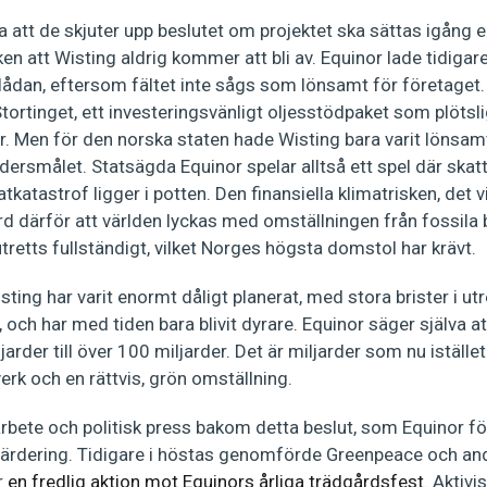
 att de skjuter upp beslutet om projektet ska sättas igång ell
iken att Wisting aldrig kommer att bli av. Equinor lade tidigar
ålådan, eftersom fältet inte sågs som lönsamt för företaget
tortinget, ett investeringsvänligt oljesstödpaket som plötsli
r. Men för den norska staten hade Wisting bara varit lönsa
ersmålet. Statsägda Equinor spelar alltså ett spel där skat
katastrof ligger i potten. Den finansiella klimatrisken, det vi
ärd därför att världen lyckas med omställningen från fossila b
utretts fullständigt, vilket Norges högsta domstol har krävt.
isting har varit enormt dåligt planerat, med stora brister i u
n, och har med tiden bara blivit dyrare. Equinor säger själva 
arder till över 100 miljarder. Det är miljarder som nu istället
verk och en rättvis, grön omställning.
rbete och politisk press bakom detta beslut, som Equinor fö
ärdering. Tidigare i höstas genomförde Greenpeace och an
r
en fredlig aktion mot Equinors årliga trädgårdsfest
. Aktivi