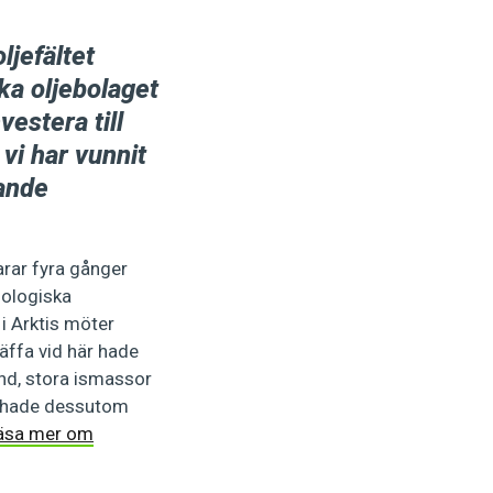
ljefältet
ka oljebolaget
vestera till
 vi har vunnit
dande
arar fyra gånger
iologiska
i Arktis möter
räffa vid här hade
and, stora ismassor
ng hade dessutom
läsa mer om