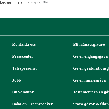
Ludvig Tillman
maj 27, 2026
Kontakta oss
Bli månadsgivare
Presscenter
Ge en engångsgåva
ter
RSS
Talespersoner
Ge en gratulations
Jobb
Ge en minnesgåva
Bli volontär
Testamentera en gå
Boka en Greenspeaker
Stora gåvor & filan