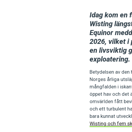
Idag kom en fa
Wisting längs
Equinor meddel
2026, vilket i
en livsviktig
exploatering.
Betydelsen av den h
Norges årliga utslä
mångfalden i iskan
öppet hav och det ä
omvärlden fått bev
och ett turbulent h
bara kunnat utveck
Wisting och fem skä