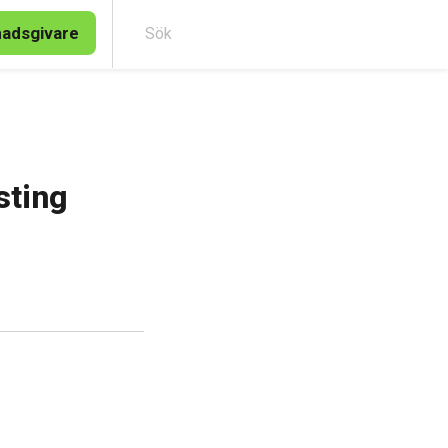
nadsgivare
Sök
sting