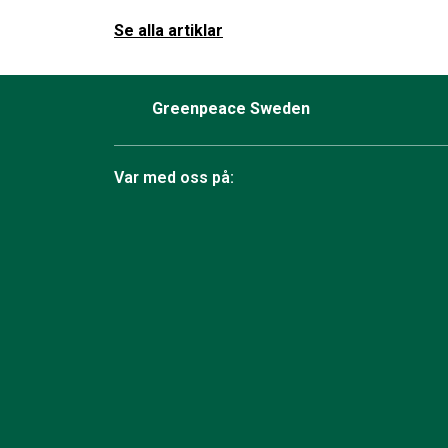
Se alla artiklar
Greenpeace Sweden
Var med oss på:
Facebook
Instagram
Bluesky
TikTok
YouTube
LinkedIn
Twit