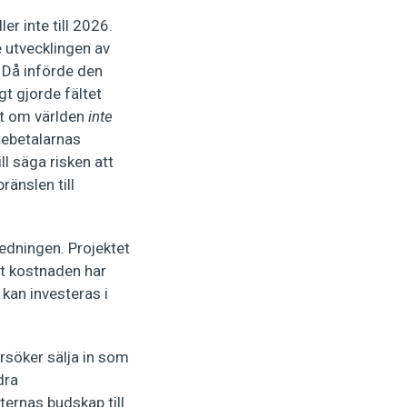
er inte till 2026.
e utvecklingen av
. Då införde den
gt gjorde fältet
mt om världen
inte
tebetalarnas
ll säga risken att
ränslen till
tredningen. Projektet
att kostnaden har
 kan investeras i
rsöker sälja in som
dra
sternas budskap till