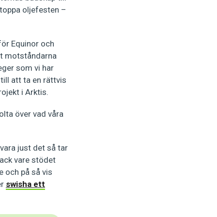
Stoppa oljefesten –
 för Equinor och
att motståndarna
eger som vi har
ll att ta en rättvis
ojekt i Arktis.
olta över vad våra
ara just det så tar
 tack vare stödet
e och på så vis
er
swisha ett