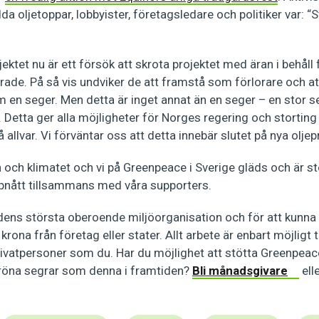
da oljetoppar, lobbyister, företagsledare och politiker var: “
jektet nu är ett försök att skrota projektet med äran i behåll
ierade. På så vis undviker de att framstå som förlorare och 
 en seger. Men detta är inget annat än en seger – en stor s
Detta ger alla möjligheter för Norges regering och storting ti
allvar. Vi förväntar oss att detta innebär slutet på nya oljepr
en och klimatet och vi på Greenpeace i Sverige gläds och är st
ppnått tillsammans med våra supporters.
ens största oberoende miljöorganisation och för att kunna v
krona från företag eller stater. Allt arbete är enbart möjligt
ivatpersoner som du. Har du möjlighet att stötta Greenpeac
 gröna segrar som denna i framtiden?
Bli månadsgivare
ell