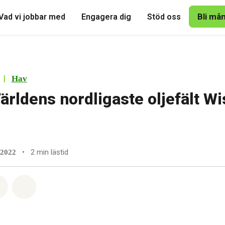
Bli må
Vad vi jobbar med
Engagera dig
Stöd oss
|
Hav
ärldens nordligaste oljefält Wi
•
2 min lästid
 2022
tsapp
på Facebook
Dela via Email
Share on Bluesky