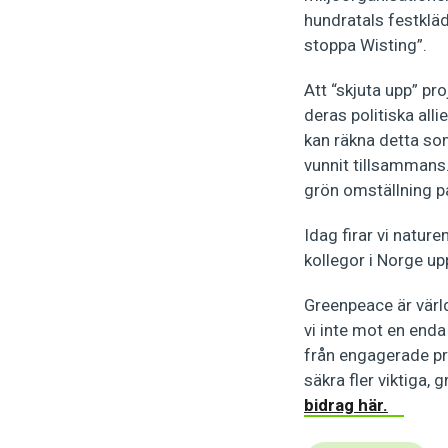
hundratals festkläd
stoppa Wisting”.
Att “skjuta upp” pro
deras politiska all
kan räkna detta som
vunnit tillsammans. 
grön omställning på 
Idag firar vi natur
kollegor i Norge u
Greenpeace är värld
vi inte mot en enda 
från engagerade pr
säkra fler viktiga,
bidrag här.