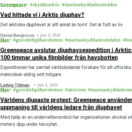
Greenpeace
skyddaarktis
marinaskyddadeområden
Vad hittade vi i Arktis djuphav?
Det arktiska djuphavet är allt annat än tomt. Det är fullt av liv.
Daniel Bengtsson
juni 4, 2026
Hav
gruvdriftpåhavsbotten
marinaskyddadeområden
bio
Greenpeace avslutar djuphavsexpedition i Arktis:
100 timmar unika filmbilder från havsbotten
Expeditionen har samlat världsledande forskare för att utfors
människan aldrig sett tidigare.
Ludvig Tillman
juni 4, 2026
Hav
gruvdriftpåhavsbotten
aktivism
marinaskyddadeom
Världens djupaste protest: Greenpeace använder
uppmaning till världens ledare från djuphavet
Med hjälp av en undervattensrobot har organisationen skickat ett
meters djup under havsytan.