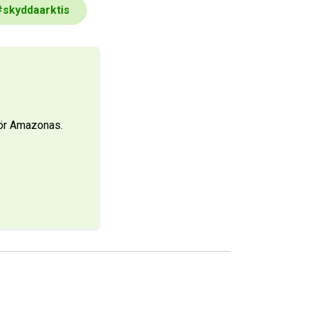
#
skyddaarktis
för Amazonas.