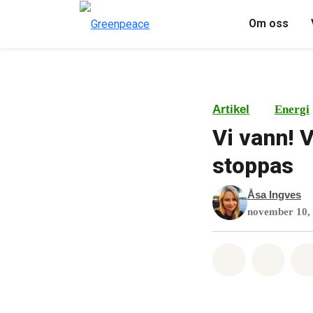
Om oss
Artikel
Energi
Vi vann! V
stoppas
Åsa Ingves
november 10,
Dela på Wha
Dela 