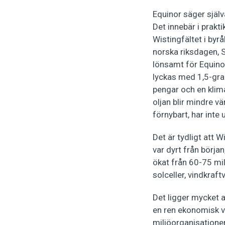
Equinor säger själva
Det innebär i prakt
Wistingfältet i byr
norska riksdagen, S
lönsamt för Equino
lyckas med 1,5-grad
pengar och en klimat
oljan blir mindre v
förnybart, har inte 
Det är tydligt att W
var dyrt från börja
ökat från 60-75 milj
solceller, vindkraft
Det ligger mycket a
en ren ekonomisk v
miljöorganisatione