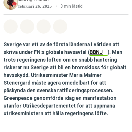
•
3 min lästid
februari 26, 2025
Dela på Whatsapp
Dela på Facebook
Dela via Email
Share on Bluesky
Sverige var ett av de första länderna i världen att
skriva under FN:s globala havsavtal (
BBNJ
). Men
trots regeringens löften om en snabb hantering
riskerar nu Sverige att bli en bromskloss för globalt
havsskydd. Utrikesminister Maria Malmer
Stenergard måste agera omedelbart för att
påskynda den svenska ratificeringsprocessen.
Greenpeace genomförde idag en manifestation
utanför Utrikesdepartementet för att uppmana
utrikesministern att hålla regeringens löfte.