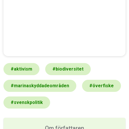
#
aktivism
#
biodiversitet
#
marinaskyddadeområden
#
överfiske
#
svenskpolitik
Om författaren