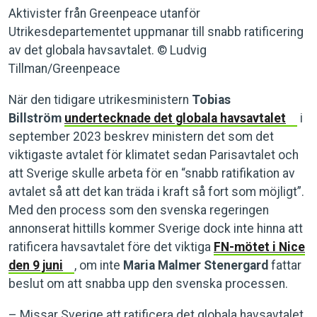
Aktivister från Greenpeace utanför
Utrikesdepartementet uppmanar till snabb ratificering
av det globala havsavtalet. © Ludvig
Tillman/Greenpeace
När den tidigare utrikesministern
Tobias
Billström
undertecknade det globala havsavtalet
i
september 2023 beskrev ministern det som det
viktigaste avtalet för klimatet sedan Parisavtalet och
att Sverige skulle arbeta för en “snabb ratifikation av
avtalet så att det kan träda i kraft så fort som möjligt”.
Med den process som den svenska regeringen
annonserat hittills kommer Sverige dock inte hinna att
ratificera havsavtalet före det viktiga
FN-mötet i Nice
den 9 juni
, om inte
Maria Malmer Stenergard
fattar
beslut om att snabba upp den svenska processen.
– Missar Sverige att ratificera det globala havsavtalet