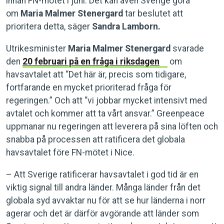
innan FN-mötet i juni. Det kan även Sverige göra
om
Maria Malmer Stenergard
tar beslutet att
prioritera detta, säger
Sandra Lamborn.
Utrikesminister
Maria Malmer Stenergard
svarade
den
20 februari på en fråga i riksdagen
om
havsavtalet att “Det här är, precis som tidigare,
fortfarande en mycket prioriterad fråga för
regeringen.” Och att “vi jobbar mycket intensivt med
avtalet och kommer att ta vårt ansvar.” Greenpeace
uppmanar nu regeringen att leverera på sina löften och
snabba på processen att ratificera det globala
havsavtalet före FN-mötet i Nice.
– Att Sverige ratificerar havsavtalet i god tid är en
viktig signal till andra länder. Många länder från det
globala syd avvaktar nu för att se hur länderna i norr
agerar och det är därför avgörande att länder som