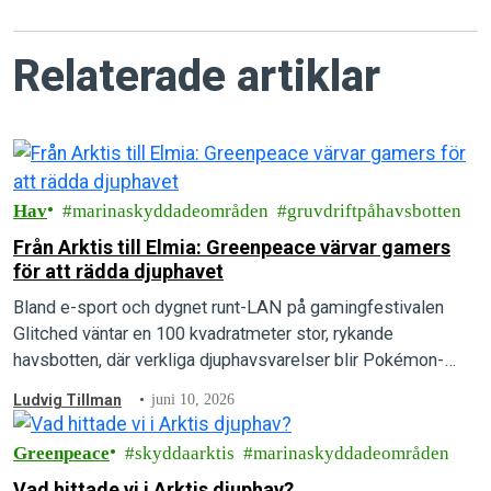
Relaterade artiklar
Hav
marinaskyddadeområden
gruvdriftpåhavsbotten
Från Arktis till Elmia: Greenpeace värvar gamers
för att rädda djuphavet
Bland e-sport och dygnet runt-LAN på gamingfestivalen
Glitched väntar en 100 kvadratmeter stor, rykande
havsbotten, där verkliga djuphavsvarelser blir Pokémon-
inspirerat kortspel.
Ludvig Tillman
juni 10, 2026
Greenpeace
skyddaarktis
marinaskyddadeområden
Vad hittade vi i Arktis djuphav?