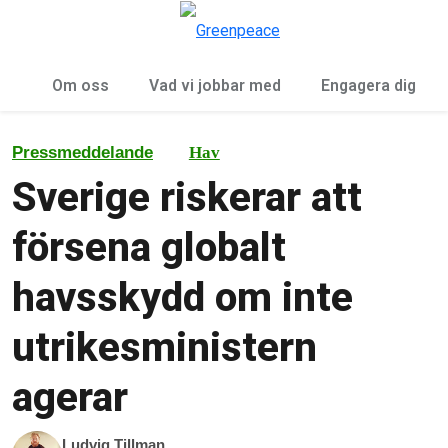
Öp
Meny
Om oss
Vad vi jobbar med
Engagera dig
Pressmeddelande
Hav
Sverige riskerar att
försena globalt
havsskydd om inte
utrikesministern
agerar
Ludvig Tillman