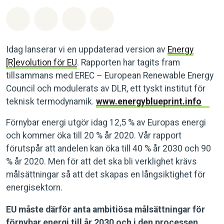
Dela på Whatsapp
Dela på Facebook
Dela via Email
Share on Bluesky
Idag lanserar vi en uppdaterad version av
Energy
[R]evolution för EU
. Rapporten har tagits fram
tillsammans med EREC – European Renewable Energy
Council och modulerats av DLR, ett tyskt institut för
teknisk termodynamik.
www.energyblueprint.info
Förnybar energi utgör idag 12,5 % av Europas energi
och kommer öka till 20 % år 2020. Vår rapport
förutspår att andelen kan öka till 40 % år 2030 och 90
% år 2020. Men för att det ska bli verklighet krävs
målsättningar så att det skapas en långsiktighet för
energisektorn.
EU måste därför anta ambitiösa målsättningar för
förnybar energi till år 2030 och i den processen