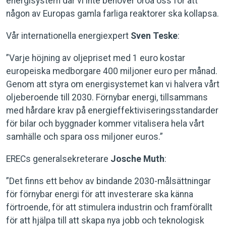
energisystem där vi inte behöver oroa oss för att
någon av Europas gamla farliga reaktorer ska kollapsa.
Vår internationella energiexpert
Sven Teske
:
”Varje höjning av oljepriset med 1 euro kostar
europeiska medborgare 400 miljoner euro per månad.
Genom att styra om energisystemet kan vi halvera vårt
oljeberoende till 2030. Förnybar energi, tillsammans
med hårdare krav på energieffektiviseringsstandarder
för bilar och byggnader kommer vitalisera hela vårt
samhälle och spara oss miljoner euros.”
ERECs generalsekreterare
Josche Muth
:
”Det finns ett behov av bindande 2030-målsättningar
för förnybar energi för att investerare ska känna
förtroende, för att stimulera industrin och framförallt
för att hjälpa till att skapa nya jobb och teknologisk