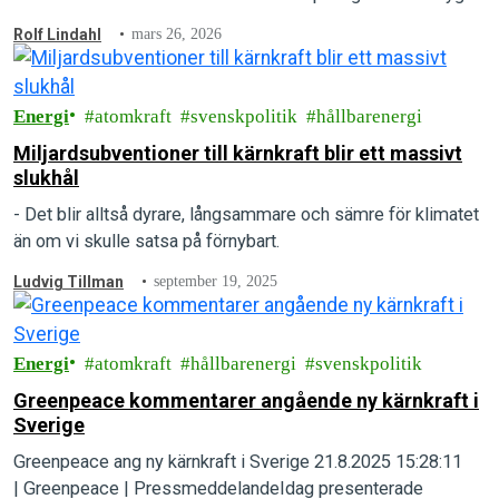
nya kärnkraftsreaktorer vid Ringhals. Enligt Greenpeace…
Rolf Lindahl
mars 26, 2026
Energi
atomkraft
svenskpolitik
hållbarenergi
Miljardsubventioner till kärnkraft blir ett massivt
slukhål
- Det blir alltså dyrare, långsammare och sämre för klimatet
än om vi skulle satsa på förnybart.
Ludvig Tillman
september 19, 2025
Energi
atomkraft
hållbarenergi
svenskpolitik
Greenpeace kommentarer angående ny kärnkraft i
Sverige
Greenpeace ang ny kärnkraft i Sverige 21.8.2025 15:28:11
| Greenpeace | PressmeddelandeIdag presenterade