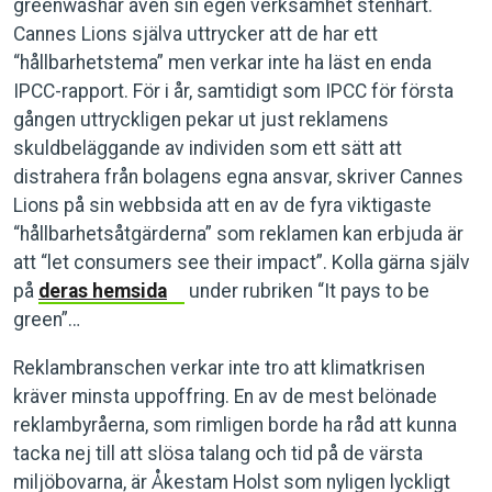
greenwashar även sin egen verksamhet stenhårt.
Cannes Lions själva uttrycker att de har ett
“hållbarhetstema” men verkar inte ha läst en enda
IPCC-rapport. För i år, samtidigt som IPCC för första
gången uttryckligen pekar ut just reklamens
skuldbeläggande av individen som ett sätt att
distrahera från bolagens egna ansvar, skriver Cannes
Lions på sin webbsida att en av de fyra viktigaste
“hållbarhetsåtgärderna” som reklamen kan erbjuda är
att “let consumers see their impact”. Kolla gärna själv
på
deras hemsida
under rubriken “It pays to be
green”…
Reklambranschen verkar inte tro att klimatkrisen
kräver minsta uppoffring. En av de mest belönade
reklambyråerna, som rimligen borde ha råd att kunna
tacka nej till att slösa talang och tid på de värsta
miljöbovarna, är Åkestam Holst som nyligen lyckligt