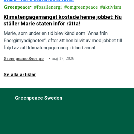
Greenpeace
fossilenergi
omgreenpeace
aktivism
Klimatengagemanget kostade henne jobbet: Nu
ställer Marie staten inför rätta!
Marie, som under en tid blev känd som “Anna från
Energimyndigheten”, efter att hon blivit av med jobbet till
följd av sitt klimatengagemang i bland annat
Rebellmammorna, skriver här om…
Greenpeace Sverige
maj 17, 2026
Se alla artiklar
Greenpeace Sweden