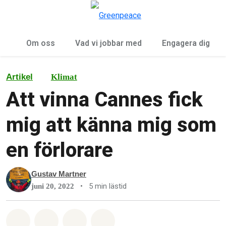
Öp
Meny
Om oss
Vad vi jobbar med
Engagera dig
Artikel
Klimat
Att vinna Cannes fick
mig att känna mig som
en förlorare
Gustav Martner
•
5 min lästid
juni 20, 2022
Dela på Whatsapp
Dela på Facebook
Dela via Email
Share on Bluesky