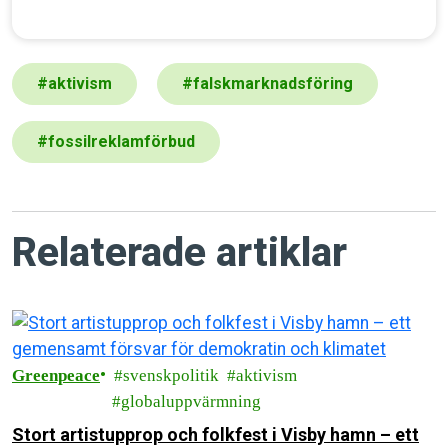
#
aktivism
#
falskmarknadsföring
#
fossilreklamförbud
Relaterade artiklar
Greenpeace
svenskpolitik
aktivism
globaluppvärmning
Stort artistupprop och folkfest i Visby hamn – ett