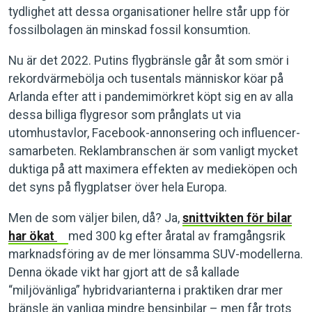
tydlighet att dessa organisationer hellre står upp för
fossilbolagen än minskad fossil konsumtion.
Nu är det 2022. Putins flygbränsle går åt som smör i
rekordvärmebölja och tusentals människor köar på
Arlanda efter att i pandemimörkret köpt sig en av alla
dessa billiga flygresor som prånglats ut via
utomhustavlor, Facebook-annonsering och influencer-
samarbeten. Reklambranschen är som vanligt mycket
duktiga på att maximera effekten av medieköpen och
det syns på flygplatser över hela Europa.
Men de som väljer bilen, då? Ja,
snittvikten för bilar
har ökat
med 300 kg efter åratal av framgångsrik
marknadsföring av de mer lönsamma SUV-modellerna.
Denna ökade vikt har gjort att de så kallade
“miljövänliga” hybridvarianterna i praktiken drar mer
bränsle än vanliga mindre bensinbilar – men får trots