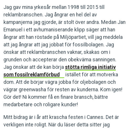
Jag gav mina yrkesår mellan 1998 till 2015 till
reklambranschen. Jag ångrar en hel del av
kampanjerna jag gjorde, är stolt över andra. Medan Jan
Emanuel i ett avhumaniserande klipp säger att han
ångrar att han röstade på Miljöpartiet, vill jag meddela
att jag ångrar att jag jobbat för fossilbolagen. Jag
önskar att reklambranschen vaknar, skakas om i
grunden och accepterar den obekväma sanningen.
Jag önskar att de kan börja
stötta rimliga initiativ
som fossilreklamförbud
istället för att motverka
dom. Att de börjar vägra jobba för oljebolagen och
vägrar greenwasha för resten av kunderna. Kom igen!
Gör det! Ni kommer få en finare bransch, bättre
medarbetare och roligare kunder!
Mitt bidrag är i år att krascha festen i Cannes. Det är
verkligen inte roligt. När du läser detta sitter jag