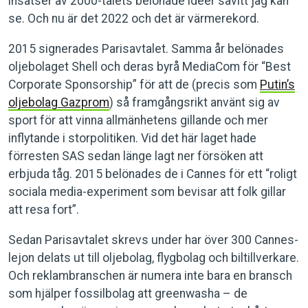
insatser av 2000-talets belönade idéer såvitt jag kan
se. Och nu är det 2022 och det är värmerekord.
2015 signerades Parisavtalet. Samma år belönades
oljebolaget Shell och deras byrå MediaCom för “Best
Corporate Sponsorship” för att de (precis som
Putin’s
oljebolag Gazprom
) så framgångsrikt använt sig av
sport för att vinna allmänhetens gillande och mer
inflytande i storpolitiken. Vid det här laget hade
förresten SAS sedan länge lagt ner försöken att
erbjuda tåg. 2015 belönades de i Cannes för ett “roligt
sociala media-experiment som bevisar att folk gillar
att resa fort”.
Sedan Parisavtalet skrevs under har över 300 Cannes-
lejon delats ut till oljebolag, flygbolag och biltillverkare.
Och reklambranschen är numera inte bara en bransch
som hjälper fossilbolag att greenwasha – de