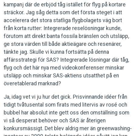
kampanj där de erbjöd tåg istället för flyg på kortare
sträckor. Jag såg detta som det första steget i att
accelerera det stora statliga flygbolagets väg bort
från korta rutter: Integrerade reselösningar kunde,
förutom att direkt banta fossila bränslen och utsläpp,
ge stora värden till både aktieägare och resenärer,
tänkte jag. Skulle vi kunna fortsätta på denna
affärsstrategi för SAS? Integrerade lösningar där tåg,
flyg och det här nya med videokonferenser minskar
utsläpp och minskar SAS-aktiens utsatthet på en
överetablerad marknad?
Ja, idag vet vi ju hur det gick. Prisvinnande idéer från
tidigt tvåtusental som firats med litervis av rosé och
bubbel har absolut inte gett oss den omställning som
vi så desperat behöver och SAS är återigen
konkursmässigt. Det blev aldrig mer än greenwashing-