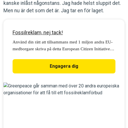
kanske inlåst någonstans. Jag hade helst sluppit det.
Men nu är det som det är. Jag tar en för laget.
Fossilreklam, nej tack!
Använd din rätt att tillsammans med 1 miljon andra EU-
medborgare skriva på detta European Citizen Initiative
för att stoppa reklam för onödiga flygresor, törstiga
bensinbilar och greenwashande oljebolag. Agera nu!
Engagera dig
Stoppa fossilreklamen!