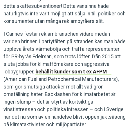
detta skattesubventioner! Detta vansinne hade
naturligtvis inte varit möjligt att sälja in till politiker och
konsumenter utan många reklambyråers slit.
I Cannes festar reklambranschen vidare medan
världen brinner. I partytälten på stranden kan man både
uppleva årets värmebölja och träffa representanter
för PR-byrån Edelman, som trots löften från 2015 att
sluta jobba för klimatförnekare och aggressiva
lobbygrupper,
behållit kunder som t ex AFPM
(American Fuel and Petrochemical Manufacturers),
som gör smutsiga attacker mot allt vad grön
omställning heter. Backlashen för klimatarbetet är
ingen slump – det är styrt av kortsiktiga
vinstintressen och politiska intressen – och i Sverige
har det nu som av en händelse blivit öppen jaktsäsong
på klimataktivister och miljöpartister.