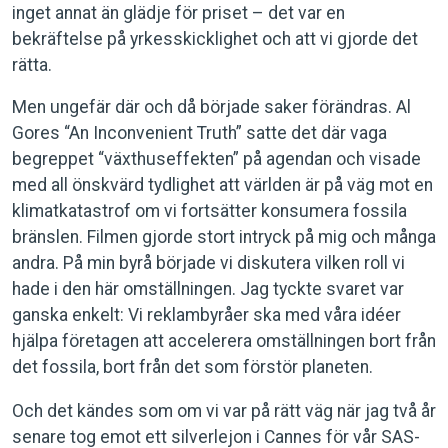
inget annat än glädje för priset – det var en
bekräftelse på yrkesskicklighet och att vi gjorde det
rätta.
Men ungefär där och då började saker förändras. Al
Gores “An Inconvenient Truth” satte det där vaga
begreppet “växthuseffekten” på agendan och visade
med all önskvärd tydlighet att världen är på väg mot en
klimatkatastrof om vi fortsätter konsumera fossila
bränslen. Filmen gjorde stort intryck på mig och många
andra. På min byrå började vi diskutera vilken roll vi
hade i den här omställningen. Jag tyckte svaret var
ganska enkelt: Vi reklambyråer ska med våra idéer
hjälpa företagen att accelerera omställningen bort från
det fossila, bort från det som förstör planeten.
Och det kändes som om vi var på rätt väg när jag två år
senare tog emot ett silverlejon i Cannes för vår SAS-