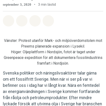
•
3 min lästid
september 3, 2020
Dela på Whatsapp
Dela på Facebook
Dela via Email
Share on Bluesky
Vänster: Protest utanför Mark- och miljööverdomstolen mot
Preems planerade expansion i Lysekil.
Höger: Oljeplattform i Nordsjön, fotot är taget under
Greenpeace expedition för att dokumentera fossilindustrins
framfart i Nordjsön.
Svenska politiker och näringslivsaktörer talar gärna
om ett fossilfritt Sverige. Men när vi ser på var vi
befinner oss i idag har vi långt kvar. Nära en femtedel
av energianvändningen i Sverige kommer fortfarande
från råolja och petroleumprodukter. Efter mindre
lyckade försök att utvinna olja i Sverige har branschen