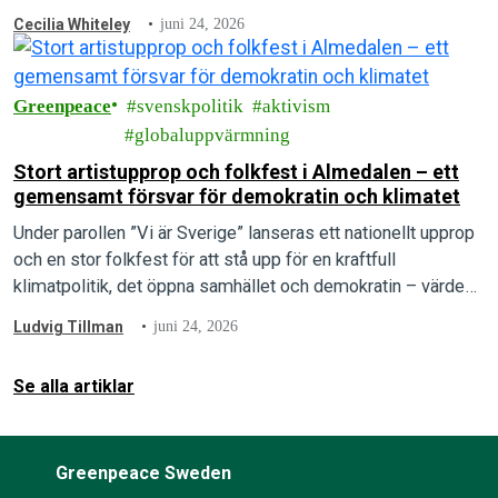
som arrangörerna menar är under direkt attack.
Cecilia Whiteley
juni 24, 2026
Greenpeace
svenskpolitik
aktivism
globaluppvärmning
Stort artistupprop och folkfest i Almedalen – ett
gemensamt försvar för demokratin och klimatet
Under parollen ”Vi är Sverige” lanseras ett nationellt upprop
och en stor folkfest för att stå upp för en kraftfull
klimatpolitik, det öppna samhället och demokratin – värden
som arrangörerna menar är under direkt attack.
Ludvig Tillman
juni 24, 2026
Se alla artiklar
Greenpeace Sweden