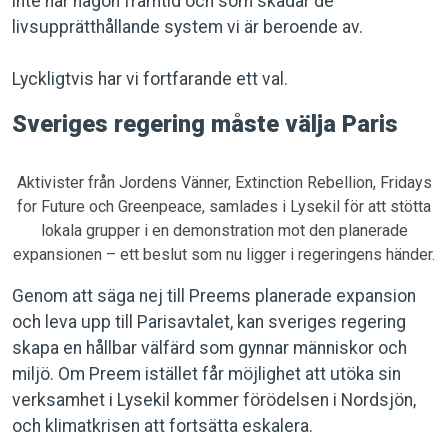
inte har någon framtid och som skadar de
livsupprätthållande system vi är beroende av.
Lyckligtvis har vi fortfarande ett val.
Sveriges regering måste välja Paris
Aktivister från Jordens Vänner, Extinction Rebellion, Fridays
for Future och Greenpeace, samlades i Lysekil för att stötta
lokala grupper i en demonstration mot den planerade
expansionen – ett beslut som nu ligger i regeringens händer.
Genom att säga nej till Preems planerade expansion
och leva upp till Parisavtalet, kan sveriges regering
skapa en hållbar välfärd som gynnar människor och
miljö. Om Preem istället får möjlighet att utöka sin
verksamhet i Lysekil kommer förödelsen i Nordsjön,
och klimatkrisen att fortsätta eskalera.