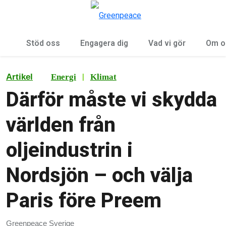
Öp
Meny
Stöd oss
Engagera dig
Vad vi gör
Om o
|
Artikel
Energi
Klimat
Därför måste vi skydda
världen från
oljeindustrin i
Nordsjön – och välja
Paris före Preem
Greenpeace Sverige