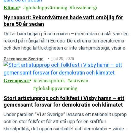
Klimat
globaluppvärmning
fossilenergi
Ny rapport: Rekordvärmen hade varit omöjlig för
bara 50 år sedan
Det är bara början på sommaren – men redan nu slår värmen
rekord på många håll i Europa. De extrema temperaturerna
och den höga luftfuktigheten är inte slumpmässiga, visar en
ny rapport.
Greenpeace Sverige
juni 29, 2026
Greenpeace
svenskpolitik
aktivism
globaluppvärmning
Stort artistupprop och folkfest i Visby hamn – ett
gemensamt försvar för demokratin och klimatet
Under parollen ”Vi är Sverige” lanseras ett nationellt upprop
och en stor folkfest för att stå upp för en kraftfull
klimatpolitik, det öppna samhället och demokratin – värden