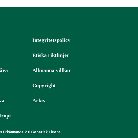
Integritetspolicy
Etiska riktlinjer
gåva
Allmänna villkor
Copyright
va
Arkiv
tropi
.
 Erkännande 2.0 Generisk Licens