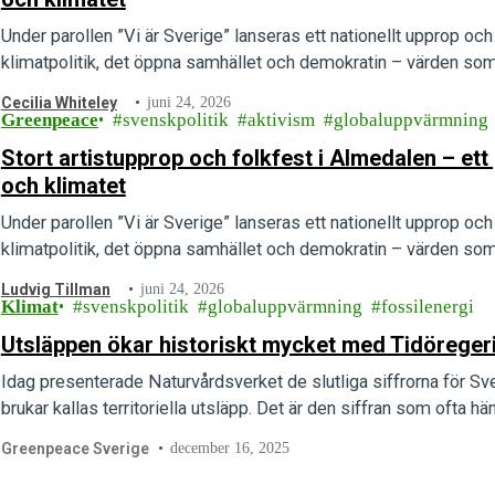
Under parollen ”Vi är Sverige” lanseras ett nationellt upprop och e
klimatpolitik, det öppna samhället och demokratin – värden som 
Cecilia Whiteley
juni 24, 2026
Greenpeace
svenskpolitik
aktivism
globaluppvärmning
Stort artistupprop och folkfest i Almedalen – e
och klimatet
Under parollen ”Vi är Sverige” lanseras ett nationellt upprop och e
klimatpolitik, det öppna samhället och demokratin – värden som 
Ludvig Tillman
juni 24, 2026
Klimat
svenskpolitik
globaluppvärmning
fossilenergi
Utsläppen ökar historiskt mycket med Tidöreger
Idag presenterade Naturvårdsverket de slutliga siffrorna för S
brukar kallas territoriella utsläpp. Det är den siffran som ofta hä
Greenpeace Sverige
december 16, 2025