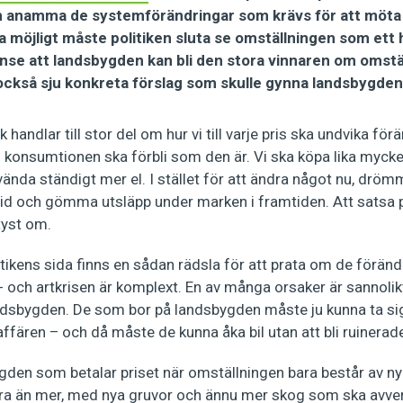
 anamma de systemförändringar som krävs för att möta 
ra möjligt måste politiken sluta se omställningen som ett
nse att landsbygden kan bli den stora vinnaren om omstä
ar också sju konkreta förslag som skulle gynna landsbygden
 handlar till stor del om hur vi till varje pris ska undvika för
h konsumtionen ska förbli som den är. Vi ska köpa lika mycket 
ända ständigt mer el. I stället för att ändra något nu, drö
xid och gömma utsläpp under marken i framtiden. Att satsa p
tyst om.
itikens sida finns en sådan rädsla för att prata om de förän
- och artkrisen är komplext. En av många orsaker är sannolikt
ndsbygden. De som bor på landsbygden måste ju kunna ta sig t
ffären – och då måste de kunna åka bil utan att bli ruinerad
den som betalar priset när omställningen bara består av ny 
ra än mer, med nya gruvor och ännu mer skog som ska avverka