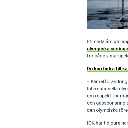
Ett enda års utsläp
olympiska simbas
för både vinterspel
Du kan bidra till k
– Klimatförändringa
Internationella ol
om respekt för män
och gassponsring av
den olympiska röre
IOK har tidigare ha