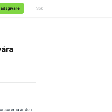
nadsgivare
Sök
våra
ponsorerna är den