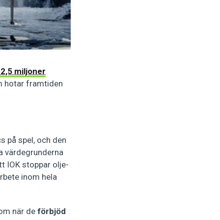
a
2,5 miljoner
om hotar framtiden
cs på spel, och den
ka värdegrunderna
t IOK stoppar olje-
arbete inom hela
 som när de
förbjöd