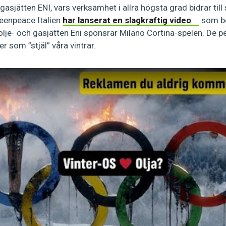
 gasjätten ENI, vars verksamhet i allra högsta grad bidrar til
reenpeace Italien
har lanserat en slagkraftig video
som be
a olje- och gasjätten Eni sponsrar Milano Cortina-spelen. De p
r som ”stjäl” våra vintrar.