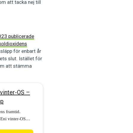
 att tacka nej till
023 publicerade
koldioxidens
släpp för enbart år
ets slut. Istället för
enom att stämma
 vinter-OS –
op
ens framtid.
 Eni vinter-OS
kampanj för ett