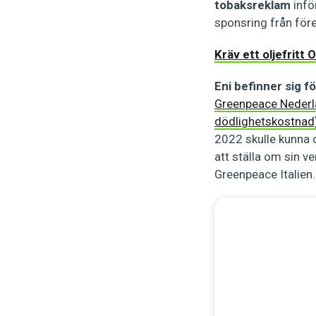
tobaksreklam
infö
sponsring från före
Kräv ett oljefritt
Eni befinner sig f
Greenpeace Nederlä
dödlighetskostnad
2022 skulle kunna
att ställa om sin 
Greenpeace Italien.