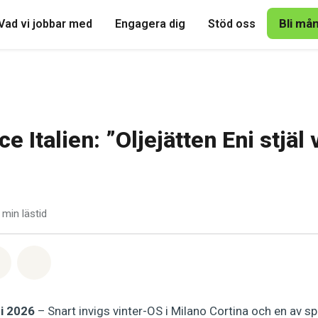
Bli må
Vad vi jobbar med
Engagera dig
Stöd oss
 Italien: ”Oljejätten Eni stjäl 
 min lästid
tsapp
på Facebook
Dela via Email
Share on Bluesky
i 2026
– Snart invigs vinter-OS i Milano Cortina och en av s