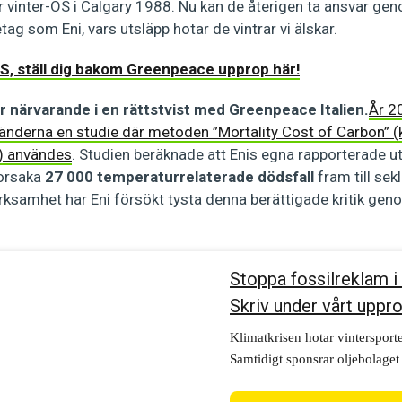
r vinter-OS i Calgary 1988. Nu kan de återigen ta ansvar genom
tag som Eni, vars utsläpp hotar de vintrar vi älskar.
 OS, ställ dig bakom Greenpeace upprop här!
ör närvarande i en rättstvist med Greenpeace Italien.
År 2
nderna en studie där metoden ”Mortality Cost of Carbon” (
) användes
. Studien beräknade att Enis egna rapporterade ut
 orsaka
27 000 temperaturrelaterade dödsfall
fram till sekl
verksamhet har Eni försökt tysta denna berättigade kritik g
Stoppa fossilreklam i
Skriv under vårt uppr
Klimatkrisen hotar vintersport
Samtidigt sponsrar oljebolaget
2026. Skriv under Greenpeace 