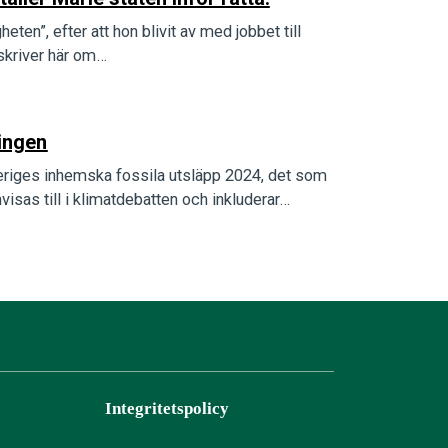
en”, efter att hon blivit av med jobbet till
skriver här om…
ingen
veriges inhemska fossila utsläpp 2024, det som
nvisas till i klimatdebatten och inkluderar…
Integritetspolicy