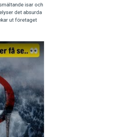
l smältande isar och
lyser det absurda
ekar ut företaget