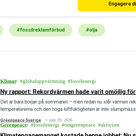
fossilfritt OS!
Engagera d
#
fossilreklamförbud
#
olja
Klimat
globaluppvärmning
fossilenergi
Ny rapport: Rekordvärmen hade varit omöjlig för
Det är bara början på sommaren – men redan nu slår värmen rek
temperaturerna och den höga luftfuktigheten är inte slumpmässig
Greenpeace Sverige
juni 29, 2026
Greenpeace
fossilenergi
omgreenpeace
aktivism
Klimatengagemanget kostade henne jobbet: Nu stäl