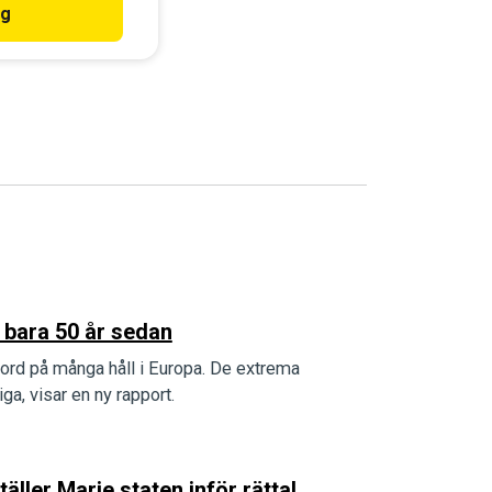
ig
 bara 50 år sedan
ord på många håll i Europa. De extrema
a, visar en ny rapport.
ler Marie staten inför rätta!