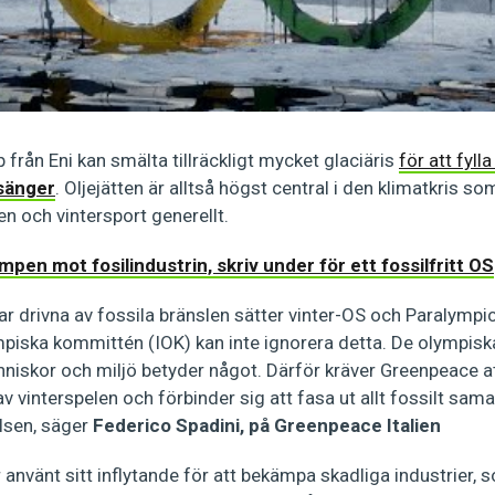
p från Eni kan smälta tillräckligt mycket glaciäris
för att fyll
sänger
. Oljejätten är alltså högst central i den klimatkris s
en och vintersport generellt.
ampen mot fosilindustrin, skriv under för ett fossilfritt OS
r drivna av fossila bränslen sätter vinter-OS och Paralympi
ympiska kommittén (IOK) kan inte ignorera detta. De olympis
niskor och miljö betyder något. Därför kräver Greenpeace at
 vinterspelen och förbinder sig att fasa ut allt fossilt sam
lsen, säger
Federico Spadini, på Greenpeace Italien
r använt sitt inflytande för att bekämpa skadliga industrier,