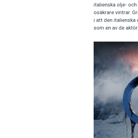
italienska olje- och
osäkrare vintrar. G
i att den italiensk
som en av de aktöre