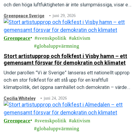
och den höga luftfuktigheten är inte slumpmässiga, visar en
ny rapport.
Greenpeace Sverige
juni 29, 2026
Greenpeace
svenskpolitik
aktivism
globaluppvärmning
Stort artistupprop och folkfest i Visby hamn – ett
gemensamt försvar för demokratin och klimatet
Under parollen ”Vi är Sverige” lanseras ett nationellt upprop
och en stor folkfest för att stå upp för en kraftfull
klimatpolitik, det öppna samhället och demokratin – värden
som arrangörerna menar är under direkt attack.
Cecilia Whiteley
juni 24, 2026
Greenpeace
svenskpolitik
aktivism
globaluppvärmning