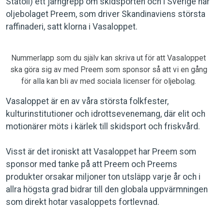
Statoil) ett järngrepp om skidsporten och i Sverige har
oljebolaget Preem, som driver Skandinaviens största
raffinaderi, satt klorna i Vasaloppet.
Nummerlapp som du själv kan skriva ut för att Vasaloppet
ska göra sig av med Preem som sponsor så att vi en gång
för alla kan bli av med sociala licenser för oljebolag.
Vasaloppet är en av våra största folkfester,
kulturinstitutioner och idrottsevenemang, där elit och
motionärer möts i kärlek till skidsport och friskvård.
Visst är det ironiskt att Vasaloppet har Preem som
sponsor med tanke på att Preem och Preems
produkter orsakar miljoner ton utsläpp varje år och i
allra högsta grad bidrar till den globala uppvärmningen
som direkt hotar vasaloppets fortlevnad.