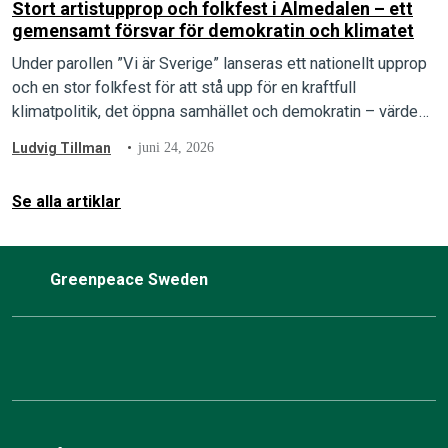
Stort artistupprop och folkfest i Almedalen – ett
gemensamt försvar för demokratin och klimatet
Under parollen ”Vi är Sverige” lanseras ett nationellt upprop
och en stor folkfest för att stå upp för en kraftfull
klimatpolitik, det öppna samhället och demokratin – värden
som arrangörerna menar är under direkt attack.
Ludvig Tillman
juni 24, 2026
Se alla artiklar
Greenpeace Sweden