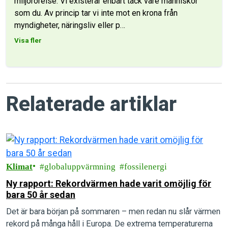
miljörörelse. Vi existerar enbart tack vare människor
som du. Av princip tar vi inte mot en krona från
myndigheter, näringsliv eller p
…
Visa fler
Relaterade artiklar
Klimat
globaluppvärmning
fossilenergi
Ny rapport: Rekordvärmen hade varit omöjlig för
bara 50 år sedan
Det är bara början på sommaren – men redan nu slår värmen
rekord på många håll i Europa. De extrema temperaturerna