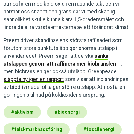
atmosfären med koldioxid i en rasande takt och vi
närmar oss snabbt den gräns där vi med skaplig
sannolikhet skulle kunna klara 1,5-gradersmålet och
lindra de allra värsta effekterna av ett förändrat klimat.
Preem driver skandinaviens största raffinaderi som
förutom stora punktutsläpp ger enorma utsläpp i
användarledet. Preem säger att de ska
sänka
utsläppen genom att raffinera mer biobränslen
,
men biobränslen ger också utsläpp. Greenpeace
släppte nyligen en rapport
som visar att inblandningen
av biodrivmedel ofta ger större utsläpp. Atmosfären
gör ingen skillnad på koldioxidens ursprung.
#
aktivism
#
bioenergi
#
falskmarknadsföring
#
fossilenergi