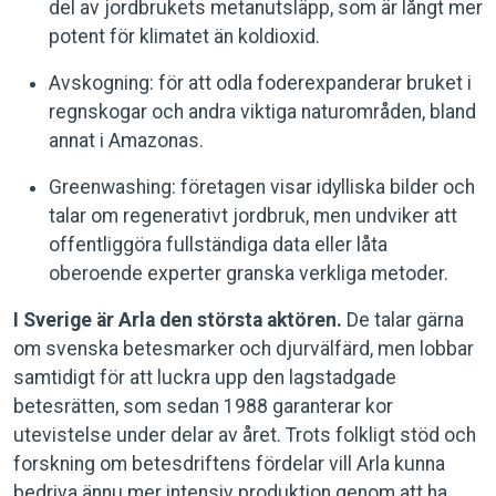
del av jordbrukets metanutsläpp, som är långt mer
potent för klimatet än koldioxid.
Avskogning: för att odla foderexpanderar bruket i
regnskogar och andra viktiga naturområden, bland
annat i Amazonas.
Greenwashing: företagen visar idylliska bilder och
talar om regenerativt jordbruk, men undviker att
offentliggöra fullständiga data eller låta
oberoende experter granska verkliga metoder.
I Sverige är Arla den största aktören.
De talar gärna
om svenska betesmarker och djurvälfärd, men lobbar
samtidigt för att luckra upp den lagstadgade
betesrätten, som sedan 1988 garanterar kor
utevistelse under delar av året. Trots folkligt stöd och
forskning om betesdriftens fördelar vill Arla kunna
bedriva ännu mer intensiv produktion genom att ha