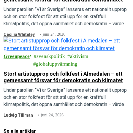
Under parollen ”Vi är Sverige” lanseras ett nationellt upprop
och en stor folkfest för att stå upp för en kraftfull
klimatpolitik, det öppna samhället och demokratin – värden
som arrangörerna menar är under direkt attack.
Cecilia Whiteley
juni 24, 2026
Greenpeace
svenskpolitik
aktivism
globaluppvärmning
Stort artistupprop och folkfest i Almedalen – ett
gemensamt försvar för demokratin och klimatet
Under parollen ”Vi är Sverige” lanseras ett nationellt upprop
och en stor folkfest för att stå upp för en kraftfull
klimatpolitik, det öppna samhället och demokratin – värden
som arrangörerna menar är under direkt attack.
Ludvig Tillman
juni 24, 2026
Se alla artiklar