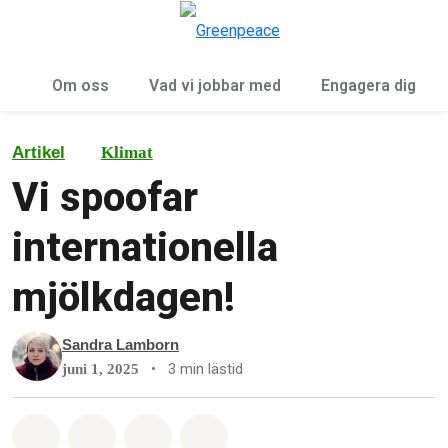
Öp
Meny
Om oss
Vad vi jobbar med
Engagera dig
Artikel
Klimat
Vi spoofar
internationella
mjölkdagen!
Sandra Lamborn
•
3 min lästid
juni 1, 2025
Dela på Whatsapp
Dela på Facebook
Dela via Email
Share on Bluesky