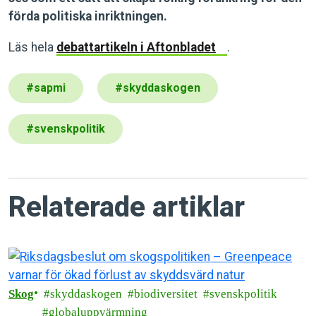
förda politiska inriktningen.
Läs hela
debattartikeln i Aftonbladet
.
#
sapmi
#
skyddaskogen
#
svenskpolitik
Relaterade artiklar
Skog
skyddaskogen
biodiversitet
svenskpolitik
globaluppvärmning