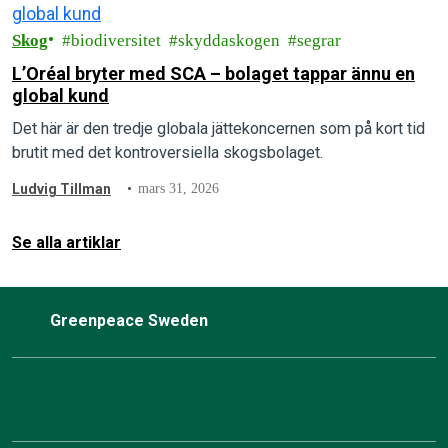
Skog
biodiversitet
skyddaskogen
segrar
L’Oréal bryter med SCA – bolaget tappar ännu en
global kund
Det här är den tredje globala jättekoncernen som på kort tid
brutit med det kontroversiella skogsbolaget.
Ludvig Tillman
mars 31, 2026
Se alla artiklar
Greenpeace Sweden