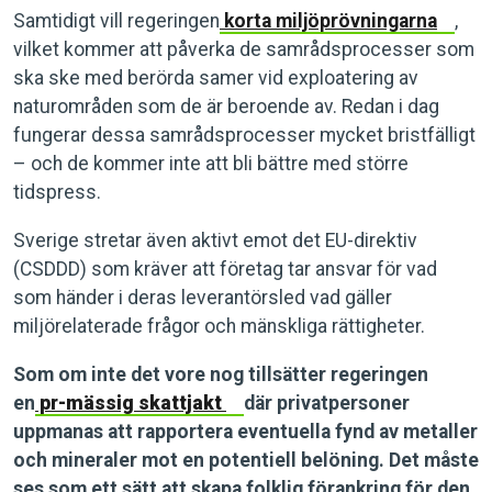
Samtidigt vill regeringen
korta miljöprövningarna
,
vilket kommer att påverka de samrådsprocesser som
ska ske med berörda samer vid exploatering av
naturområden som de är beroende av. Redan i dag
fungerar dessa samrådsprocesser mycket bristfälligt
– och de kommer inte att bli bättre med större
tidspress.
Sverige stretar även aktivt emot det EU-direktiv
(CSDDD) som kräver att företag tar ansvar för vad
som händer i deras leverantörsled vad gäller
miljörelaterade frågor och mänskliga rättigheter.
Som om inte det vore nog tillsätter regeringen
en
pr-mässig skattjakt
där privatpersoner
uppmanas att rapportera eventuella fynd av metaller
och mineraler mot en potentiell belöning. Det måste
ses som ett sätt att skapa folklig förankring för den