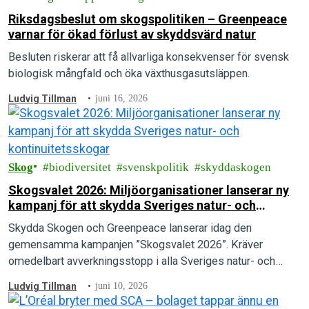
Riksdagsbeslut om skogspolitiken – Greenpeace
varnar för ökad förlust av skyddsvärd natur
Besluten riskerar att få allvarliga konsekvenser för svensk
biologisk mångfald och öka växthusgasutsläppen.
Ludvig Tillman
juni 16, 2026
Skog
biodiversitet
svenskpolitik
skyddaskogen
Skogsvalet 2026: Miljöorganisationer lanserar ny
kampanj för att skydda Sveriges natur- och
kontinuitetsskogar
Skydda Skogen och Greenpeace lanserar idag den
gemensamma kampanjen ”Skogsvalet 2026”. Kräver
omedelbart avverkningsstopp i alla Sveriges natur- och
kontinuitetsskogar.
Ludvig Tillman
juni 10, 2026