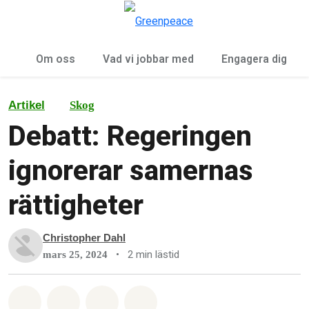
Öp
Meny
Om oss
Vad vi jobbar med
Engagera dig
Artikel
Skog
Debatt: Regeringen
ignorerar samernas
rättigheter
Christopher Dahl
•
2 min lästid
mars 25, 2024
Dela på Whatsapp
Dela på Facebook
Dela via Email
Share on Bluesky